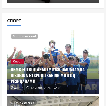
СПОРТ
3 minutes read
Спорт
OKMK FUTBOL AKADEMIYASI UMUMJAMOA
HISOBIDA RESPUBLIKANING MUTLOQ
PESHQADAMI!
admin
18 июня, 2026
0
1 minute read