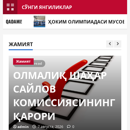
СЎНГИ ЯНГИЛИКЛАР
ҲОКИМ ОЛИМПИАДАСИ МУСОБАҚАЛАРИГА С
ЖАМИЯТ
Жамият
1 minute read
ОЛМАЛИҚ ШАҲАР
САЙЛОВ
КОМИССИЯСИНИНГ
ҚАРОРИ
admin
7 августа, 2026
0