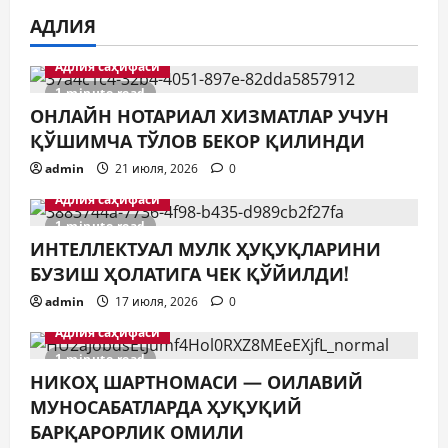
АДЛИЯ
Адлия саҳифаси
1 minute read
ОНЛАЙН НОТАРИАЛ ХИЗМАТЛАР УЧУН
ҚЎШИМЧА ТЎЛОВ БЕКОР ҚИЛИНДИ
admin
21 июля, 2026
0
Адлия саҳифаси
1 minute read
ИНТЕЛЛЕКТУАЛ МУЛК ҲУҚУҚЛАРИНИ
БУЗИШ ҲОЛАТИГА ЧЕК ҚЎЙИЛДИ!
admin
17 июля, 2026
0
Адлия саҳифаси
1 minute read
Янгиликлар
НИКОҲ ШАРТНОМАСИ — ОИЛАВИЙ
БОЛАЛИККА БАҒИШЛАНГАН
МУНОСАБАТЛАРДА ҲУҚУҚИЙ
УЧРАШУВ
БАРҚАРОРЛИК ОМИЛИ
14 июля, 2026
0