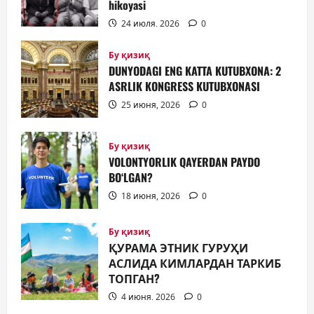
hikoyasi
24 июля, 2026
0
Бу қизиқ
DUNYODAGI ENG KATTA KUTUBXONA: 2
ASRLIK KONGRESS KUTUBXONASI
25 июня, 2026
0
Бу қизиқ
VOLONTYORLIK QAYERDAN PAYDO
BO‘LGAN?
18 июня, 2026
0
Бу қизиқ
ҚУРАМА ЭТНИК ГУРУҲИ
АСЛИДА КИМЛАРДАН ТАРКИБ
ТОПГАН?
4 июня, 2026
0