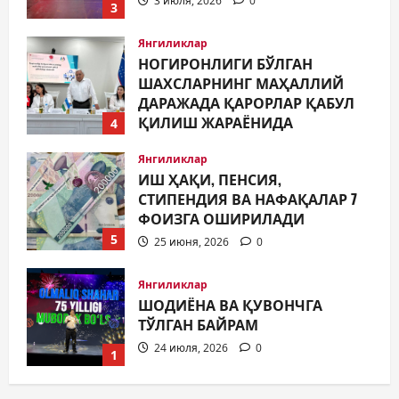
ҚИЛИШ ЖАРАЁНИДА
4
ИШТИРОКИ
Янгиликлар
25 июня, 2026
0
ИШ ҲАҚИ, ПЕНСИЯ,
СТИПЕНДИЯ ВА НАФАҚАЛАР 7
ФОИЗГА ОШИРИЛАДИ
5
25 июня, 2026
0
Янгиликлар
ШОДИЁНА ВА ҚУВОНЧГА
ТЎЛГАН БАЙРАМ
24 июля, 2026
0
1
Янгиликлар
БОЛАЛИККА БАҒИШЛАНГАН
УЧРАШУВ
14 июля, 2026
0
2