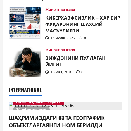
Жиноят ва жазо
КИБЕРХАВФСИЗЛИК – ҲАР БИР
ФУҚАРОНИНГ ШАХСИЙ
МАСЪУЛИЯТИ
14 июля, 2026
0
Жиноят ва жазо
ВИЖДОНИНИ ПУЛЛАГАН
ЙИГИТ
15 мая, 2026
0
INTERNATIONAL
Олмалиқ шаҳар тарихи
10 minutes read
ШАҲРИМИЗДАГИ 63 ТА ГЕОГРАФИК
ОБЪЕКТЛАРГАЯНГИ НОМ БЕРИЛДИ