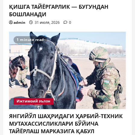
ҚИШГА ТАЙЁРГАРЛИК — БУГУНДАН
БОШЛАНАДИ
admin
31 июля, 2026
0
1 minute read
Ижтимоий эълон
ЯНГИЙЎЛ ШАҲРИДАГИ ҲАРБИЙ-ТЕХНИК
МУТАХАССИСЛИКЛАРИ БЎЙИЧА
ТАЙЁРЛАШ МАРКАЗИГА ҚАБУЛ