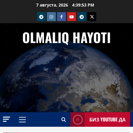
Перейти
7 августа, 2026
4:39:54 PM
к
telegram
Instagram
Facebook
Youtube
telegram+
Twitter
содержимому
OLMALIQ HAYOTI
БИЗ YOUTUBE ДА
Основное
меню