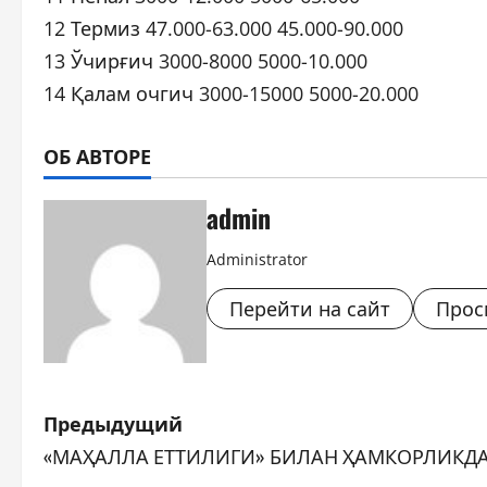
12 Термиз 47.000-63.000 45.000-90.000
13 Ўчирғич 3000-8000 5000-10.000
14 Қалам очгич 3000-15000 5000-20.000
ОБ АВТОРЕ
admin
Administrator
Перейти на сайт
Прос
Н
Предыдущий
«МАҲАЛЛА ЕТТИЛИГИ» БИЛАН ҲАМКОРЛИКД
а