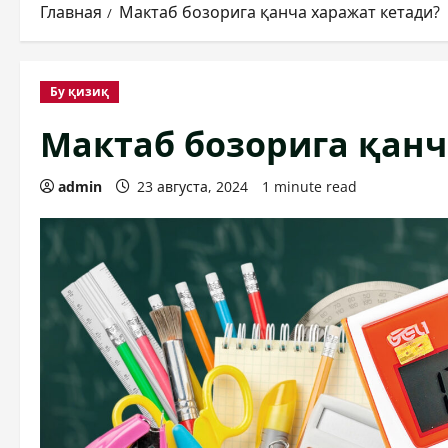
Главная
Мактаб бозорига қанча харажат кетади?
Бу қизиқ
Мактаб бозорига қанч
admin
23 августа, 2024
1 minute read