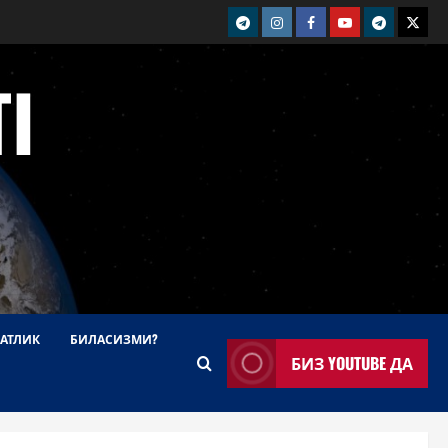
telegram
Instagram
Facebook
Youtube
telegram+
Twitt
I
АТЛИК
БИЛАСИЗМИ?
БИЗ YOUTUBE ДА