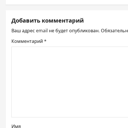
в
и
Добавить комментарий
г
Ваш адрес email не будет опубликован.
Обязатель
а
Комментарий
*
ц
и
я
п
о
з
Имя