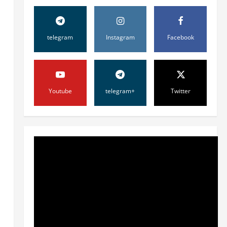
б
telegram
Instagram
Facebook
Youtube
telegram+
Twitter
Жамият
ШАҲАР
ТАРАҚҚИЁТИНИНГ
МУҲИМ МАСАЛАЛАРИ 47-
СЕССИЯКУН ТАРТИБИДА
2
31 июля, 2026
0
Жамият
АРХИВ ХИЗМАТЛАРИДА
ШАФФОФЛИК