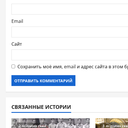
а
п
и
Email
с
Сайт
я
м
Сохранить моё имя, email и адрес сайта в этом
СВЯЗАННЫЕ ИСТОРИИ
2 minutes read
3 minutes re