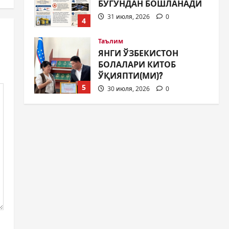
БОЛАЛАРИ КИТОБ
ЎҚИЯПТИ(МИ)?
5
30 июля, 2026
0
Жамият
МИЛЛАТЛАР ДЎСТЛИГИ
ЯНА БИР БОР НАМОЁН
БЎЛДИ
1
31 июля, 2026
0
Жамият
ШАҲАР
ТАРАҚҚИЁТИНИНГ
МУҲИМ МАСАЛАЛАРИ 47-
СЕССИЯКУН ТАРТИБИДА
2
31 июля, 2026
0
Жамият
АРХИВ ХИЗМАТЛАРИДА
ШАФФОФЛИК
ТАЪМИНЛАНАДИМИ?
3