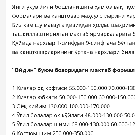
Янги ўқув йили бошланишига ҳам оз вақт қо
формалари ва канцтовар маҳсулотларини хар
Биз ҳам шу мавзуга қизиққан ҳолда, шаҳрим
ташкиллаштирилган мактаб ярмаркаларига бо
Қуйида нархлар 1-синфдан 9-синфгача бўлга
ва канцтоварларининг ўртача нархлари бил
“Ойдин” буюм бозоридаги мактаб формал
1 Қизлар оқ кофтаси 55.000-150.000 70.000-13
2 Қизлар юбкаси 50.000-150.000 60.000-150.00
3 Оёқ кийим 130.000 100.000-170.000
4 Ўғил болалар оқ кўйлаги 48.000-130.000 50.0
5 Ўғил болалар шими 68.000-130.000 60.000-12
6 Костюм шим 250.000-350.000