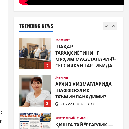
Жамият
ШАҲАР
ТАРАҚҚИЁТИНИНГ
TRENDING NEWS
МУҲИМ МАСАЛАЛАРИ 47-
СЕССИЯКУН ТАРТИБИДА
2
31 июля, 2026
0
Жамият
АРХИВ ХИЗМАТЛАРИДА
ШАФФОФЛИК
ТАЪМИНЛАНАДИМИ?
3
31 июля, 2026
0
Ижтимоий эълон
ҚИШГА ТАЙЁРГАРЛИК —
БУГУНДАН БОШЛАНАДИ
31 июля, 2026
0
4
:
Таълим
г
ЯНГИ ЎЗБЕКИСТОН