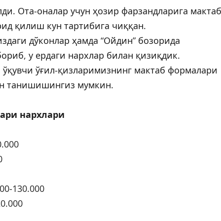
лди. Ота-оналар учун ҳозир фарзандларига макта
ид қилиш кун тартибига чиққан.
издаги дўконлар ҳамда “Ойдин” бозорида
риб, у ердаги нархлар билан қизиқдик.
н ўқувчи ўғил-қизларимизнинг мактаб формалари
ан танишишингиз мумкин.
ари нархлари
0.000
0
00-130.000
0.000