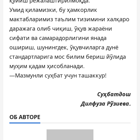
қўйиш режалаштирилмоқда.
Умид қиламизки, бу ҳамкорлик
мактабларимиз таълим тизимини халқаро
даражага олиб чиқиш, ўқув жараёни
сифати ва самарадорлигини янада
ошириш, шунингдек, ўқувчиларга дунё
стандартларига мос билим бериш йўлида
муҳим қадам ҳисобланади.
—Мазмунли суҳбат учун ташаккур!
Суҳбатдош
Дилфуза Рўзиева.
ОБ АВТОРЕ