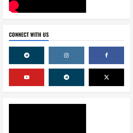
CONNECT WITH US
Суд амалиётидан
МИНГЛАБ МУРОЖААТЛАР,
ЮЗЛАБ МОНИТОРИНГЛАР ВА
НАТИЖА
2
7 августа, 2026
0
Жиноят ва жазо
ИНТЕРНЕТ ҲУЖУМИДАН
ЎЗИНГИЗНИ ҲИМОЯЛАЙ
ОЛАСИЗМИ?
3
7 августа, 2026
0
Жамият
ЯРИМ ЙИЛЛИК ФАОЛИЯТ