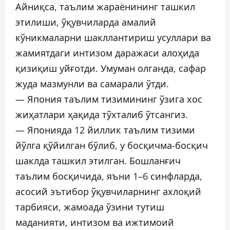
Айниқса, таълим жараёнининг ташкил
этилиши, ўқувчиларда амалий
кўникмаларни шакллантириш усуллари ва
жамиятдаги интизом даражаси алоҳида
қизиқиш уйғотди. Умуман олганда, сафар
жуда мазмунли ва самарали ўтди.
— Япония таълим тизимининг ўзига хос
жиҳатлари ҳақида тўхталиб ўтсангиз.
— Японияда 12 йиллик таълим тизими
йўлга қўйилган бўлиб, у босқичма-босқич
шаклда ташкил этилган. Бошланғич
таълим босқичида, яъни 1–6 синфларда,
асосий эътибор ўқувчиларнинг ахлоқий
тарбияси, жамоада ўзини тутиш
маданияти, интизом ва ижтимоий