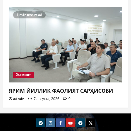
1 minute read
Жамият
ЯРИМ ЙИЛЛИК ФАОЛИЯТ САРҲИСОБИ
admin
7 августа, 2026
0
telegram
Instagram
Facebook
Youtube
telegram+
Twitter