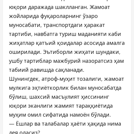
юқори даражада шаклланган. Жамоат
жойларида фуқароларнинг ўзаро
муносабати, транспортдаги ҳаракат
тартиби, навбатга туриш маданияти каби
жиҳатлар қатъий қоидалар асосида амалга
оширилади. Эътиборли жиҳати шундаки,
ушбу тартиблар мажбурий назоратсиз ҳам
табиий равишда сақланади.
Шунингдек, атроф-муҳит тозалиги, жамоат
мулкига эҳтиёткорлик билан муносабатда
бўлиш, шахсий масъулият ҳиссининг
юқори эканлиги жамият тараққиётида
муҳим омил сифатида намоён бўлади.
— Ёшлар ва талабалар ҳаёти ҳақида нима
дея оласиз?