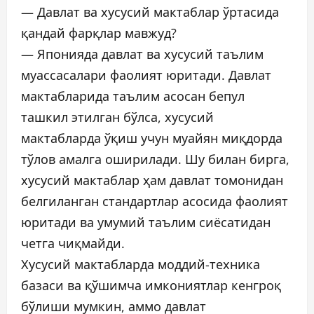
— Давлат ва хусусий мактаблар ўртасида
қандай фарқлар мавжуд?
— Японияда давлат ва хусусий таълим
муассасалари фаолият юритади. Давлат
мактабларида таълим асосан бепул
ташкил этилган бўлса, хусусий
мактабларда ўқиш учун муайян миқдорда
тўлов амалга оширилади. Шу билан бирга,
хусусий мактаблар ҳам давлат томонидан
белгиланган стандартлар асосида фаолият
юритади ва умумий таълим сиёсатидан
четга чиқмайди.
Хусусий мактабларда моддий-техника
базаси ва қўшимча имкониятлар кенгроқ
бўлиши мумкин, аммо давлат