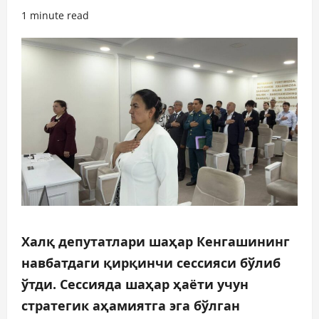
1 minute read
Халқ депутатлари шаҳар Кенгашининг
навбатдаги қирқинчи сессияси бўлиб
ўтди. Сессияда шаҳар ҳаёти учун
стратегик аҳамиятга эга бўлган