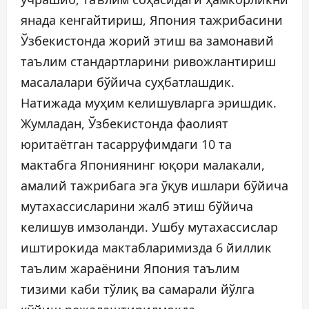
янада кенгайтириш, Япония тажрибасини
Ўзбекистонда жорий этиш ва замонавий
таълим стандартларини ривожлантириш
масалалари бўйича суҳбатлашдик.
Натижада муҳим келишувларга эришдик.
Жумладан, Ўзбекистонда фаолият
юритаётган тасарруфимдаги 10 та
мактабга Япониянинг юқори малакали,
амалий тажрибага эга ўқув ишлари бўйича
мутахассисларини жалб этиш бўйича
келишув имзоланди. Ушбу мутахассислар
иштирокида мактабларимизда 6 йиллик
таълим жараёнини Япония таълим
тизими каби тўлиқ ва самарали йўлга