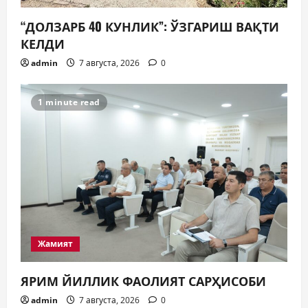
и
“ДОЛЗАРБ 40 КУНЛИК”: ЎЗГАРИШ ВАҚТИ
с
КЕЛДИ
admin
7 августа, 2026
0
я
м
1 minute read
Жамият
ЯРИМ ЙИЛЛИК ФАОЛИЯТ САРҲИСОБИ
admin
7 августа, 2026
0