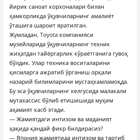
йирик саноат корхоналари билан
ҳамкорликда ўқувчиларнинг амалиёт
ўташига шароит яратилган.
Жумладан, Toyota компанияси
музейларида ўқувчиларнинг техник
жиҳатдан тайёргарлик кўраётганига гувоҳ
бўлдик. Улар техника воситаларини
қисмларга ажратиб ўрганиш орқали
назарий билимларини мустаҳкамламоқда.
Бу эса ўқувчиларнинг келгусида малакали
мутахассис бўлиб етишишида муҳим
аҳамият касб этади.
— Жамиятдаги интизом ва маданият
ҳақида қандай фикр билдирасиз?
— Япония жамиятида интизом ва тартиб