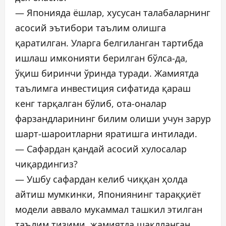
— Японияда ёшлар, хусусан талабаларнинг
асосий эътибори таълим олишга
қаратилган. Уларга белгиланган тартибда
ишлаш имконияти берилган бўлса-да,
ўқиш биринчи ўринда туради. Жамиятда
таълимга инвестиция сифатида қараш
кенг тарқалган бўлиб, ота-оналар
фарзандларининг билим олиши учун зарур
шарт-шароитларни яратишга интилади.
— Сафардaн қандай асосий хулосалар
чиқардингиз?
— Ушбу сафардан келиб чиққан ҳолда
айтиш мумкинки, Япониянинг тараққиёт
модели аввало мукаммал ташкил этилган
таълим тизими, жамиятда шаклланган