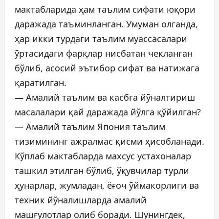
мактабларида ҳам таълим сифати юқори
даражада таъминланган. Умуман олганда,
ҳар икки турдаги таълим муассасалари
ўртасидаги фарқлар нисбатан чекланган
бўлиб, асосий эътибор сифат ва натижага
қаратилган.
— Амалий таълим ва касбга йўналтириш
масалалари қай даражада йўлга қўйилган?
— Амалий таълим Япония таълим
тизимининг ажралмас қисми ҳисобланади.
Кўплаб мактабларда махсус устахоналар
ташкил этилган бўлиб, ўқувчилар турли
ҳунарлар, жумладан, ёғоч ўймакорлиги ва
техник йўналишларда амалий
машғулотлар олиб боради. Шунингдек,