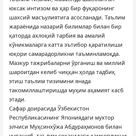
юксак интизом ва ҳар бир фуқаронинг
шахсий масъулиятига асосланади. Таълим
жараёнида назарий билимлар билан бир
қаторда ахлоқий тарбия ва амалий
кўникмаларга катта эътибор қаратилиши
юқори самарадорликни таъминламоқда.
Мазкур тажрибаларни ўрганиш ва миллий
шароитдан келиб чиққан ҳолда тадбиқ
этиш таълим тизимини янада
такомиллаштиришда муҳим аҳамият касб
этади.
Сафар доирасида Ўзбекистон
Республикасининг Япониядаги мухтор
элчиси Муҳсинхўжа Абдураҳмонов билан
учрашиб, таълим соҳасидаги ҳамкорликни