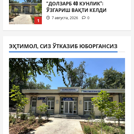
“ДОЛЗАРБ 40 КУНЛИК”:
ЎЗГАРИШ ВАҚТИ КЕЛДИ
7 августа, 2026
0
1
Суд амалиётидан
МИНГЛАБ МУРОЖААТЛАР,
ЭҲТИМОЛ, СИЗ ЎТКАЗИБ ЮБОРГАНСИЗ
ЮЗЛАБ МОНИТОРИНГЛАР ВА
НАТИЖА
2
7 августа, 2026
0
Жиноят ва жазо
ИНТЕРНЕТ ҲУЖУМИДАН
ЎЗИНГИЗНИ ҲИМОЯЛАЙ
ОЛАСИЗМИ?
3
7 августа, 2026
0
Жамият
ЯРИМ ЙИЛЛИК ФАОЛИЯТ
САРҲИСОБИ