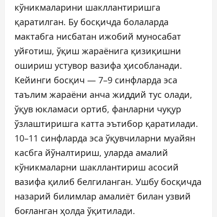
кўникмаларини шакллантиришга
қаратилган. Бу босқичда болаларда
мактабга нисбатан ижобий муносабат
уйғотиш, ўқиш жараёнига қизиқишни
ошириш устувор вазифа ҳисобланади.
Кейинги босқич — 7–9 синфларда эса
таълим жараёни анча жиддий тус олади,
ўқув юкламаси ортиб, фанларни чуқур
ўзлаштиришга катта эътибор қаратилади.
10–11 синфларда эса ўқувчиларни муайян
касбга йўналтириш, уларда амалий
кўникмаларни шакллантириш асосий
вазифа қилиб белгиланган. Ушбу босқичда
назарий билимлар амалиёт билан узвий
боғланган ҳолда ўқитилади.