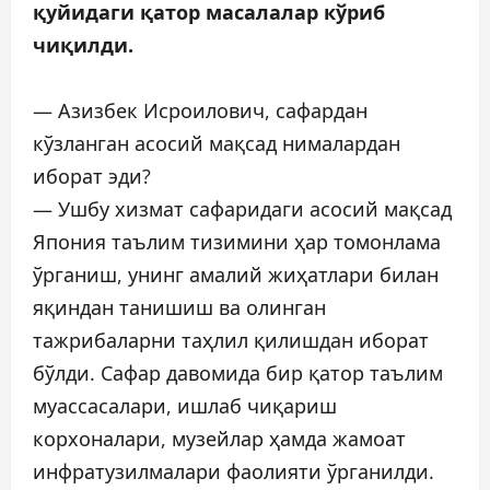
қуйидаги қатор масалалар кўриб
чиқилди.
— Азизбек Исроилович, сафардан
кўзланган асосий мақсад нималардан
иборат эди?
— Ушбу хизмат сафаридаги асосий мақсад
Япония таълим тизимини ҳар томонлама
ўрганиш, унинг амалий жиҳатлари билан
яқиндан танишиш ва олинган
тажрибаларни таҳлил қилишдан иборат
бўлди. Сафар давомида бир қатор таълим
муассасалари, ишлаб чиқариш
корхоналари, музейлар ҳамда жамоат
инфратузилмалари фаолияти ўрганилди.