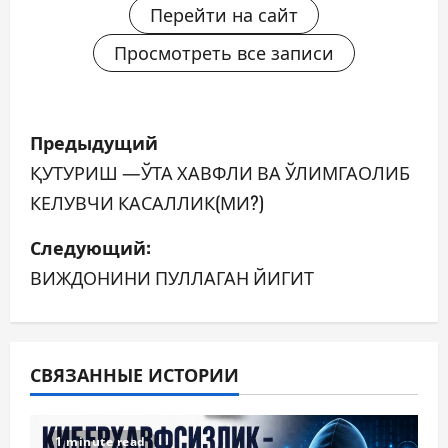
Перейти на сайт
Просмотреть все записи
Н
Предыдущий
а
ҚУТУРИШ —ЎТА ХАВФЛИ ВА ЎЛИМГАОЛИБ
КЕЛУВЧИ КАСАЛЛИК(МИ?)
в
Следующий:
и
ВИЖДОНИНИ ПУЛЛАГАН ЙИГИТ
г
а
ц
СВЯЗАННЫЕ ИСТОРИИ
и
1 minute read