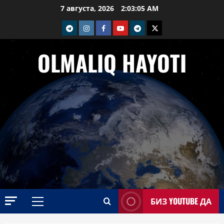
Перейти
7 августа, 2026
2:03:06 AM
к
telegram
Instagram
Facebook
Youtube
telegram+
Twitter
содержимому
OLMALIQ HAYOTI
БИЗ YOUTUBE ДА
Основное
меню