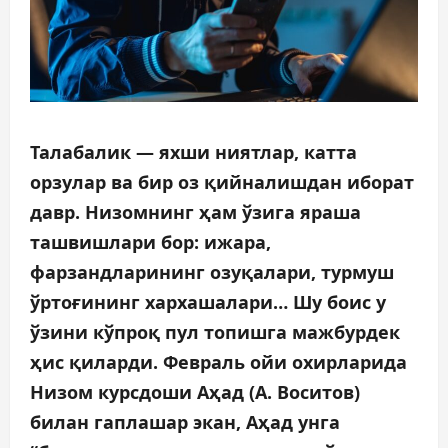
Талабалик — яхши ниятлар, катта
орзулар ва бир оз қийналишдан иборат
давр. Низомнинг ҳам ўзига яраша
ташвишлари бор: ижара,
фарзандларининг озуқалари, турмуш
ўртоғининг хархашалари… Шу боис у
ўзини кўпроқ пул топишга мажбурдек
ҳис қиларди. Февраль ойи охирларида
Низом курсдоши Аҳад (А. Воситов)
билан гаплашар экан, Аҳад унга