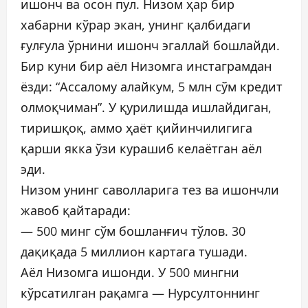
ишонч ва осон пул. Низом ҳар бир
хабарни кўрар экан, унинг қалбидаги
ғулғула ўрнини ишонч эгаллай бошлайди.
Бир куни бир аёл Низомга инстаграмдан
ёзди: “Ассалому алайкум, 5 млн сўм кредит
олмоқчиман”. У қурилишда ишлайдиган,
тиришқоқ, аммо ҳаёт қийинчилигига
қарши якка ўзи курашиб келаётган аёл
эди.
Низом унинг саволларига тез ва ишончли
жавоб қайтаради:
— 500 минг сўм бошланғич тўлов. 30
дақиқада 5 миллион картага тушади.
Аёл Низомга ишонди. У 500 мингни
кўрсатилган рақамга — Нурсултоннинг