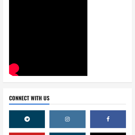
CONNECT WITH US
Жамият
ШАҲАР ТАРАҚҚИЁТИНИНГ
МУҲИМ МАСАЛАЛАРИ 47-
СЕССИЯКУН ТАРТИБИДА