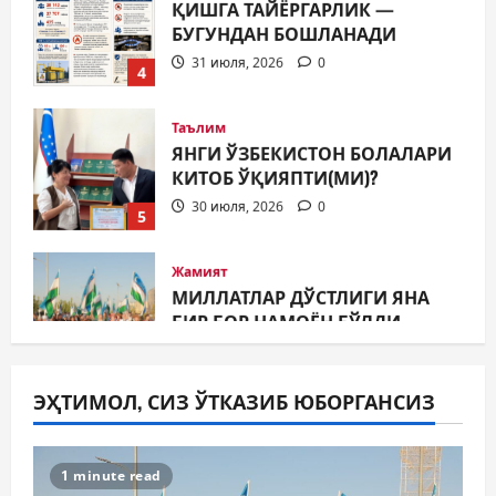
31 июля, 2026
0
4
Таълим
ЯНГИ ЎЗБЕКИСТОН БОЛАЛАРИ
КИТОБ ЎҚИЯПТИ(МИ)?
30 июля, 2026
0
5
Жамият
МИЛЛАТЛАР ДЎСТЛИГИ ЯНА
БИР БОР НАМОЁН БЎЛДИ
31 июля, 2026
0
1
Жамият
ШАҲАР ТАРАҚҚИЁТИНИНГ
ЭҲТИМОЛ, СИЗ ЎТКАЗИБ ЮБОРГАНСИЗ
МУҲИМ МАСАЛАЛАРИ 47-
СЕССИЯКУН ТАРТИБИДА
2
31 июля, 2026
0
1 minute read
Жамият