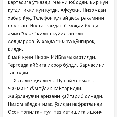
картасига ўтказди. Чекни юборди. Бир кун
кутди, икки кун кутди. Афсуски, Низомдан
хабар йўқ. Телефон қилай деса рақамини
олмаган. Инстаграмдан ёзмоқчи бўлди,
аммо “блок” қилиб қўйилган эди.
Аёл дарров бу ҳақда “102”га қўнғироқ
қилди…
8 май куни Низом ИИБга чақиртилди.
Терговда айбига иқрор бўлди. Барчасини
тан олди.
— Хатолик қилдим… Пушаймонман…
500 минг сўм тўлиқ қайтарилди.
Жабрланувчи аризани қайтариб олмади.
Низом аёлдан эмас, ўзидан нафратланди.
Осон топилган пул, тез кетишига ишонч