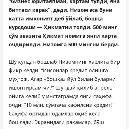
“бизнес юритаяпман, картам тўлди, яна
биттаси керак”, деди. Низом эса буни
катта имконият деб ўйлаб, бошқа
курсдоши — Ҳикматни топди. 500 минг
сўм эвазига Ҳикмат номига янги карта
очдирилди. Низомга 500 мингни берди.
Шу кундан бошлаб Низомнинг хаёлига бир
фикр келди: “Инсонлар кредит олишга
муҳтож. Агар «бошқа» йўл билан буларни
ишонтирсам-чи?” Шундай қилиб апрель
ойига келиб у инстаграмда янги саҳифа
очди: “10 млн. сўмгача кафилсиз кредит!”
Саҳифа ортидан одамлар оқиб кела
бошлади. Экранидаги рақамлар, бўш