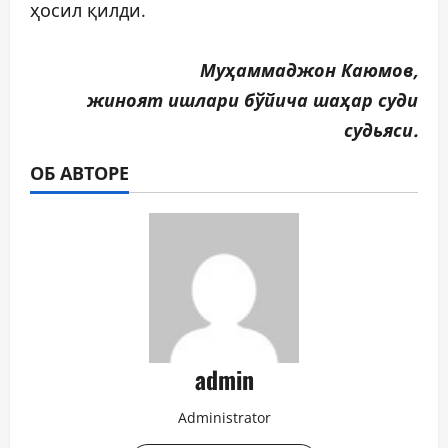
ҳосил қилди.
Муҳаммаджон Каюмов,
жиноят ишлари бўйича шаҳар суди
судьяси.
ОБ АВТОРЕ
admin
Administrator