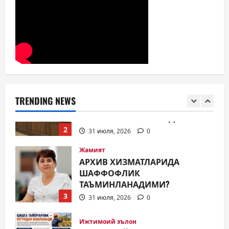
МИЛЛАТЛАР ДЎСТЛИГИ ЯНА
БИР БОР НАМОЁН БЎЛДИ
31 июля, 2026
0
1
Жамият
ШАҲАР ТАРАҚҚИЁТИНИНГ
МУҲИМ МАСАЛАЛАРИ 47-
СЕССИЯКУН ТАРТИБИДА
TRENDING NEWS
2
31 июля, 2026
0
Жамият
АРХИВ ХИЗМАТЛАРИДА
ШАФФОФЛИК
ТАЪМИНЛАНАДИМИ?
3
31 июля, 2026
0
Ижтимоий эълон
ҚИШГА ТАЙЁРГАРЛИК —
БУГУНДАН БОШЛАНАДИ