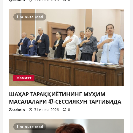
КИТОБ ЎҚИЯПТИ(МИ)?
30 июля, 2026
0
5
1 minute read
Жамият
ШАҲАР ТАРАҚҚИЁТИНИНГ МУҲИМ
МАСАЛАЛАРИ 47-СЕССИЯКУН ТАРТИБИДА
admin
31 июля, 2026
0
1 minute read