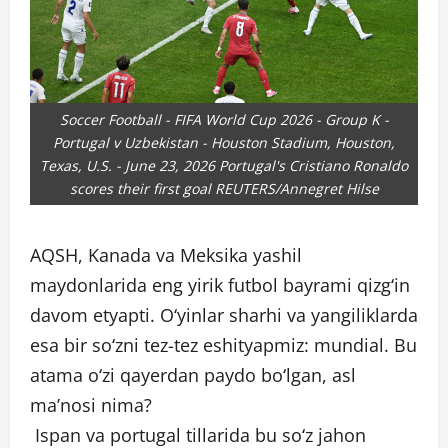
Soccer Football - FIFA World Cup 2026 - Group K -
Portugal v Uzbekistan - Houston Stadium, Houston,
Texas, U.S. - June 23, 2026 Portugal's Cristiano Ronaldo
scores their first goal REUTERS/Annegret Hilse
AQSH, Kanada va Meksika yashil
maydonlarida eng yirik futbol bayrami qizgʻin
davom etyapti. Oʻyinlar sharhi va yangiliklarda
esa bir soʻzni tez-tez eshityapmiz: mundial. Bu
atama oʻzi qayerdan paydo boʻlgan, asl
maʼnosi nima?
Ispan va portugal tillarida bu soʻz jahon