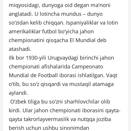
miqyosidagi, dunyoga oid degan maʼnoni
anglatadi. U lotincha mundus – dunyo
soʻzidan kelib chiqqan. Ispaniyaliklar va lotin
amerikaliklar futbol boʻyicha jahon
chempionatini qisqacha El Mundial deb
atashadi.
Ilk bor 1930-yili Urugvaydagi birinchi jahon
chempionati afishalarida Campeonato
Mundial de Football iborasi ishlatilgan. Vaqt
oʻtib, bu soʻz qisqardi va mustaqil atamaga
aylandi.
Oʻzbek tiliga bu soʻzni sharhlovchilar olib
kirdi. Ular jahon chempionati iborasini qayta-
qayta takrorlayvermaslik va nutqqa joziba
berish uchun ushbu sinonimdan