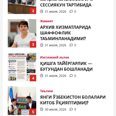
ТАЪМИНЛАНАДИМИ?
3
31 июля, 2026
0
Ижтимоий эълон
ҚИШГА ТАЙЁРГАРЛИК —
БУГУНДАН БОШЛАНАДИ
31 июля, 2026
0
4
Таълим
ЯНГИ ЎЗБЕКИСТОН БОЛАЛАРИ
КИТОБ ЎҚИЯПТИ(МИ)?
30 июля, 2026
0
5
Жамият
МИЛЛАТЛАР ДЎСТЛИГИ ЯНА
БИР БОР НАМОЁН БЎЛДИ
31 июля, 2026
0
1