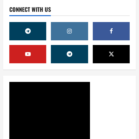
CONNECT WITH US
Жамият
ШАҲАР ТАРАҚҚИЁТИНИНГ
МУҲИМ МАСАЛАЛАРИ 47-
СЕССИЯКУН ТАРТИБИДА
2
31 июля, 2026
0
Жамият
АРХИВ ХИЗМАТЛАРИДА
ШАФФОФЛИК
ТАЪМИНЛАНАДИМИ?
3
31 июля, 2026
0
Ижтимоий эълон
ҚИШГА ТАЙЁРГАРЛИК —
БУГУНДАН БОШЛАНАДИ
31 июля, 2026
0
4