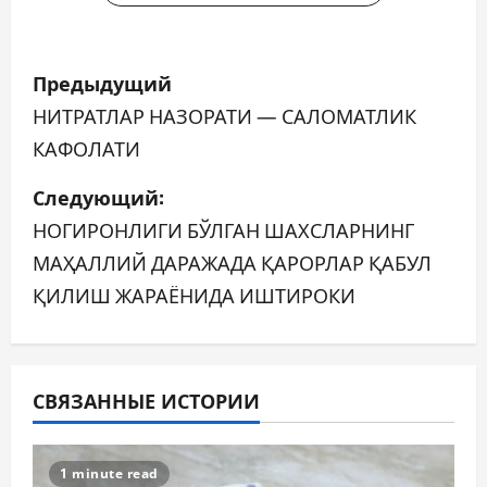
Н
Предыдущий
а
НИТРАТЛАР НАЗОРАТИ — САЛОМАТЛИК
КАФОЛАТИ
в
Следующий:
и
НОГИРОНЛИГИ БЎЛГАН ШАХСЛАРНИНГ
г
МАҲАЛЛИЙ ДАРАЖАДА ҚАРОРЛАР ҚАБУЛ
а
ҚИЛИШ ЖАРАЁНИДА ИШТИРОКИ
ц
и
СВЯЗАННЫЕ ИСТОРИИ
я
п
1 minute read