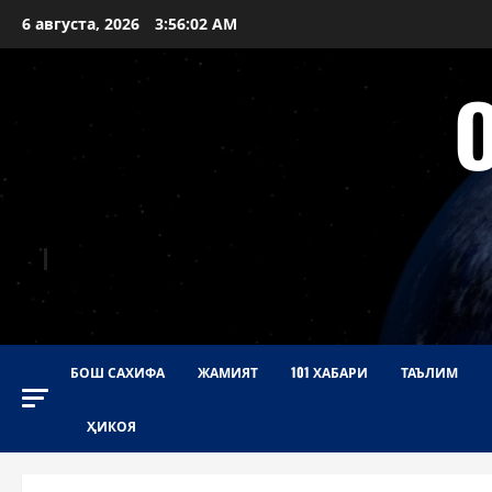
Перейти
6 августа, 2026
3:56:03 AM
к
содержимому
БОШ САХИФА
ЖАМИЯТ
101 ХАБАРИ
ТАЪЛИМ
ҲИКОЯ