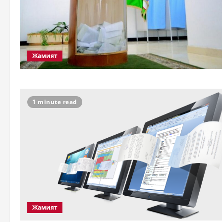
Жамият
1 minute read
Жамият