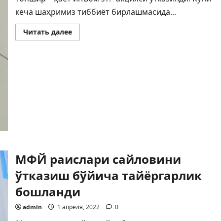
кеча шаҳримиз тиббиёт бирлашмасида...
Прочитать
Читать далее
больше
о
Мен
донорман
МФЙ раислари сайловини
ўтказиш бўйича тайёргарлик
бошланди
admin
1 апреля, 2022
0