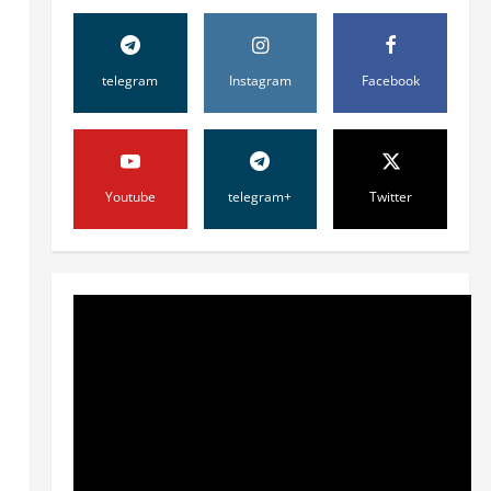
telegram
Instagram
Facebook
Youtube
telegram+
Twitter
Жамият
ШАҲАР
ТАРАҚҚИЁТИНИНГ
МУҲИМ МАСАЛАЛАРИ 47-
а
СЕССИЯКУН ТАРТИБИДА
2
31 июля, 2026
0
Жамият
АРХИВ ХИЗМАТЛАРИДА
ШАФФОФЛИК