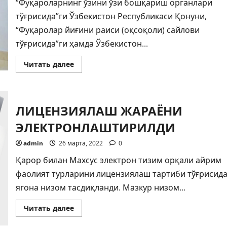
“Фуқароларнинг ўзини ўзи бошқариш органлари
тўғрисида”ги Ўзбекистон Республикаси Қонуни,
“Фуқаролар йиғини раиси (оқсоқоли) сайлови
тўғрисида”ги ҳамда Ўзбекистон...
Прочитать
Читать далее
больше
о
МФЙ
раислари
сайловини
ЛИЦЕНЗИЯЛАШ ЖАРАЁНИ
ўтказиш
бўйича
тайёргарлик
ЭЛЕКТРОНЛАШТИРИЛДИ
бошланди
admin
26 марта, 2022
0
Қарор билан Махсус электрон тизим орқали айрим
фаолият турларини лицензиялаш тартиби тўғрисид
ягона низом тасдиқланди. Мазкур низом...
Прочитать
Читать далее
больше
о