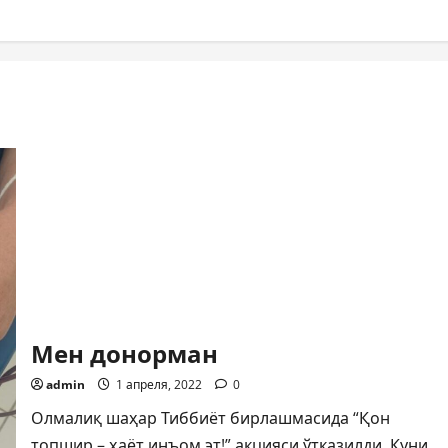
Мен донорман
admin
1 апреля, 2022
0
Олмалиқ шаҳар Тиббиёт бирлашмасида “Қон
топшир – ҳаёт инъом эт!” акцияси ўтказилди. Куни