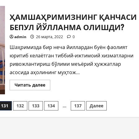
ЛИЦЕНЗИЯЛАШ
ЖАРАЁНИ
ЭЛЕКТРОНЛАШТИРИЛДИ
ҲАМШАҲРИМИЗНИНГ ҚАНЧАСИ
БЕПУЛ ЙЎЛЛАНМА ОЛИШДИ?
admin
26 марта, 2022
0
Шаҳримизда бир неча йиллардан буён фаолият
юритиб келаётган тиббий-ижтимоий хизматларни
ривожлантириш бўлими меъёрий ҳужжатлар
асосида аҳолининг муҳтож...
Прочитать
Читать далее
больше
о
ҲАМШАҲРИМИЗНИНГ
ҚАНЧАСИ
131
132
133
134
…
137
Далее
БЕПУЛ
ЙЎЛЛАНМА
ОЛИШДИ?