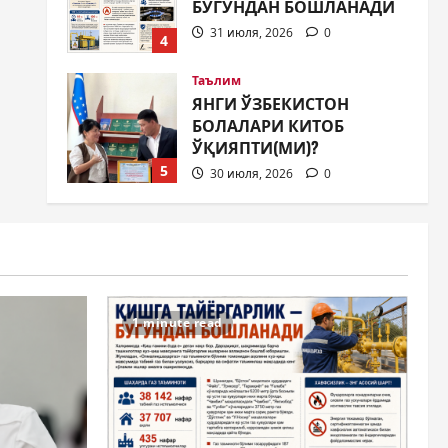
БОЛАЛАРИ КИТОБ
ЎҚИЯПТИ(МИ)?
5
30 июля, 2026
0
Жамият
МИЛЛАТЛАР ДЎСТЛИГИ
ЯНА БИР БОР НАМОЁН
БЎЛДИ
1
31 июля, 2026
0
Жамият
ШАҲАР
ТАРАҚҚИЁТИНИНГ
МУҲИМ МАСАЛАЛАРИ 47-
СЕССИЯКУН ТАРТИБИДА
2
1 minute read
31 июля, 2026
0
Жамият
АРХИВ ХИЗМАТЛАРИДА
ШАФФОФЛИК
ТАЪМИНЛАНАДИМИ?
3
31 июля, 2026
0