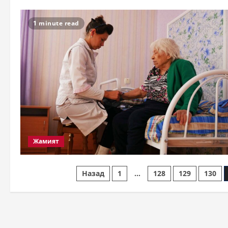
1 minute read
Жамият
Пагинация
Назад
1
…
128
129
130
записей