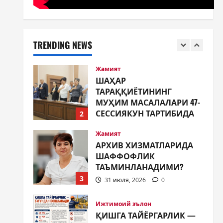
Жамият
ШАҲАР
ТАРАҚҚИЁТИНИНГ
МУҲИМ МАСАЛАЛАРИ 47-
TRENDING NEWS
СЕССИЯКУН ТАРТИБИДА
2
31 июля, 2026
0
Жамият
АРХИВ ХИЗМАТЛАРИДА
ШАФФОФЛИК
ТАЪМИНЛАНАДИМИ?
3
31 июля, 2026
0
Ижтимоий эълон
ҚИШГА ТАЙЁРГАРЛИК —
БУГУНДАН БОШЛАНАДИ
31 июля, 2026
0
4
Таълим
ЯНГИ ЎЗБЕКИСТОН