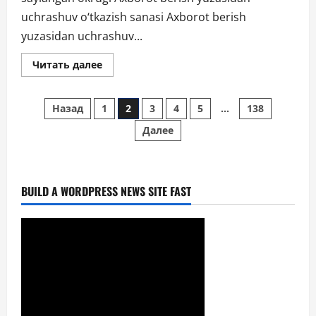
uchrashuv o‘tkazish sanasi Axborot berish
yuzasidan uchrashuv...
Прочитать
Читать далее
больше
о
Xalq
Пагинация
deputatlari
Назад
1
2
3
4
5
…
138
Olmaliq
shahar
Далее
записей
Kengashi
deputatlari
tomonidan
2026-
yilning
2-
BUILD A WORDPRESS NEWS SITE FAST
chorak
yakuni
bo‘yicha
o‘z
saylovchilar
oldida
axborot
berishining