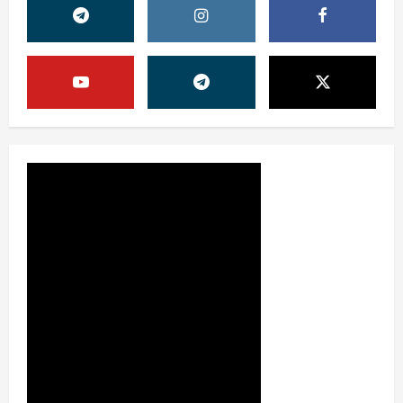
Жамият
ОЛМАЛИҚ ШАҲАР САЙЛОВ
КОМИССИЯСИНИНГ ҚАРОРИ
7 августа, 2026
0
2
Жамият
“ДОЛЗАРБ 40 КУНЛИК”:
ЎЗГАРИШ ВАҚТИ КЕЛДИ
7 августа, 2026
0
3
Суд амалиётидан
МИНГЛАБ МУРОЖААТЛАР,
ЮЗЛАБ МОНИТОРИНГЛАР ВА
НАТИЖА
4
7 августа, 2026
0
Жиноят ва жазо
ИНТЕРНЕТ ҲУЖУМИДАН
ЎЗИНГИЗНИ ҲИМОЯЛАЙ