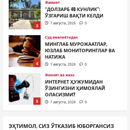
Суд амалиётидан
МИНГЛАБ МУРОЖААТЛАР,
ЮЗЛАБ МОНИТОРИНГЛАР ВА
НАТИЖА
4
7 августа, 2026
0
Жиноят ва жазо
ИНТЕРНЕТ ҲУЖУМИДАН
ЎЗИНГИЗНИ ҲИМОЯЛАЙ
ОЛАСИЗМИ?
5
7 августа, 2026
0
Жамият
МУСТАҚИЛЛИК ШУКУҲИ
МАҲАЛЛАЛАРДА
7 августа, 2026
0
1
Жамият
ЭҲТИМОЛ, СИЗ ЎТКАЗИБ ЮБОРГАНСИЗ
ОЛМАЛИҚ ШАҲАР САЙЛОВ