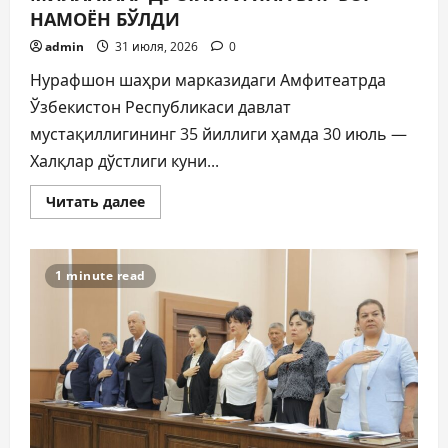
НАМОЁН БЎЛДИ
admin
31 июля, 2026
0
Нурафшон шаҳри марказидаги Амфитеатрда
Ўзбекистон Республикаси давлат
мустақиллигининг 35 йиллиги ҳамда 30 июль —
Халқлар дўстлиги куни...
Прочитать
Читать далее
больше
о
МИЛЛАТЛАР
ДЎСТЛИГИ
ЯНА
1 minute read
БИР
БОР
НАМОЁН
БЎЛДИ