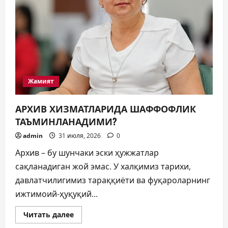
Жамият
АРХИВ ХИЗМАТЛАРИДА ШАФФОФЛИК
ТАЪМИНЛАНАДИМИ?
admin
31 июля, 2026
0
Архив – бу шунчаки эски ҳужжатлар
сақланадиган жой эмас. У халқимиз тарихи,
давлатчилигимиз тараққиёти ва фуқароларнинг
ижтимоий-ҳуқуқий...
Прочитать
Читать далее
больше