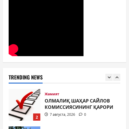
ОЛАСИЗМИ?
5
7 августа, 2026
0
Жамият
МУСТАҚИЛЛИК ШУКУҲИ
МАҲАЛЛАЛАРДА
7 августа, 2026
0
1
Жамият
ОЛМАЛИҚ ШАҲАР САЙЛОВ
КОМИССИЯСИНИНГ ҚАРОРИ
TRENDING NEWS
7 августа, 2026
0
2
Жамият
“ДОЛЗАРБ 40 КУНЛИК”:
ЎЗГАРИШ ВАҚТИ КЕЛДИ
7 августа, 2026
0
3