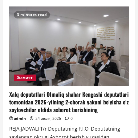
о
АРХИВ
ХИЗМАТЛАРИДА
ШАФФОФЛИК
3 minutes read
ТАЪМИНЛАНАДИМИ?
Жамият
Xalq deputatlari Olmaliq shahar Kengashi deputatlari
tomonidan 2026-yilning 2-chorak yakuni bo‘yicha o‘z
saylovchilar oldida axborot berishining
admin
24 июля, 2026
0
REJA-JADVALI T/r Deputatning F.I.O. Deputatning
saylangan okrugi Axborot berish yuzasidan