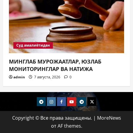
Суд амалиётидан
МИНГЛАБ МУРОЖААТЛАР, ЮЗЛАБ
МОНИТОРИНГЛАР ВА НАТИЖА
admin
7 августа, 2026
0
telegram
Instagram
Facebook
Youtube
telegram+
Twitter
Copyright © Все права защищены.
|
MoreNews
от AF themes.