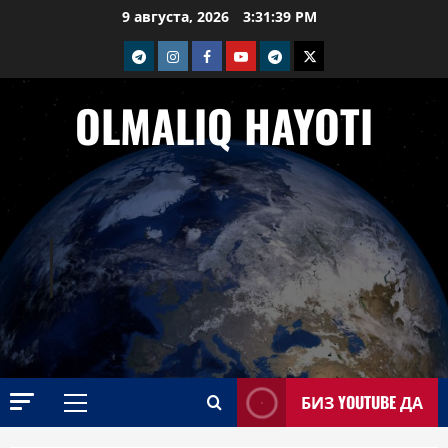
Перейти
9 августа, 2026
3:31:40 PM
к
telegram
Instagram
Facebook
Youtube
telegram+
Twitter
содержимому
OLMALIQ HAYOTI
БИЗ YOUTUBE ДА
Основное
меню