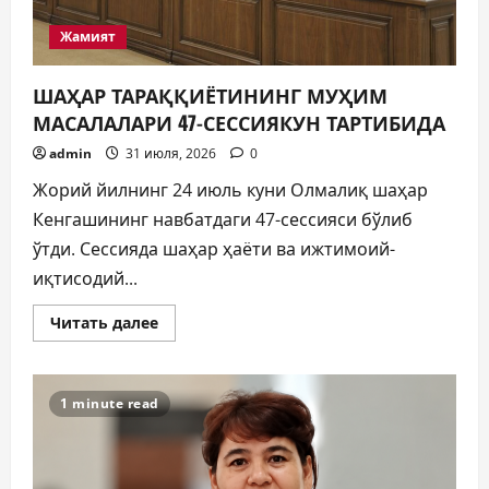
Жамият
ШАҲАР ТАРАҚҚИЁТИНИНГ МУҲИМ
МАСАЛАЛАРИ 47-СЕССИЯКУН ТАРТИБИДА
admin
31 июля, 2026
0
Жорий йилнинг 24 июль куни Олмалиқ шаҳар
Кенгашининг навбатдаги 47-сессияси бўлиб
ўтди. Сессияда шаҳар ҳаёти ва ижтимоий-
иқтисодий...
Прочитать
Читать далее
больше
о
ШАҲАР
ТАРАҚҚИЁТИНИНГ
МУҲИМ
1 minute read
МАСАЛАЛАРИ
47-
СЕССИЯКУН
ТАРТИБИДА