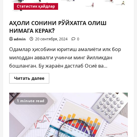
Статистик қайдлар
АҲОЛИ СОНИНИ РЎЙХАТГА ОЛИШ
НИМАГА КЕРАК?
admin
20 сентября, 2024
0
Одамлар ҳисобини юритиш амалиёти илк бор
милоддан аввалги учинчи минг йилликдан
бошланган. Бу жараён дастлаб Осиё ва...
Прочитать
Читать далее
больше
о
АҲОЛИ
СОНИНИ
РЎЙХАТГА
1 minute read
ОЛИШ
НИМАГА
КЕРАК?