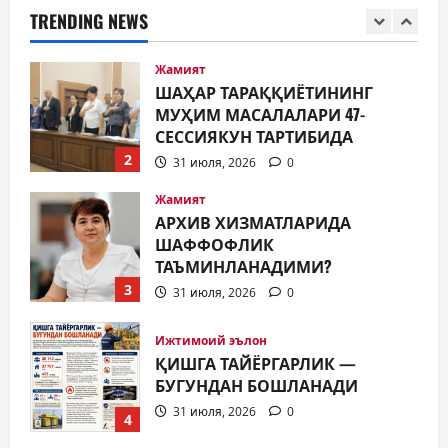
СЕССИЯКУН ТАРТИБИДА
TRENDING NEWS
2
31 июля, 2026
0
Жамият
АРХИВ ХИЗМАТЛАРИДА
ШАФФОФЛИК
ТАЪМИНЛАНАДИМИ?
3
31 июля, 2026
0
Ижтимоий эълон
ҚИШГА ТАЙЁРГАРЛИК —
БУГУНДАН БОШЛАНАДИ
31 июля, 2026
0
4
Таълим
ЯНГИ ЎЗБЕКИСТОН БОЛАЛАРИ
КИТОБ ЎҚИЯПТИ(МИ)?
30 июля, 2026
0
5