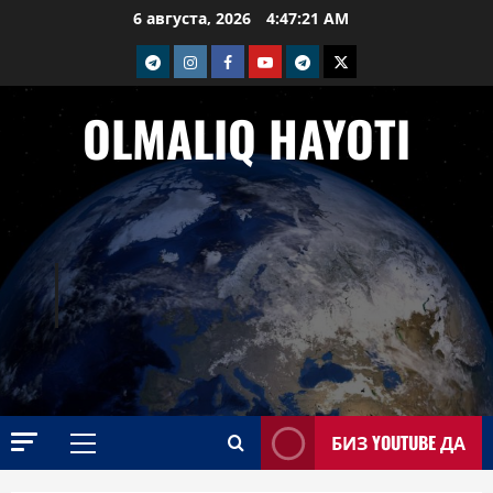
Перейти
6 августа, 2026
4:47:22 AM
к
telegram
Instagram
Facebook
Youtube
telegram+
Twitter
содержимому
OLMALIQ HAYOTI
БИЗ YOUTUBE ДА
Основное
меню