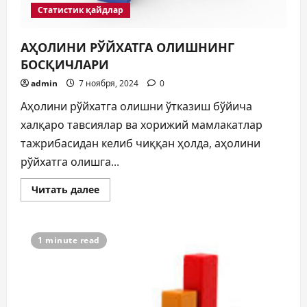
Статистик қайдлар
АҲОЛИНИ РЎЙХАТГА ОЛИШНИНГ
БОСҚИЧЛАРИ
admin
7 ноября, 2024
0
Аҳолини рўйхатга олишни ўтказиш бўйича
халқаро тавсиялар ва хорижий мамлакатлар
тажрибасидан келиб чиққан ҳолда, аҳолини
рўйхатга олишга...
Прочитать
Читать далее
больше
о
АҲОЛИНИ
РЎЙХАТГА
ОЛИШНИНГ
1 minute read
БОСҚИЧЛАРИ