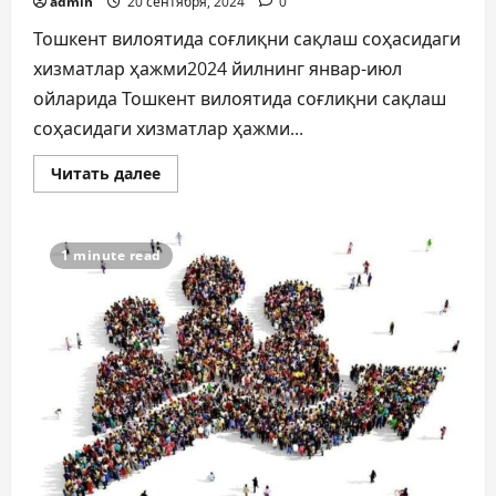
admin
20 сентября, 2024
0
Тошкент вилоятида соғлиқни сақлаш соҳасидаги
хизматлар ҳажми2024 йилнинг январ-июл
ойларида Тошкент вилоятида соғлиқни сақлаш
соҳасидаги хизматлар ҳажми...
Прочитать
Читать далее
больше
о
СТАТИСТИКА
1 minute read