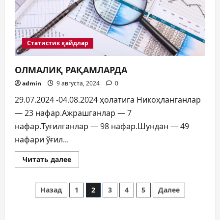
Статистик қайдлар
ОЛМАЛИҚ РАҚАМЛАРДА
admin
9 августа, 2024
0
29.07.2024 -04.08.2024 ҳолатига Никоҳланганлар
— 23 нафар.Ажрашганлар — 7
нафар.Туғилганлар — 98 нафар.Шундан — 49
нафари ўғил...
Прочитать
Читать далее
больше
о
ОЛМАЛИҚ
Пагинация
РАҚАМЛАРДА
Назад
1
2
3
4
5
Далее
записей