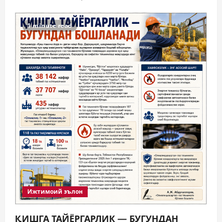
1 minute read
Ижтимоий эълон
ҚИШГА ТАЙЁРГАРЛИК — БУГУНДАН