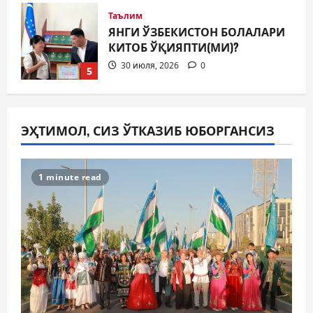
Жамият
МИЛЛАТЛАР ДЎСТЛИГИ ЯНА
БИР БОР НАМОЁН БЎЛДИ
31 июля, 2026
0
1
Жамият
ШАҲАР ТАРАҚҚИЁТИНИНГ
ЭҲТИМОЛ, СИЗ ЎТКАЗИБ ЮБОРГАНСИЗ
МУҲИМ МАСАЛАЛАРИ 47-
СЕССИЯКУН ТАРТИБИДА
2
31 июля, 2026
0
1 minute read
Жамият
АРХИВ ХИЗМАТЛАРИДА
ШАФФОФЛИК
ТАЪМИНЛАНАДИМИ?
3
31 июля, 2026
0
Ижтимоий эълон
ҚИШГА ТАЙЁРГАРЛИК —