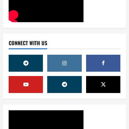
CONNECT WITH US
Жамият
ШАҲАР ТАРАҚҚИЁТИНИНГ
МУҲИМ МАСАЛАЛАРИ 47-
СЕССИЯКУН ТАРТИБИДА
2
31 июля, 2026
0
Жамият
АРХИВ ХИЗМАТЛАРИДА
ШАФФОФЛИК
ТАЪМИНЛАНАДИМИ?
3
31 июля, 2026
0