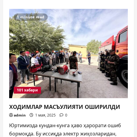
о
«ДОЛЗАРБ
30
КУН»
1 minute read
ОЙЛИГИ
ҚАНДАЙ
ЎТМОҚДА?
101 хабари
ХОДИМЛАР МАСЪУЛИЯТИ ОШИРИЛДИ
admin
1 мая, 2025
0
Юртимизда кундан-кунга ҳаво ҳарорати ошиб
бормоқда. Бу иссиқда электр жиҳозларидан,