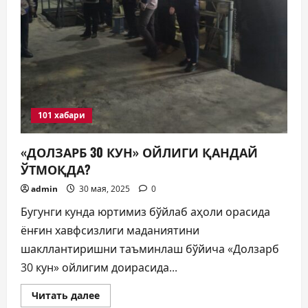
101 хабари
«ДОЛЗАРБ 30 КУН» ОЙЛИГИ ҚАНДАЙ
ЎТМОҚДА?
admin
30 мая, 2025
0
Бугунги кунда юртимиз бўйлаб аҳоли орасида
ёнғин хавфсизлиги маданиятини
шакллантиришни таъминлаш бўйича «Долзарб
30 кун» ойлигим доирасида...
Прочитать
Читать далее
больше