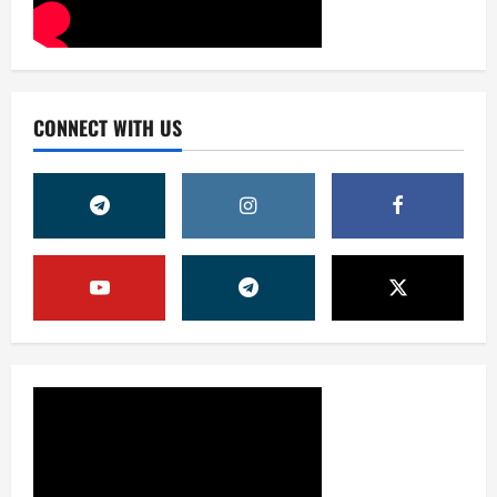
CONNECT WITH US
Жамият
ОЛМАЛИҚ ШАҲАР САЙЛОВ
КОМИССИЯСИНИНГ ҚАРОРИ
7 августа, 2026
0
2
Жамият
“ДОЛЗАРБ 40 КУНЛИК”:
ЎЗГАРИШ ВАҚТИ КЕЛДИ
7 августа, 2026
0
3
Суд амалиётидан
МИНГЛАБ МУРОЖААТЛАР,