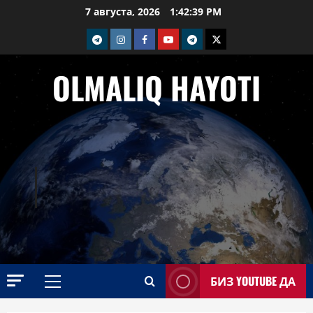
Перейти
7 августа, 2026
1:42:40 PM
к
telegram
Instagram
Facebook
Youtube
telegram+
Twitter
содержимому
OLMALIQ HAYOTI
БИЗ YOUTUBE ДА
Основное
меню