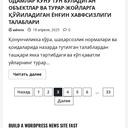
ОДАМЛАР КУНУ ТУН БЎЛАДИГАН
ОБЪЕКТЛАР ВА ТУРАР-ЖОЙЛАРГА
ҚЎЙИЛАДИГАН ЁНҒИН ХАВФСИЗЛИГИ
ТАЛАБЛАРИ
admin
18 апреля, 2025
0
Қонунчиликка кўра, шаҳарсозлик нормалари ва
қоидаларида назарда тутилган талаблардан
ташқари якка тартибдаги ва кўп қаватли
уйларнинг турар...
Прочитать
Читать далее
больше
о
ОДАМЛАР
Пагинация
КУНУ
Назад
1
2
3
4
5
6
…
33
ТУН
БЎЛАДИГАН
Далее
записей
ОБЪЕКТЛАР
ВА
ТУРАР-
ЖОЙЛАРГА
ҚЎЙИЛАДИГАН
ЁНҒИН
BUILD A WORDPRESS NEWS SITE FAST
ХАВФСИЗЛИГИ