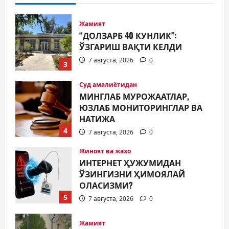
Жамият
“ДОЛЗАРБ 40 КУНЛИК”:
ЎЗГАРИШ ВАҚТИ КЕЛДИ
7 августа, 2026
0
3
Суд амалиётидан
МИНГЛАБ МУРОЖААТЛАР,
ЮЗЛАБ МОНИТОРИНГЛАР ВА
НАТИЖА
4
7 августа, 2026
0
Жиноят ва жазо
ИНТЕРНЕТ ҲУЖУМИДАН
ЎЗИНГИЗНИ ҲИМОЯЛАЙ
ОЛАСИЗМИ?
5
7 августа, 2026
0
Жамият