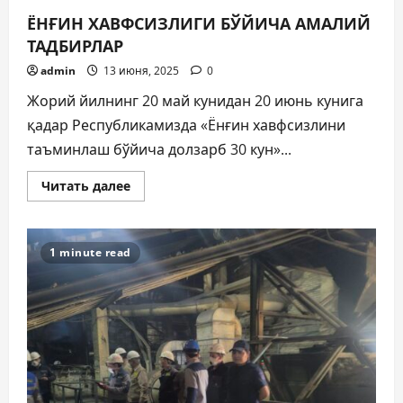
ЁНҒИН ХАВФСИЗЛИГИ БЎЙИЧА АМАЛИЙ
ТАДБИРЛАР
admin
13 июня, 2025
0
Жорий йилнинг 20 май кунидан 20 июнь кунига
қадар Республикамизда «Ёнғин хавфсизлини
таъминлаш бўйича долзарб 30 кун»...
Прочитать
Читать далее
больше
о
ЁНҒИН
ХАВФСИЗЛИГИ
БЎЙИЧА
1 minute read
АМАЛИЙ
ТАДБИРЛАР