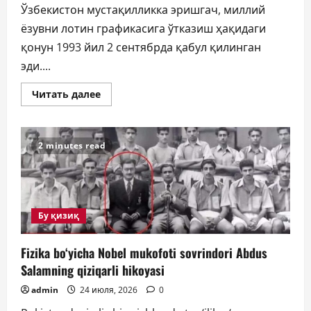
Ўзбекистон мустақилликка эришгач, миллий
ёзувни лотин графикасига ўтказиш ҳақидаги
қонун 1993 йил 2 сентябрда қабул қилинган
эди....
Прочитать
Читать далее
больше
о
33
ЙИЛЛИК
БАҲС
2 minutes read
ЯКУНЛАНАДИМИ?
Бу қизиқ
Fizika bo‘yicha Nobel mukofoti sovrindori Abdus
Salamning qiziqarli hikoyasi
admin
24 июля, 2026
0