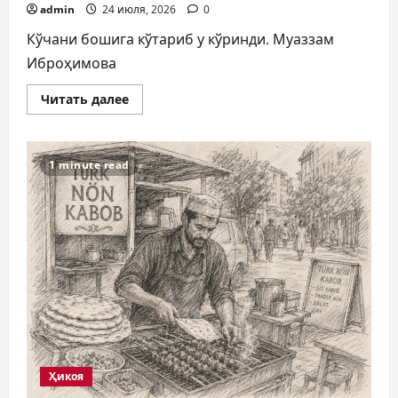
admin
24 июля, 2026
0
Кўчани бошига кўтариб у кўринди. Муаззам
Иброҳимова
Прочитать
Читать далее
больше
о
ЖИННИ…
1 minute read
Ҳикоя