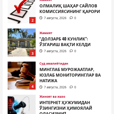
“ДОЛЗАРБ 40 КУНЛИК”:
ЎЗГАРИШ ВАҚТИ КЕЛДИ
7 августа, 2026
0
3
Суд амалиётидан
МИНГЛАБ МУРОЖААТЛАР,
ЮЗЛАБ МОНИТОРИНГЛАР ВА
НАТИЖА
4
7 августа, 2026
0
Жиноят ва жазо
ИНТЕРНЕТ ҲУЖУМИДАН
ЎЗИНГИЗНИ ҲИМОЯЛАЙ
ОЛАСИЗМИ?
5
7 августа, 2026
0
Жамият
МУСТАҚИЛЛИК ШУКУҲИ
МАҲАЛЛАЛАРДА