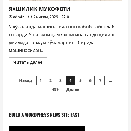
ЯХШИЛИК МУКОФОТИ
admin
24 июля, 2026
0
У кўчаларда машинасида нон кабоб тайёрлаб
сотарди.Ўша куни ҳам яхшигина савдо қилиш
умидида гавжум кўчаларнинг бирида
машинасидан...
Прочитать
Читать далее
больше
о
ЯХШИЛИК
Пагинация
МУКОФОТИ
Назад
1
2
3
4
5
6
7
…
499
Далее
записей
BUILD A WORDPRESS NEWS SITE FAST