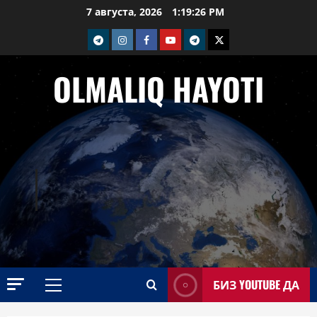
Перейти
7 августа, 2026
1:19:27 PM
к
telegram
Instagram
Facebook
Youtube
telegram+
Twitter
содержимому
OLMALIQ HAYOTI
БИЗ YOUTUBE ДА
Основное
меню