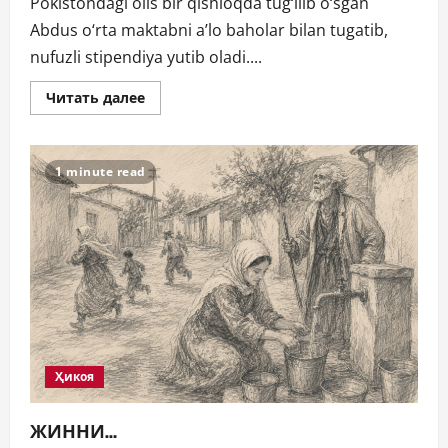
Pokistondagi olis bir qishloqda tug‘ilib o‘sgan
Abdus o‘rta maktabni a’lo baholar bilan tugatib,
nufuzli stipendiya yutib oladi....
Прочитать
Читать далее
больше
о
Fizika
bo‘yicha
Nobel
1 minute read
mukofoti
sovrindori
Abdus
Salamning
qiziqarli
hikoyasi
Ҳикоя
ЖИННИ…