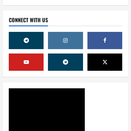
CONNECT WITH US
Жамият
ОЛМАЛИҚ ШАҲАР САЙЛОВ
КОМИССИЯСИНИНГ ҚАРОРИ
7 августа, 2026
0
2
Жамият
“ДОЛЗАРБ 40 КУНЛИК”:
ЎЗГАРИШ ВАҚТИ КЕЛДИ
7 августа, 2026
0
3
Суд амалиётидан
МИНГЛАБ МУРОЖААТЛАР,
ЮЗЛАБ МОНИТОРИНГЛАР ВА
НАТИЖА