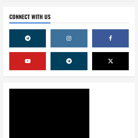
CONNECT WITH US
Жамият
ОЛМАЛИҚ ШАҲАР САЙЛОВ
КОМИССИЯСИНИНГ ҚАРОРИ
7 августа, 2026
0
2
Жамият
“ДОЛЗАРБ 40 КУНЛИК”:
ЎЗГАРИШ ВАҚТИ КЕЛДИ
7 августа, 2026
0
3
Суд амалиётидан
МИНГЛАБ МУРОЖААТЛАР,
ЮЗЛАБ МОНИТОРИНГЛАР ВА
НАТИЖА
4
7 августа, 2026
0