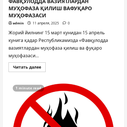
ФАВҚУЛОДДА ВАЗИЯТЛАРДАН
МУҲОФАЗА ҚИЛИШ ВАФУҚАРО
МУҲОФАЗАСИ
admin
11 апреля, 2025
0
Жорий йилнинг 15 март кунидан 15 апрель
кунига қадар Республикамизда «Фавқулодда
вазиятлардан муҳофаза қилиш ва фуқаро
муҳофазаси...
Прочитать
Читать далее
больше
о
ФАВҚУЛОДДА
ВАЗИЯТЛАРДАН
МУҲОФАЗА
1 minute read
ҚИЛИШ
ВАФУҚАРО
МУҲОФАЗАСИ