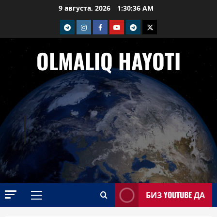
Перейти
9 августа, 2026
1:30:36 AM
к
telegram
Instagram
Facebook
Youtube
telegram+
Twitter
содержимому
OLMALIQ HAYOTI
БИЗ YOUTUBE ДА
Основное
меню