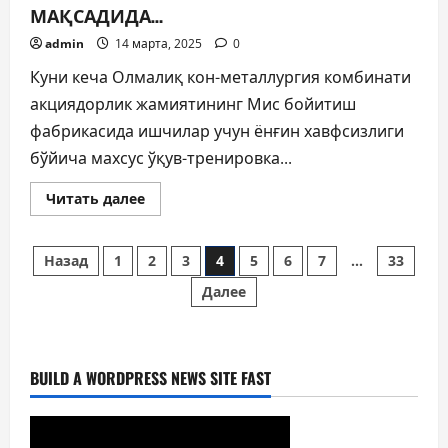
МАҚСАДИДА…
admin
14 марта, 2025
0
Куни кеча Олмалиқ кон-металлургия комбинати
акциядорлик жамиятининг Мис бойитиш
фабрикасида ишчилар учун ёнғин хавфсизлиги
бўйича махсус ўқув-тренировка...
Прочитать
Читать далее
больше
о
ХАВФСИЗЛИКНИ
Пагинация
ТАЪМИНЛАШ
Назад
1
2
3
4
5
6
7
…
33
МАҚСАДИДА…
Далее
записей
BUILD A WORDPRESS NEWS SITE FAST