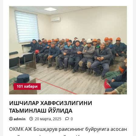
БАҲОРГИ
МАВСУМДА
ЁНҒИН
ХАВФСИЗЛИГИ
101 хабари
ИШЧИЛАР ХАВФСИЗЛИГИНИ
ТАЪМИНЛАШ ЙЎЛИДА
admin
20 марта, 2025
0
ОКМК АЖ Бошқарув раисининг буйруғига асосан