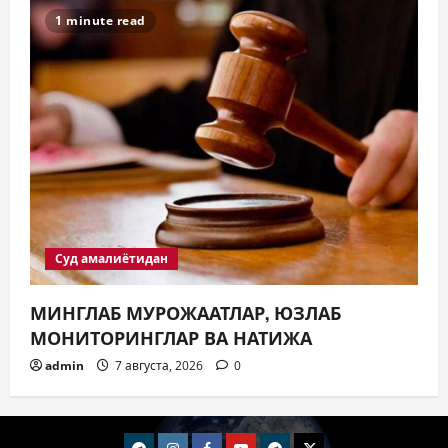
1 minute read
Суд амалиётидан
МИНГЛАБ МУРОЖААТЛАР, ЮЗЛАБ
МОНИТОРИНГЛАР ВА НАТИЖА
admin
7 августа, 2026
0
telegram
Instagram
Facebook
Youtube
telegram+
Twitter