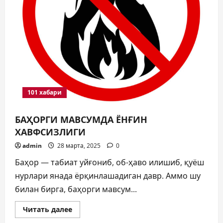
101 хабари
БАҲОРГИ МАВСУМДА ЁНҒИН
ХАВФСИЗЛИГИ
admin
28 марта, 2025
0
Баҳор — табиат уйғониб, об-ҳаво илишиб, қуёш
нурлари янада ёрқинлашадиган давр. Аммо шу
билан бирга, баҳорги мавсум...
Прочитать
Читать далее
больше
о