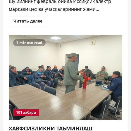
шу йилнинг февраль ойида Иссиқлик электр
маркази цех ва учаскаларининг жами...
Прочитать
Читать далее
больше
о
ИШЧИЛАР
ХАВФСИЗЛИГИНИ
ТАЪМИНЛАШ
1 minute read
ЙЎЛИДА
101 хабари
ХАВФСИЗЛИКНИ ТАЪМИНЛАШ