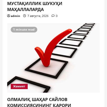
МУСТАҚИЛЛИК ШУКУҲИ
МИНГЛАБ МУРОЖААТЛАР,
МАҲАЛЛАЛАРДА
ЮЗЛАБ МОНИТОРИНГЛАР ВА
НАТИЖА
admin
7 августа, 2026
0
4
7 августа, 2026
0
1 minute read
Жиноят ва жазо
ИНТЕРНЕТ ҲУЖУМИДАН
ЎЗИНГИЗНИ ҲИМОЯЛАЙ
ОЛАСИЗМИ?
5
7 августа, 2026
0
Жамият
ОЛМАЛИҚ ШАҲАР САЙЛОВ
КОМИССИЯСИНИНГ ҚАРОРИ