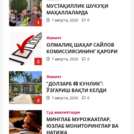
ОЛМАЛИҚ ШАҲАР САЙЛОВ
КОМИССИЯСИНИНГ ҚАРОРИ
7 августа, 2026
0
2
Жамият
“ДОЛЗАРБ 40 КУНЛИК”:
ЎЗГАРИШ ВАҚТИ КЕЛДИ
7 августа, 2026
0
3
Суд амалиётидан
МИНГЛАБ МУРОЖААТЛАР,
ЮЗЛАБ МОНИТОРИНГЛАР ВА
НАТИЖА
4
7 августа, 2026
0
Жиноят ва жазо
ИНТЕРНЕТ ҲУЖУМИДАН
ЎЗИНГИЗНИ ҲИМОЯЛАЙ
ОЛАСИЗМИ?