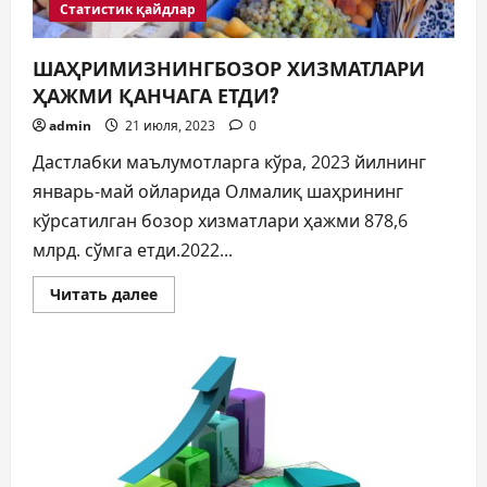
Статистик қайдлар
ШАҲРИМИЗНИНГБОЗОР ХИЗМАТЛАРИ
ҲАЖМИ ҚАНЧАГА ЕТДИ?
admin
21 июля, 2023
0
Дастлабки маълумотларга кўра, 2023 йилнинг
январь-май ойларида Олмалиқ шаҳрининг
кўрсатилган бозор хизматлари ҳажми 878,6
млрд. сўмга етди.2022...
Прочитать
Читать далее
больше
о
ШАҲРИМИЗНИНГБОЗОР
ХИЗМАТЛАРИ
ҲАЖМИ
ҚАНЧАГА
ЕТДИ?