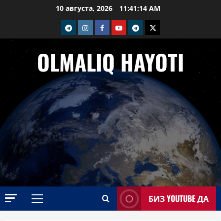
Перейти
10 августа, 2026
11:41:15 AM
к
telegram
Instagram
Facebook
Youtube
telegram+
Twitter
содержимому
OLMALIQ HAYOTI
БИЗ YOUTUBE ДА
Основное
меню