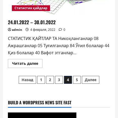
Статистик қайдлар
24.01.2022 – 30.01.2022
admin
4 февраля, 2022
0
СТАТИСТИК ҚАЙТЛАР ТА Никоҳланганлар 08
Ажрашганлар 05 Туғилганлар 84 Ўғил болалар 44
Қиз болалар 40 Вафот этганлар...
Прочитать
Читать далее
больше
о
24.01.2022
Пагинация
–
Назад
1
2
3
4
5
Далее
30.01.2022
записей
BUILD A WORDPRESS NEWS SITE FAST