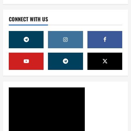
CONNECT WITH US
Жамият
ОЛМАЛИҚ ШАҲАР САЙЛОВ
КОМИССИЯСИНИНГ ҚАРОРИ
7 августа, 2026
0
2
Жамият
“ДОЛЗАРБ 40 КУНЛИК”:
ЎЗГАРИШ ВАҚТИ КЕЛДИ
7 августа, 2026
0