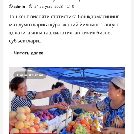
admin
24 августа, 2023
0
Тошкент вилояти статистика бошқармасининг
маълумотларига кўра, жорий йилнинг 1 август
ҳолатига янги ташкил этилган кичик бизнес
субъектлари...
Прочитать
Читать далее
больше
о
Кичик
бизнес
субъектлари
1 minute read