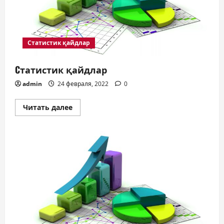
Статистик қайдлар
Cтатистик қайдлар
admin
24 февраля, 2022
0
Прочитать
Читать далее
больше
о
Cтатистик
қайдлар