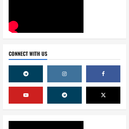
CONNECT WITH US
Жамият
ОЛМАЛИҚ ШАҲАР САЙЛОВ
КОМИССИЯСИНИНГ ҚАРОРИ
7 августа, 2026
0
2
Жамият
“ДОЛЗАРБ 40 КУНЛИК”:
ЎЗГАРИШ ВАҚТИ КЕЛДИ
7 августа, 2026
0
3