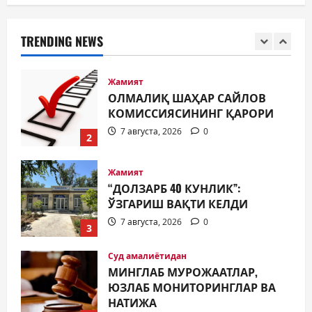
ОЛМАЛИҚ ШАҲАР САЙЛОВ
КОМИССИЯСИНИНГ ҚАРОРИ
TRENDING NEWS
7 августа, 2026
0
2
Жамият
“ДОЛЗАРБ 40 КУНЛИК”:
ЎЗГАРИШ ВАҚТИ КЕЛДИ
7 августа, 2026
0
3
Суд амалиётидан
МИНГЛАБ МУРОЖААТЛАР,
ЮЗЛАБ МОНИТОРИНГЛАР ВА
НАТИЖА
4
7 августа, 2026
0
Жиноят ва жазо
ИНТЕРНЕТ ҲУЖУМИДАН
ЎЗИНГИЗНИ ҲИМОЯЛАЙ
ОЛАСИЗМИ?