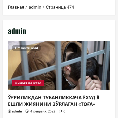
Главная
admin
Страница 474
admin
1 minute read
Жиноят ва жазо
ЎҒРИЛИКДАН ТУБАНЛИККАЧА ЁХУД 9
ЁШЛИ ЖИЯНИНИ ЗЎРЛАГАН «ТОҒА»
admin
4 февраля, 2022
0