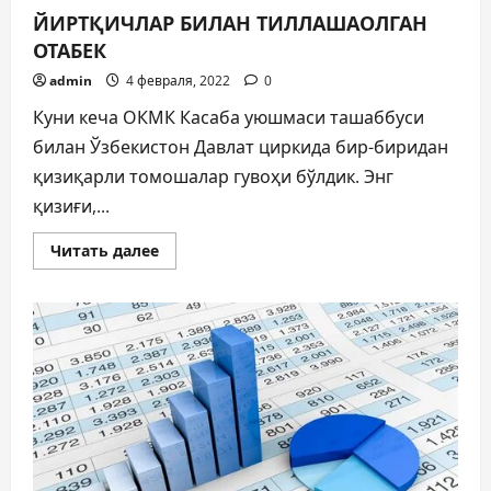
ЙИРТҚИЧЛАР БИЛАН ТИЛЛАШАОЛГАН
ОТАБЕК
admin
4 февраля, 2022
0
Куни кеча ОКМК Касаба уюшмаси ташаббуси
билан Ўзбекистон Давлат циркида бир-биридан
қизиқарли томошалар гувоҳи бўлдик. Энг
қизиғи,...
Прочитать
Читать далее
больше
о
ЙИРТҚИЧЛАР
БИЛАН
ТИЛЛАШАОЛГАН
ОТАБЕК