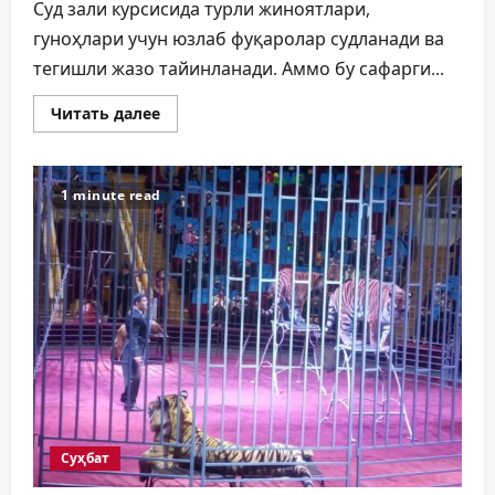
Суд зали курсисида турли жиноятлари,
гуноҳлари учун юзлаб фуқаролар судланади ва
тегишли жазо тайинланади. Аммо бу сафарги...
Прочитать
Читать далее
больше
о
ЎҒРИЛИКДАН
ТУБАНЛИККАЧА
ЁХУД
1 minute read
9
ЁШЛИ
ЖИЯНИНИ
ЗЎРЛАГАН
«ТОҒА»
Суҳбат