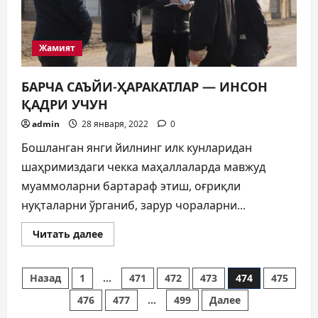
Жамият
БАРЧА САЪЙИ-ҲАРАКАТЛАР — ИНСОН
ҚАДРИ УЧУН
admin
28 января, 2022
0
Бошланган янги йилнинг илк кунларидан
шаҳримиздаги чекка маҳаллаларда мавжуд
муаммоларни бартараф этиш, оғриқли
нуқталарни ўрганиб, зарур чораларни...
Прочитать
Читать далее
больше
о
БАРЧА
Пагинация
САЪЙИ-
Назад
1
…
471
472
473
474
475
ҲАРАКАТЛАР
—
476
477
…
499
Далее
записей
ИНСОН
ҚАДРИ