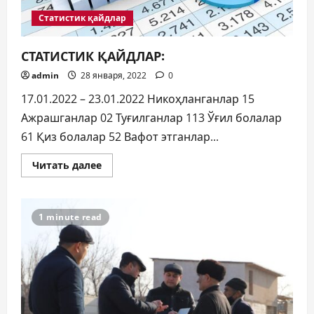
Статистик қайдлар
СТАТИСТИК ҚАЙДЛАР:
admin
28 января, 2022
0
17.01.2022 – 23.01.2022 Никоҳланганлар 15
Ажрашганлар 02 Туғилганлар 113 Ўғил болалар
61 Қиз болалар 52 Вафот этганлар...
Прочитать
Читать далее
больше
о
СТАТИСТИК
ҚАЙДЛАР:
1 minute read