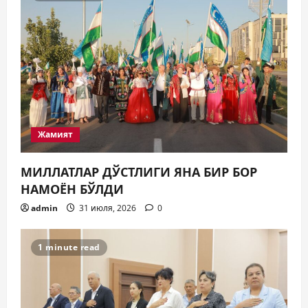
Таълим
ЯНГИ ЎЗБЕКИСТОН БОЛАЛАРИ
КИТОБ ЎҚИЯПТИ(МИ)?
30 июля, 2026
0
5
Жамият
МИЛЛАТЛАР ДЎСТЛИГИ ЯНА БИР БОР
НАМОЁН БЎЛДИ
admin
31 июля, 2026
0
1 minute read