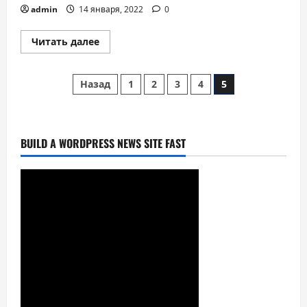
admin
14 января, 2022
0
Прочитать
Читать далее
больше
о
Статистик
Пагинация
қайдлар
Назад
1
2
3
4
5
записей
BUILD A WORDPRESS NEWS SITE FAST