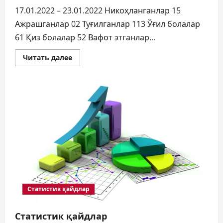
17.01.2022 – 23.01.2022 Никоҳланганлар 15
Ажрашганлар 02 Туғилганлар 113 Ўғил болалар
61 Қиз болалар 52 Вафот этганлар...
Прочитать
Читать далее
больше
о
СТАТИСТИК
ҚАЙДЛАР:
Статистик қайдлар
Статистик қайдлар