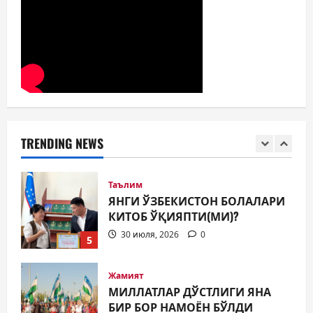
АРХИВ ХИЗМАТЛАРИДА
ШАФФОФЛИК
ТАЪМИНЛАНАДИМИ?
3
31 июля, 2026
0
Ижтимоий эълон
ҚИШГА ТАЙЁРГАРЛИК —
БУГУНДАН БОШЛАНАДИ
TRENDING NEWS
31 июля, 2026
0
4
Таълим
ЯНГИ ЎЗБЕКИСТОН БОЛАЛАРИ
КИТОБ ЎҚИЯПТИ(МИ)?
30 июля, 2026
0
5
Жамият
МИЛЛАТЛАР ДЎСТЛИГИ ЯНА
БИР БОР НАМОЁН БЎЛДИ