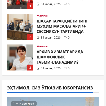
31 июля, 2026
0
1
Жамият
ШАҲАР ТАРАҚҚИЁТИНИНГ
МУҲИМ МАСАЛАЛАРИ 47-
СЕССИЯКУН ТАРТИБИДА
2
31 июля, 2026
0
Жамият
АРХИВ ХИЗМАТЛАРИДА
ШАФФОФЛИК
ТАЪМИНЛАНАДИМИ?
3
31 июля, 2026
0
Ижтимоий эълон
ҚИШГА ТАЙЁРГАРЛИК —
ЭҲТИМОЛ, СИЗ ЎТКАЗИБ ЮБОРГАНСИЗ
БУГУНДАН БОШЛАНАДИ
31 июля, 2026
0
4
1 minute read