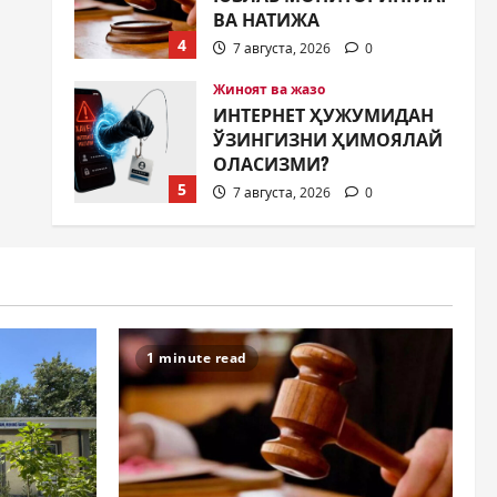
4
7 августа, 2026
0
Жиноят ва жазо
ИНТЕРНЕТ ҲУЖУМИДАН
ЎЗИНГИЗНИ ҲИМОЯЛАЙ
ОЛАСИЗМИ?
5
7 августа, 2026
0
Жамият
МУСТАҚИЛЛИК ШУКУҲИ
МАҲАЛЛАЛАРДА
7 августа, 2026
0
1
Жамият
ОЛМАЛИҚ ШАҲАР
1 minute read
САЙЛОВ
КОМИССИЯСИНИНГ
ҚАРОРИ
2
7 августа, 2026
0
Жамият