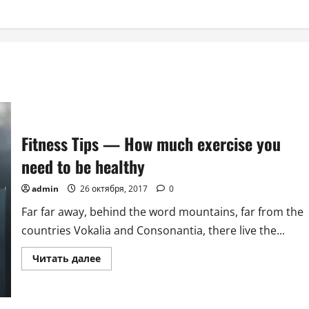
Fitness Tips — How much exercise you
need to be healthy
admin
26 октября, 2017
0
Far far away, behind the word mountains, far from the
countries Vokalia and Consonantia, there live the...
Прочитать
Читать далее
больше
о
Fitness
Tips
—