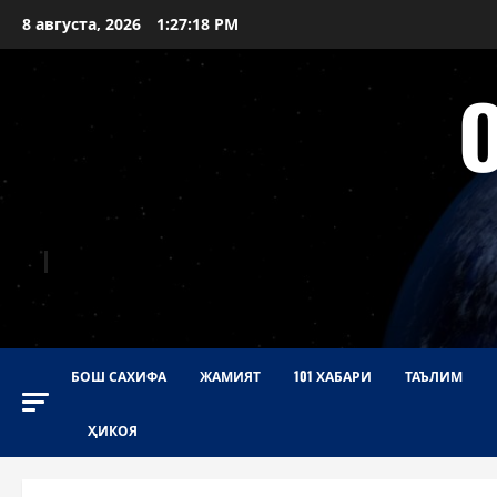
Перейти
8 августа, 2026
1:27:19 PM
к
содержимому
БОШ САХИФА
ЖАМИЯТ
101 ХАБАРИ
ТАЪЛИМ
ҲИКОЯ