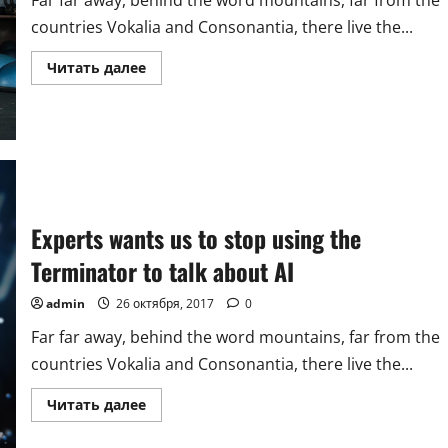
countries Vokalia and Consonantia, there live the...
Прочитать
Читать далее
больше
о
Ready,
sweat:
10
top
fitness
trends
for
2018
Experts wants us to stop using the
Terminator to talk about AI
admin
26 октября, 2017
0
Far far away, behind the word mountains, far from the
countries Vokalia and Consonantia, there live the...
Прочитать
Читать далее
больше
о
Experts