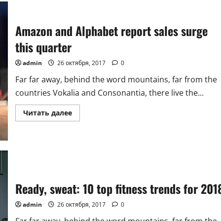
How
much
exercise
you
Amazon and Alphabet report sales surge
need
to
this quarter
be
healthy
admin
26 октября, 2017
0
Far far away, behind the word mountains, far from the
countries Vokalia and Consonantia, there live the...
Прочитать
Читать далее
больше
о
Amazon
and
Alphabet
report
sales
surge
this
quarter
Ready, sweat: 10 top fitness trends for 201
admin
26 октября, 2017
0
Far far away, behind the word mountains, far from the