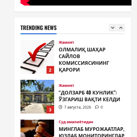
МУСТАҚИЛЛИК ШУКУҲИ
МАҲАЛЛАЛАРДА
7 августа, 2026
0
1
TRENDING NEWS
Жамият
ОЛМАЛИҚ ШАҲАР
САЙЛОВ
КОМИССИЯСИНИНГ
ҚАРОРИ
2
7 августа, 2026
0
Жамият
“ДОЛЗАРБ 40 КУНЛИК”:
ЎЗГАРИШ ВАҚТИ КЕЛДИ
7 августа, 2026
0
3
Суд амалиётидан
МИНГЛАБ МУРОЖААТЛАР,
ЮЗЛАБ МОНИТОРИНГЛАР
ВА НАТИЖА