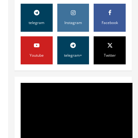
telegram
Instagram
Facebook
Youtube
telegram+
Twitter
Жамият
ОЛМАЛИҚ ШАҲАР
САЙЛОВ
КОМИССИЯСИНИНГ
ҚАРОРИ
2