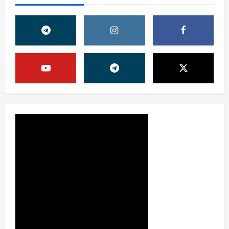
Жамият
ОЛМАЛИҚ ШАҲАР САЙЛОВ
КОМИССИЯСИНИНГ ҚАРОРИ
7 августа, 2026
0
2
Жамият
“ДОЛЗАРБ 40 КУНЛИК”:
ЎЗГАРИШ ВАҚТИ КЕЛДИ
7 августа, 2026
0
3
Суд амалиётидан
МИНГЛАБ МУРОЖААТЛАР,
ЮЗЛАБ МОНИТОРИНГЛАР ВА
НАТИЖА
4
7 августа, 2026
0
Жиноят ва жазо
ИНТЕРНЕТ ҲУЖУМИДАН