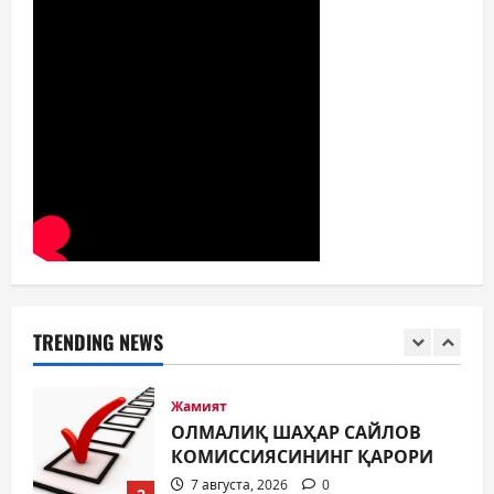
ЎЗИНГИЗНИ ҲИМОЯЛАЙ
ОЛАСИЗМИ?
5
7 августа, 2026
0
Жамият
МУСТАҚИЛЛИК ШУКУҲИ
МАҲАЛЛАЛАРДА
7 августа, 2026
0
1
Жамият
ОЛМАЛИҚ ШАҲАР САЙЛОВ
КОМИССИЯСИНИНГ ҚАРОРИ
TRENDING NEWS
7 августа, 2026
0
2
Жамият
“ДОЛЗАРБ 40 КУНЛИК”:
ЎЗГАРИШ ВАҚТИ КЕЛДИ
7 августа, 2026
0