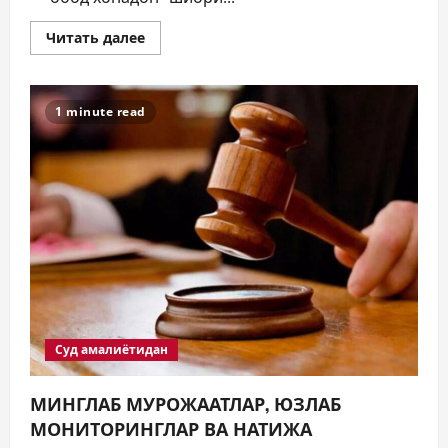
Прочитать
Читать далее
больше
о
“ДОЛЗАРБ
40
КУНЛИК”:
1 minute read
ЎЗГАРИШ
ВАҚТИ
КЕЛДИ
Суд амалиётидан
МИНГЛАБ МУРОЖААТЛАР, ЮЗЛАБ
МОНИТОРИНГЛАР ВА НАТИЖА