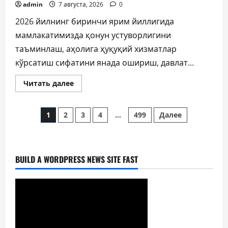
admin
7 августа, 2026
0
2026 йилнинг биринчи ярим йиллигида
мамлакатимизда қонун устуворлигини
таъминлаш, аҳолига ҳуқуқий хизматлар
кўрсатиш сифатини янада ошириш, давлат...
Прочитать
Читать далее
больше
о
МИНГЛАБ
Пагинация
МУРОЖААТЛАР,
1
2
3
4
…
499
Далее
ЮЗЛАБ
МОНИТОРИНГЛАР
записей
ВА
НАТИЖА
BUILD A WORDPRESS NEWS SITE FAST