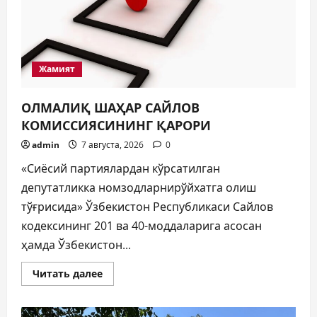
Жамият
ОЛМАЛИҚ ШАҲАР САЙЛОВ
КОМИССИЯСИНИНГ ҚАРОРИ
admin
7 августа, 2026
0
«Сиёсий партиялардан кўрсатилган
депутатликка номзодларнирўйхатга олиш
тўғрисида» Ўзбекистон Республикаси Сайлов
кодексининг 201 ва 40-моддаларига асосан
ҳамда Ўзбекистон...
Прочитать
Читать далее
больше
о
ОЛМАЛИҚ
ШАҲАР