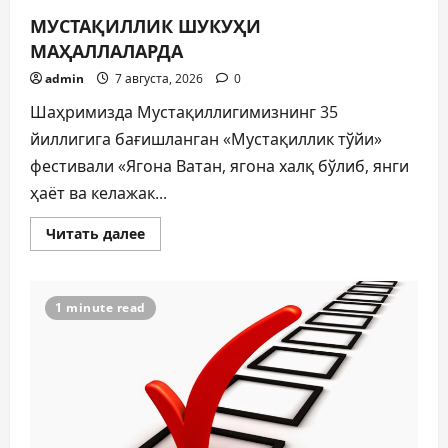
МУСТАҚИЛЛИК ШУКУҲИ
МАҲАЛЛАЛАРДА
admin
7 августа, 2026
0
Шаҳримизда Мустақиллигимизнинг 35
йиллигига бағишланган «Мустақиллик тўйи»
фестивали «Ягона Ватан, ягона халқ бўлиб, янги
ҳаёт ва келажак...
Прочитать
Читать далее
больше
о
МУСТАҚИЛЛИК
ШУКУҲИ
МАҲАЛЛАЛАРДА
1 minute read