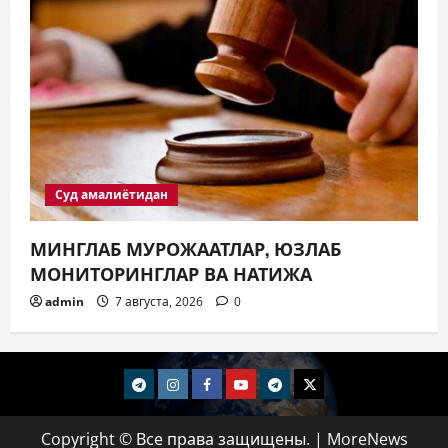
Суд амалиётидан
МИНГЛАБ МУРОЖААТЛАР, ЮЗЛАБ
МОНИТОРИНГЛАР ВА НАТИЖА
admin
7 августа, 2026
0
telegram
Instagram
Facebook
Youtube
telegram+
Twitter
Copyright © Все права защищены.
|
MoreNews