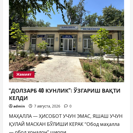
САЙЛОВ
КОМИССИЯСИНИНГ
ҚАРОРИ
Жамият
“ДОЛЗАРБ 40 КУНЛИК”: ЎЗГАРИШ ВАҚТИ
КЕЛДИ
admin
7 августа, 2026
0
МАҲАЛЛА — ҲИСОБОТ УЧУН ЭМАС, ЯШАШ УЧУН
ҚУЛАЙ МАСКАН БЎЛИШИ КЕРАК “Обод маҳалла
— обод хонадон” шиори...