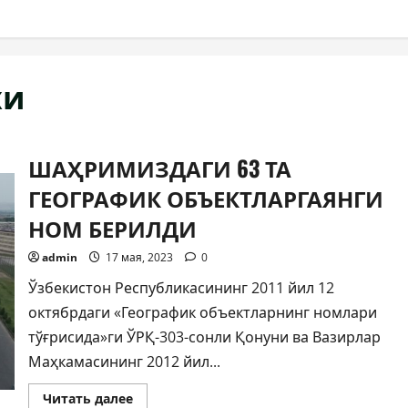
хи
ШАҲРИМИЗДАГИ 63 ТА
ГЕОГРАФИК ОБЪЕКТЛАРГАЯНГИ
НОМ БЕРИЛДИ
admin
17 мая, 2023
0
Ўзбекистон Республикасининг 2011 йил 12
октябрдаги «Географик объектларнинг номлари
тўғрисида»ги ЎРҚ-303-сонли Қонуни ва Вазирлар
Маҳкамасининг 2012 йил...
Прочитать
Читать далее