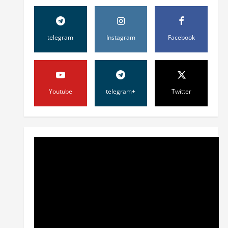
telegram
Instagram
Facebook
Youtube
telegram+
Twitter
Жамият
ШАҲАР
ТАРАҚҚИЁТИНИНГ
МУҲИМ МАСАЛАЛАРИ 47-
СЕССИЯКУН ТАРТИБИДА
2
31 июля, 2026
0
Жамият
АРХИВ ХИЗМАТЛАРИДА
ШАФФОФЛИК