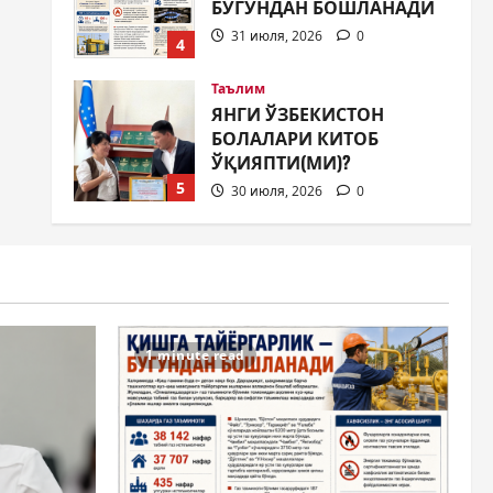
ЎҚИЯПТИ(МИ)?
5
30 июля, 2026
0
Жамият
МИЛЛАТЛАР ДЎСТЛИГИ
ЯНА БИР БОР НАМОЁН
БЎЛДИ
1
31 июля, 2026
0
Жамият
ШАҲАР
ТАРАҚҚИЁТИНИНГ
МУҲИМ МАСАЛАЛАРИ 47-
СЕССИЯКУН ТАРТИБИДА
2
1 minute read
31 июля, 2026
0
Жамият
АРХИВ ХИЗМАТЛАРИДА
ШАФФОФЛИК
ТАЪМИНЛАНАДИМИ?
3
31 июля, 2026
0