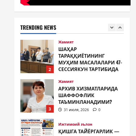
Жамият
ШАҲАР
ТАРАҚҚИЁТИНИНГ
МУҲИМ МАСАЛАЛАРИ 47-
TRENDING NEWS
СЕССИЯКУН ТАРТИБИДА
2
31 июля, 2026
0
Жамият
АРХИВ ХИЗМАТЛАРИДА
ШАФФОФЛИК
ТАЪМИНЛАНАДИМИ?
3
31 июля, 2026
0
Ижтимоий эълон
ҚИШГА ТАЙЁРГАРЛИК —
БУГУНДАН БОШЛАНАДИ
31 июля, 2026
0
4
Таълим
ЯНГИ ЎЗБЕКИСТОН
БОЛАЛАРИ КИТОБ