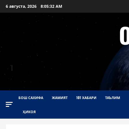
Перейти
6 августа, 2026
8:05:33 AM
к
содержимому
БОШ САХИФА
ЖАМИЯТ
101 ХАБАРИ
ТАЪЛИМ
ҲИКОЯ