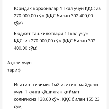
Юридик корхоналар 1 Гкал учун ҚҚСсиз
270 000,00 сўм (ҚҚС билан 302 400,00
сўм)
Бюджет ташкилотлари 1 Гкал учун
ҚҚСсиз 270 000,00 сўм (ҚҚС билан 302
400,00 сўм)
Аҳоли учун
тариф
Иситиш тизими: 1м2 иситиш майдони
учун 1 кунга қўшилган қиймат
солиғисиз 138,60 сўм, ҚҚС билан 155,23
сўм,