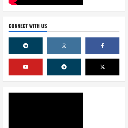
CONNECT WITH US
Жамият
ШАҲАР ТАРАҚҚИЁТИНИНГ
МУҲИМ МАСАЛАЛАРИ 47-
СЕССИЯКУН ТАРТИБИДА
2
31 июля, 2026
0
Жамият
АРХИВ ХИЗМАТЛАРИДА
ШАФФОФЛИК
ТАЪМИНЛАНАДИМИ?
3
31 июля, 2026
0
Ижтимоий эълон
ҚИШГА ТАЙЁРГАРЛИК —
БУГУНДАН БОШЛАНАДИ