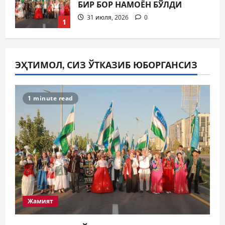
БИР БОР НАМОЁН БЎЛДИ
31 июля, 2026
0
1
Жамият
ШАҲАР ТАРАҚҚИЁТИНИНГ
ЭҲТИМОЛ, СИЗ ЎТКАЗИБ ЮБОРГАНСИЗ
МУҲИМ МАСАЛАЛАРИ 47-
СЕССИЯКУН ТАРТИБИДА
2
31 июля, 2026
0
1 minute read
Жамият
АРХИВ ХИЗМАТЛАРИДА
ШАФФОФЛИК
ТАЪМИНЛАНАДИМИ?
3
31 июля, 2026
0
Ижтимоий эълон
ҚИШГА ТАЙЁРГАРЛИК —
БУГУНДАН БОШЛАНАДИ
Жамият
31 июля, 2026
0
4