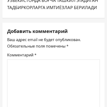
ЎЗБЕКИСТОНДА БОҒЧА ТАШКИЛ ЭТАДИГАН
и
ТАДБИРКОРЛАРГА ИМТИЁЗЛАР БЕРИЛАДИ
г
а
ц
Добавить комментарий
Ваш адрес email не будет опубликован.
и
Обязательные поля помечены
*
я
Комментарий
*
п
о
з
а
п