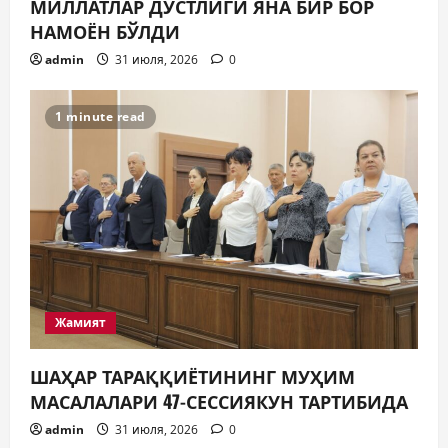
МИЛЛАТЛАР ДЎСТЛИГИ ЯНА БИР БОР
НАМОЁН БЎЛДИ
Таълим
ЯНГИ ЎЗБЕКИСТОН БОЛАЛАРИ
admin
31 июля, 2026
0
КИТОБ ЎҚИЯПТИ(МИ)?
30 июля, 2026
0
5
1 minute read
Жамият
ШАҲАР ТАРАҚҚИЁТИНИНГ МУҲИМ
МАСАЛАЛАРИ 47-СЕССИЯКУН ТАРТИБИДА
admin
31 июля, 2026
0