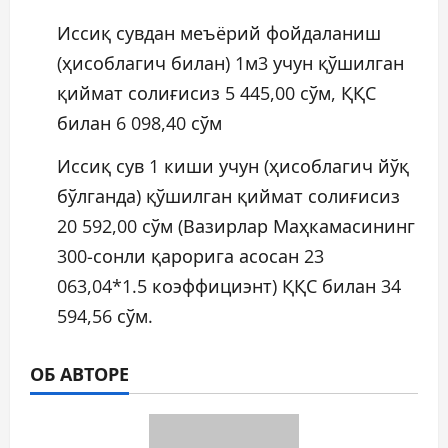
Иссиқ сувдан меъёрий фойдаланиш
(ҳисоблагич билан) 1м3 учун қўшилган
қиймат солиғисиз 5 445,00 сўм, ҚҚС
билан 6 098,40 сўм
Иссиқ сув 1 киши учун (ҳисоблагич йўқ
бўлганда) қўшилган қиймат солиғисиз
20 592,00 сўм (Вазирлар Маҳкамасининг
300-сонли қарорига асосан 23
063,04*1.5 коэффициэнт) ҚҚС билан 34
594,56 сўм.
ОБ АВТОРЕ