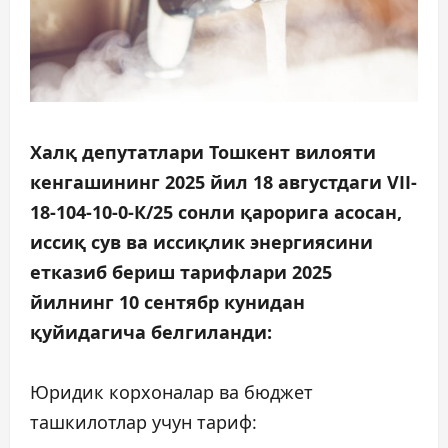
Халқ депутатлари Тошкент вилояти
кенгашининг 2025 йил 18 августдаги VII-
18-104-10-0-К/25 сонли қарорига асосан,
иссиқ сув ва иссиқлик энергиясини
етказиб бериш тарифлари 2025
йилнинг 10 сентябр кунидан
қуйидагича белгиланди:
Юридик корхоналар ва бюджет
ташкилотлар учун тариф: