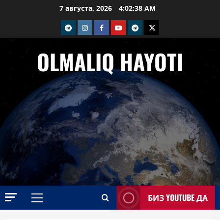
Перейти
7 августа, 2026
4:02:39 AM
к
telegram
Instagram
Facebook
Youtube
telegram+
Twitter
содержимому
OLMALIQ HAYOTI
БИЗ YOUTUBE ДА
Основное
меню