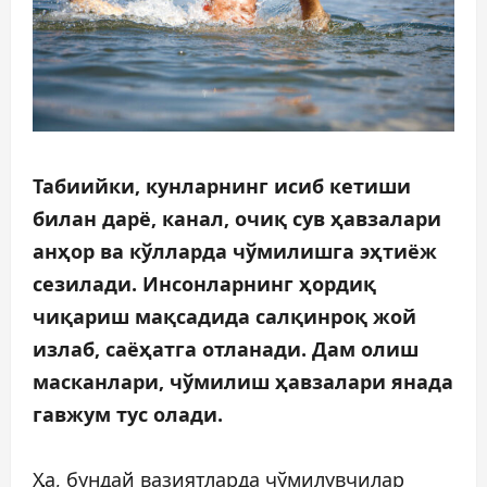
Табиийки, кунларнинг исиб кетиши
билан дарё, канал, очиқ сув ҳавзалари
анҳор ва кўлларда чўмилишга эҳтиёж
сезилади. Инсонларнинг ҳордиқ
чиқариш мақсадида салқинроқ жой
излаб, саёҳатга отланади. Дам олиш
масканлари, чўмилиш ҳавзалари янада
гавжум тус олади.
Ҳа, бундай вазиятларда чўмилувчилар