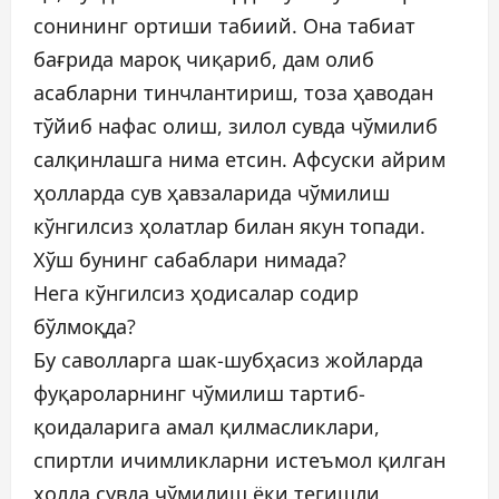
сонининг ортиши табиий. Она табиат
бағрида мароқ чиқариб, дам олиб
асабларни тинчлантириш, тоза ҳаводан
тўйиб нафас олиш, зилол сувда чўмилиб
салқинлашга нима етсин. Афсуски айрим
ҳолларда сув ҳавзаларида чўмилиш
кўнгилсиз ҳолатлар билан якун топади.
Хўш бунинг сабаблари нимада?
Нега кўнгилсиз ҳодисалар содир
бўлмоқда?
Бу саволларга шак-шубҳасиз жойларда
фуқароларнинг чўмилиш тартиб-
қоидаларига амал қилмасликлари,
спиртли ичимликларни истеъмол қилган
ҳолда сувда чўмилиш ёки тегишли