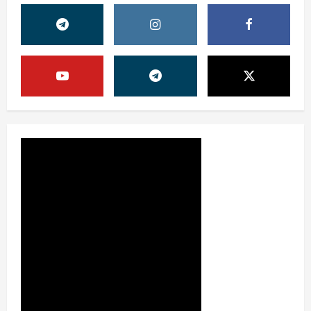
Жамият
ОЛМАЛИҚ ШАҲАР САЙЛОВ
КОМИССИЯСИНИНГ ҚАРОРИ
7 августа, 2026
0
2
Жамият
“ДОЛЗАРБ 40 КУНЛИК”:
ЎЗГАРИШ ВАҚТИ КЕЛДИ
7 августа, 2026
0
3
Суд амалиётидан
МИНГЛАБ МУРОЖААТЛАР,
ЮЗЛАБ МОНИТОРИНГЛАР ВА
НАТИЖА
4
7 августа, 2026
0
Жиноят ва жазо
ИНТЕРНЕТ ҲУЖУМИДАН
ЎЗИНГИЗНИ ҲИМОЯЛАЙ