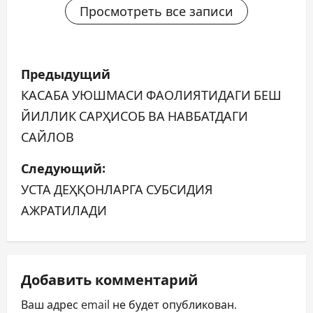
Просмотреть все записи
Н
Предыдущий
а
КАСАБА УЮШМАСИ ФАОЛИЯТИДАГИ БЕШ
ЙИЛЛИК САРҲИСОБ ВА НАВБАТДАГИ
в
САЙЛОВ
и
Следующий:
г
УСТА ДЕҲҚОНЛАРГА СУБСИДИЯ
а
АЖРАТИЛАДИ
ц
и
Добавить комментарий
я
Ваш адрес email не будет опубликован.