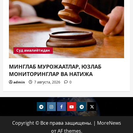
Суд амалиётидан
МИНГЛАБ МУРОЖААТЛАР, ЮЗЛАБ
МОНИТОРИНГЛАР ВА НАТИЖА
admin
7 августа, 2026
0
telegram
Instagram
Facebook
Youtube
telegram+
Twitter
Copyright © Все права защищены.
|
MoreNews
от AF themes.