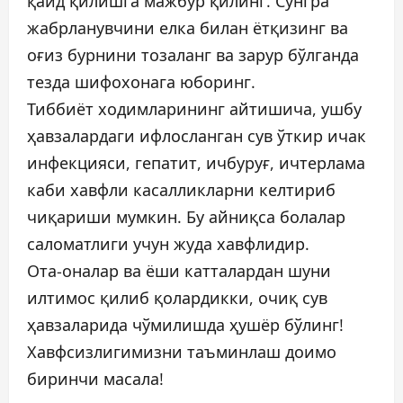
қайд қилишга мажбур қилинг. Сўнгра
жабрланувчини елка билан ётқизинг ва
оғиз бурнини тозаланг ва зарур бўлганда
тезда шифохонага юборинг.
Тиббиёт ходимларининг айтишича, ушбу
ҳавзалардаги ифлосланган сув ўткир ичак
инфекцияси, гепатит, ичбуруғ, ичтерлама
каби хавфли касалликларни келтириб
чиқариши мумкин. Бу айниқса болалар
саломатлиги учун жуда хавфлидир.
Ота-оналар ва ёши катталардан шуни
илтимос қилиб қолардикки, очиқ сув
ҳавзаларида чўмилишда ҳушёр бўлинг!
Хавфсизлигимизни таъминлаш доимо
биринчи масала!