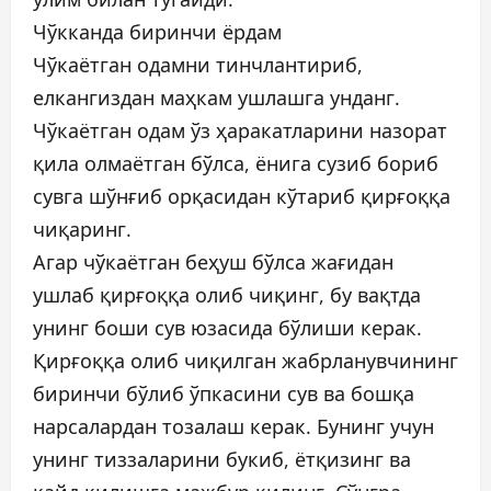
Чўкканда биринчи ёрдам
Чўкаётган одамни тинчлантириб,
елкангиздан маҳкам ушлашга унданг.
Чўкаётган одам ўз ҳаракатларини назорат
қила олмаётган бўлса, ёнига сузиб бориб
сувга шўнғиб орқасидан кўтариб қирғоққа
чиқаринг.
Агар чўкаётган беҳуш бўлса жағидан
ушлаб қирғоққа олиб чиқинг, бу вақтда
унинг боши сув юзасида бўлиши керак.
Қирғоққа олиб чиқилган жабрланувчининг
биринчи бўлиб ўпкасини сув ва бошқа
нарсалардан тозалаш керак. Бунинг учун
унинг тиззаларини букиб, ётқизинг ва