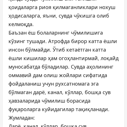
қоидаларга риоя қилмаганликлари нохуш
ҳодисаларга, яъни, сувда чўкишга олиб
келмоқда.
Баъзан ёш болаларнинг чўмилишига
кўзинг тушади. Атрофда бирор катта ёшли
инсон бўлмайди. Ўтиб кетаётган катта
ёшли кишилар ҳам огоҳлантирмай, лоқайд
муносабатда бўладилар. Сувда аҳолининг
оммавий дам олиш жойлари сифатида
фойдаланиш учун рухсатномага эга
бўлмаган дарё, канал, кўллар, бошқа сув
ҳавзаларида чўмилиш борасида
фуқароларга куйидагилар тақиқланади.
Жумладан:
Дарё, канал, кўллар, бошқа сув