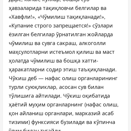
ҳавзаларида тақиқловчи белгилар ва
«Хавфли!», «Чўмилиш тақиқланади!»,
«Купание строго запрещается!» сўзлари
ёзилган белгилар ўрнатилган жойларда
чўмилиш ва сувга сакраш, алкоголли
маҳсулотларни истеъмол қилиш ва маст
ҳолатда чўмилиш ва бошқа хатти-
ҳаракатларни содир этиш таъқиқланади.
Чўкиш деб — нафас олиш органларининг
турли суюқликлар, асосан сув билан
тўлишига айтилади. Чўкиш оқибатида
ҳаётий муҳим органларнинг (нафас олиш,
қон айланиш органлари, марказий асаб
тизими) функсияси бузилади ва кўпинча
ўлим билан тугайди.