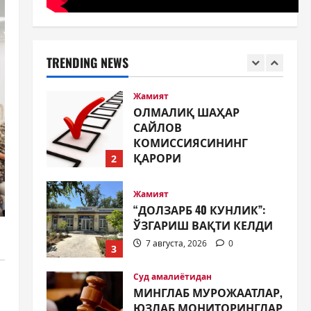
Жамият
ОЛМАЛИҚ ШАҲАР
САЙЛОВ
КОМИССИЯСИНИНГ
TRENDING NEWS
ҚАРОРИ
2
7 августа, 2026
0
Жамият
“ДОЛЗАРБ 40 КУНЛИК”:
ЎЗГАРИШ ВАҚТИ КЕЛДИ
7 августа, 2026
0
3
Суд амалиётидан
МИНГЛАБ МУРОЖААТЛАР,
ЮЗЛАБ МОНИТОРИНГЛАР
ВА НАТИЖА
4
7 августа, 2026
0
Жиноят ва жазо
ИНТЕРНЕТ ҲУЖУМИДАН
ЎЗИНГИЗНИ ҲИМОЯЛАЙ