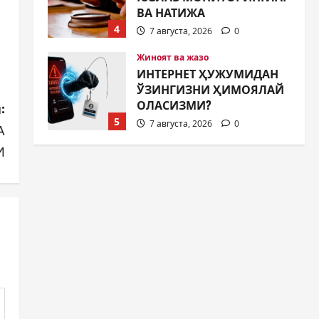
ОЛАСИЗМИ?
5
7 августа, 2026
0
Жамият
МУСТАҚИЛЛИК ШУКУҲИ
МАҲАЛЛАЛАРДА
:
7 августа, 2026
0
1
А
И
Жамият
ОЛМАЛИҚ ШАҲАР
САЙЛОВ
КОМИССИЯСИНИНГ
ҚАРОРИ
2
7 августа, 2026
0
Жамият
“ДОЛЗАРБ 40 КУНЛИК”:
ЎЗГАРИШ ВАҚТИ КЕЛДИ
7 августа, 2026
0
3