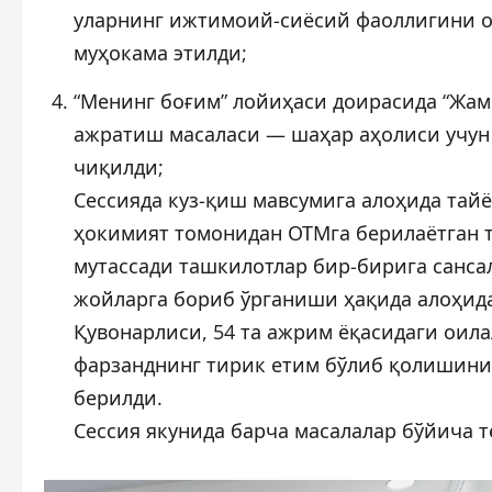
уларнинг ижтимоий-сиёсий фаоллигини 
муҳокама этилди;
“Менинг боғим” лойиҳаси доирасида “Жам
ажратиш масаласи — шаҳар аҳолиси учун
чиқилди;
Сессияда куз-қиш мавсумига алоҳида тай
ҳокимият томонидан ОТМга берилаётган 
мутассади ташкилотлар бир-бирига санс
жойларга бориб ўрганиши ҳақида алоҳида
Қувонарлиси, 54 та ажрим ёқасидаги оила
фарзанднинг тирик етим бўлиб қолишини
берилди.
Сессия якунида барча масалалар бўйича 