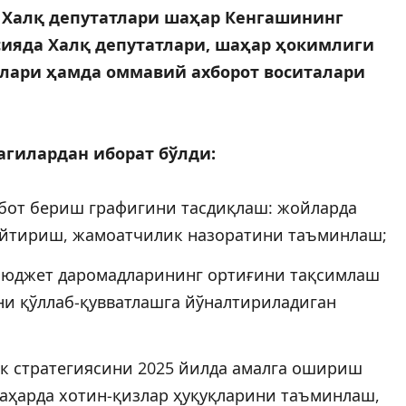
қ Халқ депутатлари шаҳар Кенгашининг
ссияда Халқ депутатлари, шаҳар ҳокимлиги
лари ҳамда оммавий ахборот воситалари
агилардан иборат бўлди:
обот бериш графигини тасдиқлаш: жойларда
айтириш, жамоатчилик назоратини таъминлаш;
 бюджет даромадларининг ортиғини тақсимлаш
ни қўллаб-қувватлашга йўналтириладиган
ик стратегиясини 2025 йилда амалга ошириш
аҳарда хотин-қизлар ҳуқуқларини таъминлаш,