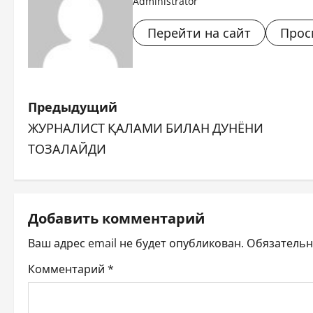
Administrator
Перейти на сайт
Прос
Н
Предыдущий
ЖУРНАЛИСТ ҚАЛАМИ БИЛАН ДУНЁНИ
а
ТОЗАЛАЙДИ
в
и
Добавить комментарий
г
Ваш адрес email не будет опубликован.
Обязатель
а
Комментарий
*
ц