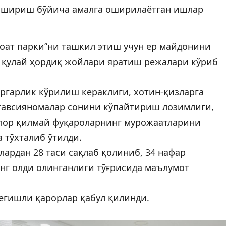
ошириш бўйича амалга оширилаётган ишлар
оат парки”ни ташкил этиш учун ер майдонини
 қулай ҳордиқ жойлари яратиш режалари кўриб
ёргарлик кўрилиш кераклиги, хотин-қизларга
тавсияномалар сонини кўпайтириш лозимлиги,
алор қилмай фуқароларнинг мурожаатларини
 тўхталиб ўтилди.
лардан 28 таси сақлаб қолиниб, 34 нафар
нг олди олинганлиги тўғрисида маълумот
тегишли қарорлар қабул қилинди.