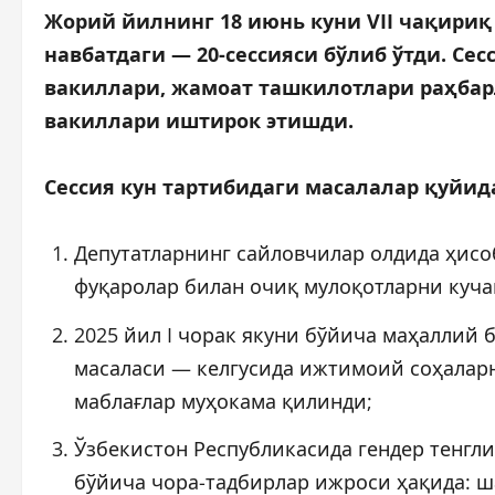
Жорий йилнинг 18 июнь куни VII чақири
навбатдаги — 20-сессияси бўлиб ўтди. Се
вакиллари, жамоат ташкилотлари раҳбар
вакиллари иштирок этишди.
Сессия кун тартибидаги масалалар қуйид
Депутатларнинг сайловчилар олдида ҳис
фуқаролар билан очиқ мулоқотларни куч
2025 йил I чорак якуни бўйича маҳаллий
масаласи — келгусида ижтимоий соҳалар
маблағлар муҳокама қилинди;
Ўзбекистон Республикасида гендер тенгл
бўйича чора-тадбирлар ижроси ҳақида: ш