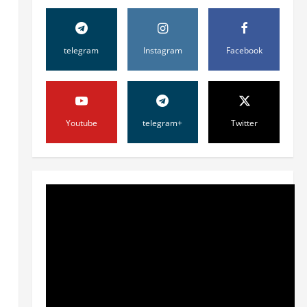
telegram
Instagram
Facebook
Youtube
telegram+
Twitter
Жамият
ОЛМАЛИҚ ШАҲАР
САЙЛОВ
КОМИССИЯСИНИНГ
ҚАРОРИ
2
7 августа, 2026
0
Жамият
“ДОЛЗАРБ 40 КУНЛИК”:
ЎЗГАРИШ ВАҚТИ КЕЛДИ