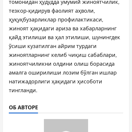
томонидан ҳудудда умумий жиноятчилик,
тезкор-қидирув фаолият аҳволи,
ҳуқуқбузарликлар профилактикаси,
жиноят ҳақидаги ариза ва хабарларнинг
қайд этилиши ва ҳал этилиши, шунингдек
ўсиши кузатилган айрим турдаги
жиноятларнинг келиб чиқиш сабаблари,
жиноятчиликни олдини олиш борасида
амалга оширилиши лозим бўлган ишлар
натижадорлиги ҳақидаги ҳисоботи
тингланди.
ОБ АВТОРЕ