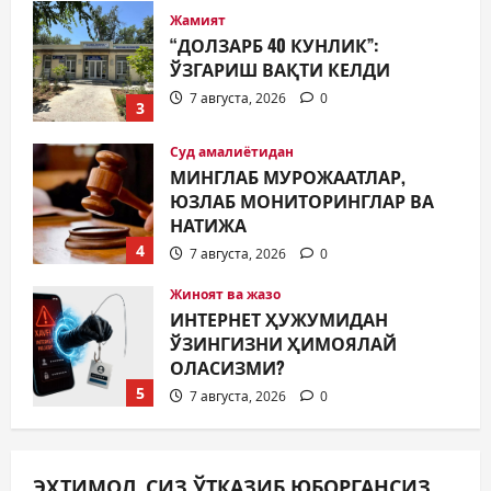
Суд амалиётидан
МИНГЛАБ МУРОЖААТЛАР,
ЮЗЛАБ МОНИТОРИНГЛАР ВА
НАТИЖА
4
7 августа, 2026
0
Жиноят ва жазо
ИНТЕРНЕТ ҲУЖУМИДАН
ЎЗИНГИЗНИ ҲИМОЯЛАЙ
ОЛАСИЗМИ?
5
7 августа, 2026
0
Жамият
МУСТАҚИЛЛИК ШУКУҲИ
МАҲАЛЛАЛАРДА
7 августа, 2026
0
1
Жамият
ОЛМАЛИҚ ШАҲАР САЙЛОВ
ЭҲТИМОЛ, СИЗ ЎТКАЗИБ ЮБОРГАНСИЗ