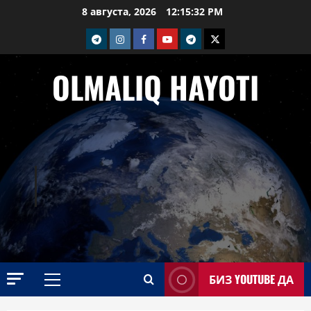
Перейти
8 августа, 2026
12:15:33 PM
к
telegram
Instagram
Facebook
Youtube
telegram+
Twitter
содержимому
OLMALIQ HAYOTI
БИЗ YOUTUBE ДА
Основное
меню