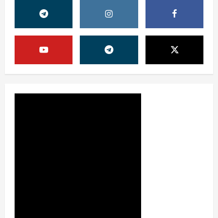
Жамият
ОЛМАЛИҚ ШАҲАР САЙЛОВ
КОМИССИЯСИНИНГ ҚАРОРИ
7 августа, 2026
0
2
Жамият
“ДОЛЗАРБ 40 КУНЛИК”:
ЎЗГАРИШ ВАҚТИ КЕЛДИ
7 августа, 2026
0
3
Суд амалиётидан
МИНГЛАБ МУРОЖААТЛАР,
ЮЗЛАБ МОНИТОРИНГЛАР ВА
НАТИЖА
4
7 августа, 2026
0
Жиноят ва жазо
ИНТЕРНЕТ ҲУЖУМИДАН
ЎЗИНГИЗНИ ҲИМОЯЛАЙ