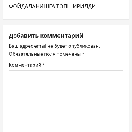
и
ФОЙДАЛАНИШГА ТОПШИРИЛДИ
г
а
ц
Добавить комментарий
Ваш адрес email не будет опубликован.
и
Обязательные поля помечены
*
я
Комментарий
*
п
о
з
а
п