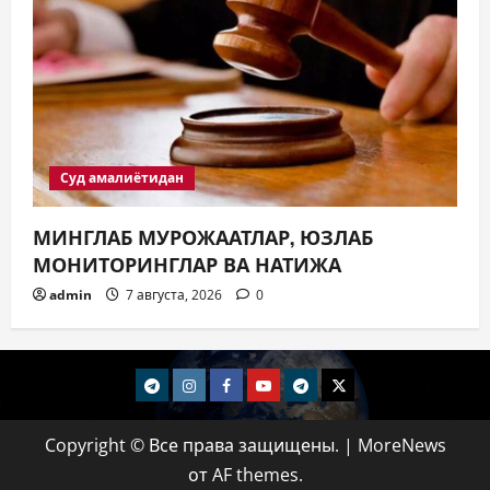
Суд амалиётидан
МИНГЛАБ МУРОЖААТЛАР, ЮЗЛАБ
МОНИТОРИНГЛАР ВА НАТИЖА
admin
7 августа, 2026
0
telegram
Instagram
Facebook
Youtube
telegram+
Twitter
Copyright © Все права защищены.
|
MoreNews
от AF themes.