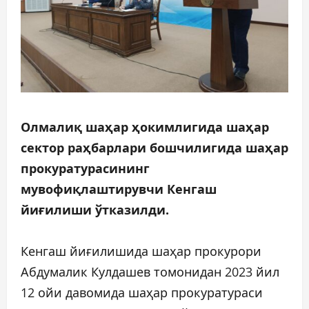
Олмалиқ шаҳар ҳокимлигида шаҳар
сектор раҳбарлари бошчилигида шаҳар
прокуратурасининг
мувофиқлаштирувчи Кенгаш
йиғилиши ўтказилди.
Кенгаш йиғилишида шаҳар прокурори
Абдумалик Кулдашев томонидан 2023 йил
12 ойи давомида шаҳар прокуратураси