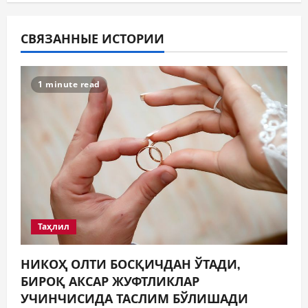
СВЯЗАННЫЕ ИСТОРИИ
1 minute read
Таҳлил
НИКОҲ ОЛТИ БОСҚИЧДАН ЎТАДИ,
БИРОҚ АКСАР ЖУФТЛИКЛАР
УЧИНЧИСИДА ТАСЛИМ БЎЛИШАДИ