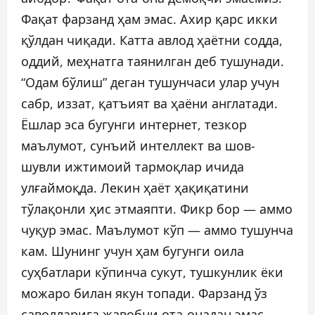
Фақат фарзанд ҳам эмас. Ахир қарс икки
қўлдан чиқади. Катта авлод ҳаётни содда,
оддий, меҳнатга таянилган деб тушунади.
“Одам бўлиш” деган тушунчаси улар учун
сабр, иззат, қатъият ва ҳаёни англатади.
Ёшлар эса бугунги интернет, тезкор
маълумот, сунъий интеллект ва шов-
шувли ижтимоий тармоқлар ичида
улғаймоқда. Лекин ҳаёт ҳақиқатини
тўлақонли ҳис этмаяпти. Фикр бор — аммо
чуқур эмас. Маълумот кўп — аммо тушунча
кам. Шунинг учун ҳам бугунги оила
суҳбатлари кўпинча сукут, тушкунлик ёки
можаро билан якун топади. Фарзанд ўз
саволларига жавобни ота-онадан эмас,