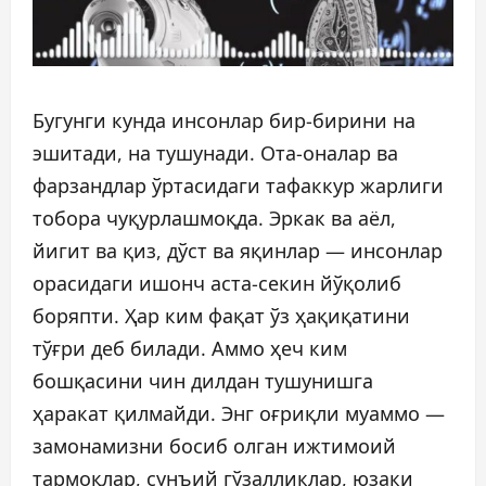
Бугунги кунда инсонлар бир-бирини на
эшитади, на тушунади. Ота-оналар ва
фарзандлар ўртасидаги тафаккур жарлиги
тобора чуқурлашмоқда. Эркак ва аёл,
йигит ва қиз, дўст ва яқинлар — инсонлар
орасидаги ишонч аста-секин йўқолиб
боряпти. Ҳар ким фақат ўз ҳақиқатини
тўғри деб билади. Аммо ҳеч ким
бошқасини чин дилдан тушунишга
ҳаракат қилмайди. Энг оғриқли муаммо —
замонамизни босиб олган ижтимоий
тармоқлар, сунъий гўзалликлар, юзаки