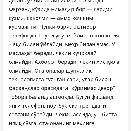
деган сўз билан айтилмай қолмоқда.
Фарзанд кўзида нимадир бор — дардми,
сўзми, саволми — аммо ҳеч ким
кўрмаяпти. Чунки барча эътибор
телефонда. Шуни унутмайлик: технология
– ақл билан ўйлайди, меҳр билан эмас. У
маслаҳат беради, лекин қучоқлай
олмайди. Ахборот беради, лекин ҳис қила
олмайди. Ота-оналар шунчалик
технологияга суянган сари, улар билан
фарзандлар орасидаги “кўринмас девор”
тобора баландлашмоқда. Бугун фарзанд
янги телефон, ноутбук ёки тренддаги
совғани сўрайди. Лекин аслида, у – битта
илиқ сўзга, ота-онанинг меҳрига,