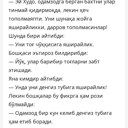
— Эй Худо, одамзодга берган бахтни улар
тинмай қидирмоқда, лекин ҳеч
тополмаяпти. Уни шунақа жойга
яширайликки, дарров тополмасинлар!
Шунда бири айтибди:
— Уни тоғ чўққисига яширайлик.
Бошқаси эътироз билдирибди:
— Йўқ, улар барибир тоғларни забт
этишади.
Яна кимдир айтибди:
— Унда уни денгиз тубига яширайлик!
Лекин бошқалар бу фикрга ҳам рози
бўлмайди:
— Одамзод бир кун келиб денгиз тубига
ҳам етиб боради.