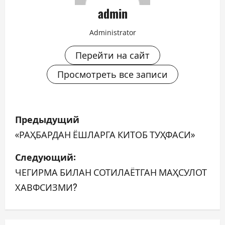
admin
Administrator
Перейти на сайт
Просмотреть все записи
Н
Предыдущий
а
«РАҲБАРДАН ЁШЛАРГА КИТОБ ТУҲФАСИ»
в
Следующий:
ЧЕГИРМА БИЛАН СОТИЛАЁТГАН МАҲСУЛОТ
и
ХАВФСИЗМИ?
г
а