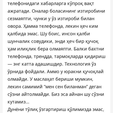
телефонидаги хабарларга кўпроқ вақт
ажратади. Оналар боласининг изтиробини
сезмаяпти, чунки у ўз изтироби билан
овора. Ҳамма телефонда, лекин ҳеч ким
қалбида эмас. Шу боис, инсон қалби
шунчалик совудики, энди ҳеч бир қучоқ
ҳам илиқлик бера олмаяпти. Балки бахтни
телефонда, трендда, тармоқларда қидириш
— энг катта адашишдир. Технология ўз
ўрнида фойдали. Аммо у юракни қучоқлай
олмайди. У маслаҳат бериши мумкин,
лекин самимий “мен сен биланман” деган
сўзни айтолмайди. Биз эса айнан шу сўзни
кутамиз…
Дунёни тўлиқ ўзгартириш қўлимизда эмас,