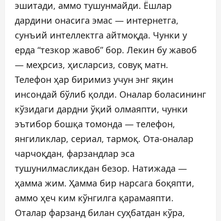
эшитади, аммо тушунмайди. Ёшлар
дардини онасига эмас — интернетга,
сунъий интеллектга айтмоқда. Чунки у
ерда “тезкор жавоб” бор. Лекин бу жавоб
— меҳрсиз, ҳисларсиз, совуқ матн.
Телефон ҳар биримиз учун энг яқин
инсондай бўлиб қолди. Оналар боласининг
кўзидаги дардни ўқий олмаяпти, чунки
эътибор бошқа томонда — телефон,
янгиликлар, сериал, тармоқ. Ота-оналар
чарчоқдан, фарзандлар эса
тушунилмасликдан безор. Натижада —
ҳамма жим. Ҳамма бир нарсага боқяпти,
аммо ҳеч ким кўнгилга қарамаяпти.
Оталар фарзанд билан суҳбатдан кўра,