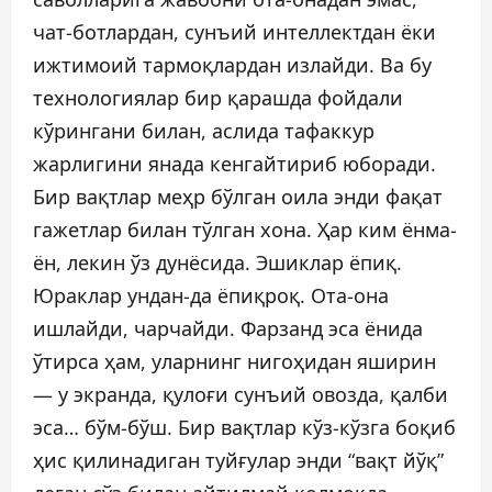
чат-ботлардан, сунъий интеллектдан ёки
ижтимоий тармоқлардан излайди. Ва бу
технологиялар бир қарашда фойдали
кўрингани билан, аслида тафаккур
жарлигини янада кенгайтириб юборади.
Бир вақтлар меҳр бўлган оила энди фақат
гажетлар билан тўлган хона. Ҳар ким ёнма-
ён, лекин ўз дунёсида. Эшиклар ёпиқ.
Юраклар ундан-да ёпиқроқ. Ота-она
ишлайди, чарчайди. Фарзанд эса ёнида
ўтирса ҳам, уларнинг нигоҳидан яширин
— у экранда, қулоғи сунъий овозда, қалби
эса… бўм-бўш. Бир вақтлар кўз-кўзга боқиб
ҳис қилинадиган туйғулар энди “вақт йўқ”