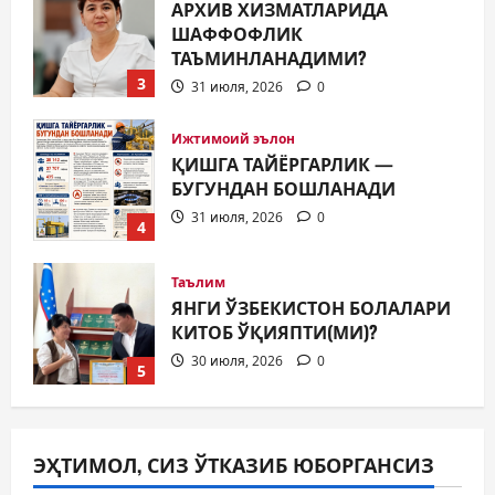
АРХИВ ХИЗМАТЛАРИДА
ШАФФОФЛИК
ТАЪМИНЛАНАДИМИ?
3
31 июля, 2026
0
Ижтимоий эълон
ҚИШГА ТАЙЁРГАРЛИК —
БУГУНДАН БОШЛАНАДИ
31 июля, 2026
0
4
Таълим
ЯНГИ ЎЗБЕКИСТОН БОЛАЛАРИ
КИТОБ ЎҚИЯПТИ(МИ)?
30 июля, 2026
0
5
Жамият
МИЛЛАТЛАР ДЎСТЛИГИ ЯНА
ЭҲТИМОЛ, СИЗ ЎТКАЗИБ ЮБОРГАНСИЗ
БИР БОР НАМОЁН БЎЛДИ