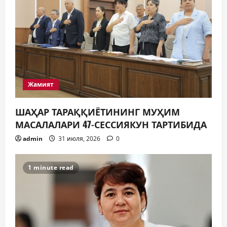
Таълим
ЯНГИ ЎЗБЕКИСТОН БОЛАЛАРИ
КИТОБ ЎҚИЯПТИ(МИ)?
30 июля, 2026
0
5
Жамият
ШАҲАР ТАРАҚҚИЁТИНИНГ МУҲИМ
МАСАЛАЛАРИ 47-СЕССИЯКУН ТАРТИБИДА
admin
31 июля, 2026
0
1 minute read