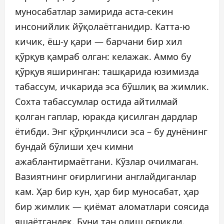
муносабатлар замирида аста-секин
инсонийлик йўқолаётганидир. Катта-ю
кичик, ёш-у қари — барчани бир хил
қўрқув қамраб олган: келажак. Аммо бу
қўрқув яширинган: ташқарида юзимизда
табассум, ичкарида эса бўшлиқ ва жимлик.
Сохта табассумлар остида айтилмай
қолган гаплар, юракда қисилган дардлар
ётибди. Энг қўрқинчлиси эса – бу дунёнинг
бундай бўлиши ҳеч кимни
ажаблантирмаётгани. Кўзлар очилмаган.
Вазиятнинг оғирлигини англайдиганлар
кам. Ҳар бир кун, ҳар бир муносабат, ҳар
бир жимлик — қиёмат аломатлари соясида
яшаётгандек. Буни тан олиш оғриқли.