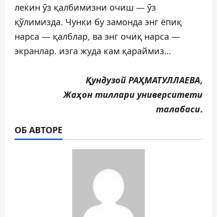
лекин ўз қалбимизни очиш — ўз
қўлимизда. Чунки бу замонда энг ёпиқ
нарса — қалблар, ва энг очиқ нарса —
экранлар. изга жуда кам қараймиз…
Қундузой РАҲМАТУЛЛАЕВА,
Жаҳон тиллари университети
талабаси.
ОБ АВТОРЕ