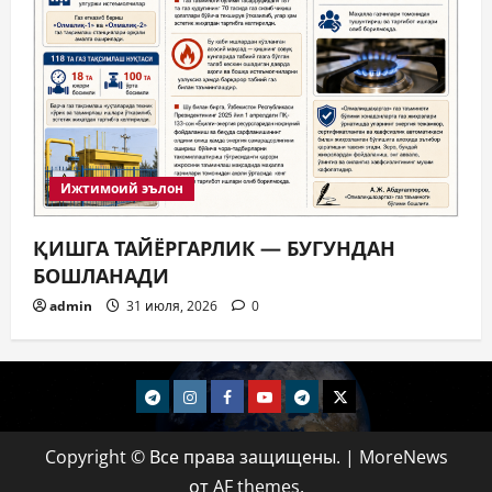
Ижтимоий эълон
ҚИШГА ТАЙЁРГАРЛИК — БУГУНДАН
БОШЛАНАДИ
admin
31 июля, 2026
0
telegram
Instagram
Facebook
Youtube
telegram+
Twitter
Copyright © Все права защищены.
|
MoreNews
от AF themes.