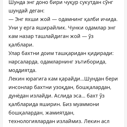
Шунда энг доно бири чуқур сукутдан сўнг
шундай деган:
— Энг яхши жой — одамнинг қалби ичида.
Уни у ерга яширайлик. Чунки одамлар энг
кам назар ташлайдиган жой — ўз
қалблари.
Улар бахтни доим ташқаридан қидиради:
нарсаларда, одамларнинг эътиборида,
моддиятда.
Лекин юрагига кам қарайди…Шундан бери
инсонлар бахтни узоқдан, бошқалардан,
дунёдан излайди. Аслида эса… бахт ўз
қалбларида яширин. Биз муаммони
бошқалардан, жамиятдан,
технологиялардан излаймиз. Лекин асл