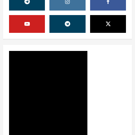
Жамият
ШАҲАР ТАРАҚҚИЁТИНИНГ
МУҲИМ МАСАЛАЛАРИ 47-
СЕССИЯКУН ТАРТИБИДА
2
31 июля, 2026
0
Жамият
АРХИВ ХИЗМАТЛАРИДА
ШАФФОФЛИК
ТАЪМИНЛАНАДИМИ?
3
31 июля, 2026
0
Ижтимоий эълон
ҚИШГА ТАЙЁРГАРЛИК —
БУГУНДАН БОШЛАНАДИ
31 июля, 2026
0