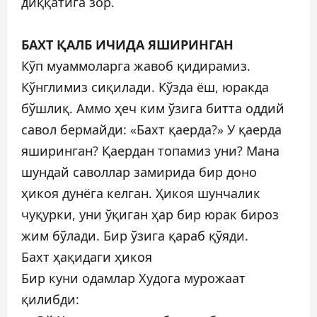
диққатига зор.
БАХТ ҚАЛБ ИЧИДА ЯШИРИНГАН
Кўп муаммоларга жавоб қидирамиз.
Кўнглимиз сиқилади. Кўзда ёш, юракда
бўшлиқ. Аммо ҳеч ким ўзига битта оддий
савол бермайди: «Бахт қаерда?» У қаерда
яширинган? Қаердан топамиз уни? Мана
шундай саволлар замирида бир доно
ҳикоя дунёга келган. Ҳикоя шунчалик
чуқурки, уни ўқиган ҳар бир юрак бироз
жим бўлади. Бир ўзига қараб қўяди.
Бахт ҳақидаги ҳикоя
Бир куни одамлар Худога мурожаат
қилибди: