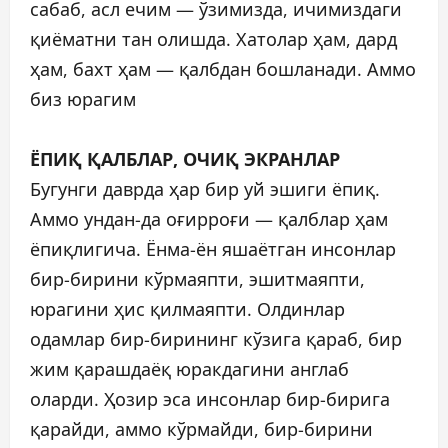
сабаб, асл ечим — ўзимизда, ичимиздаги
қиёматни тан олишда. Хатолар ҳам, дард
ҳам, бахт ҳам — қалбдан бошланади. Аммо
биз юрагим
ЁПИҚ ҚАЛБЛАР, ОЧИҚ ЭКРАНЛАР
Бугунги даврда ҳар бир уй эшиги ёпиқ.
Аммо ундан-да оғирроғи — қалблар ҳам
ёпиқлигича. Ёнма-ён яшаётган инсонлар
бир-бирини кўрмаяпти, эшитмаяпти,
юрагини ҳис қилмаяпти. Олдинлар
одамлар бир-бирининг кўзига қараб, бир
жим қарашдаёқ юракдагини англаб
оларди. Ҳозир эса инсонлар бир-бирига
қарайди, аммо кўрмайди, бир-бирини