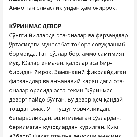
Аммо тан олмаслик ундан ҳам оғирроқ.
КЎРИНМАС ДЕВОР
Сўнгги йилларда ота-оналар ва фарзандлар
ўртасидаги муносабат тобора совуқлашиб
бормоқда. Гап-сўзлар бор, аммо самимият
йўқ. Юзлар ёнма-ён, қалблар эса бир-
биридан йироқ. Замонавий фикрлайдиган
фарзандлар ва анъанавий қарашдаги ота-
оналар орасида аста-секин “кўринмас
девор” пайдо бўлган. Бу девор ҳеч қандай
тошдан эмас. У – тушунмовчиликдан,
бепарволикдан, эшитилмаган сўзлардан,
берилмаган қучоқлардан қурилган. Ким
айбдор? Фақат ота-она демоқчи эмасмиз.