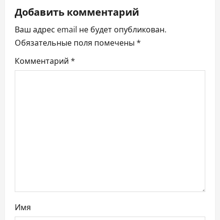
ц
Добавить комментарий
Ваш адрес email не будет опубликован.
и
Обязательные поля помечены
*
я
Комментарий
*
п
о
з
а
п
и
с
Имя