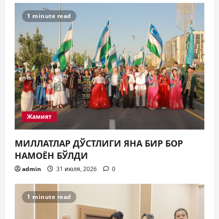
3
31 июля, 2026
0
1 minute read
Ижтимоий эълон
ҚИШГА ТАЙЁРГАРЛИК —
БУГУНДАН БОШЛАНАДИ
31 июля, 2026
0
4
Таълим
ЯНГИ ЎЗБЕКИСТОН БОЛАЛАРИ
КИТОБ ЎҚИЯПТИ(МИ)?
Жамият
30 июля, 2026
0
5
МИЛЛАТЛАР ДЎСТЛИГИ ЯНА БИР БОР
НАМОЁН БЎЛДИ
admin
31 июля, 2026
0
1 minute read