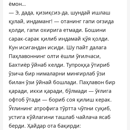
ёмон…
— Э, дада, қизиқсиз-да, шундай ишлаш
қулай, индаманг! — отанинг гапи оғзида
қолди, гапи охирига етмади. Бошини
сарак-сарак қилиб индамай қўя қолди.
Кун исигандан исиди. Шу пайт далага
Паҳлавоннинг олти ёшли ўғилчаси,
Бахтиёр ўйнаб келди. Тупроққа ўтириб
ўзича бир нималарни минғирлаб ўзи
билан ўзи ўйнай бошлади. Паҳлавон бир
қаради, икки қаради, бўлмади — ўғлига
офтоб ўтади — бориб соя қилиш керак.
Ўғлининг атрофига тўртта чўпни суқиб,
устига кўйлагини ташлаб чайлача ясаб
берди. Ҳайдар ота бақирди: