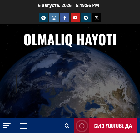
Перейти
6 августа, 2026
5:19:57 PM
к
telegram
Instagram
Facebook
Youtube
telegram+
Twitter
содержимому
OLMALIQ HAYOTI
БИЗ YOUTUBE ДА
Основное
меню