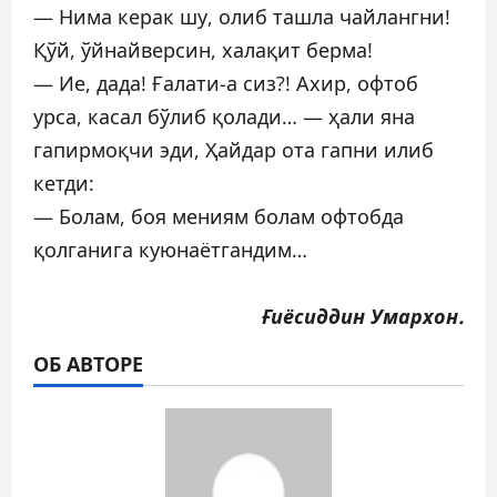
— Нима керак шу, олиб ташла чайлангни!
Қўй, ўйнайверсин, халақит берма!
— Ие, дада! Ғалати-а сиз?! Ахир, офтоб
урса, касал бўлиб қолади… — ҳали яна
гапирмоқчи эди, Ҳайдар ота гапни илиб
кетди:
— Болам, боя мениям болам офтобда
қолганига куюнаётгандим…
Ғиёсиддин Умархон.
ОБ АВТОРЕ