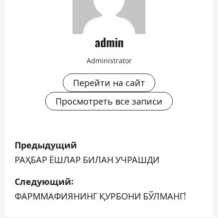
admin
Administrator
Перейти на сайт
Просмотреть все записи
Н
Предыдущий
а
РАҲБАР ЁШЛАР БИЛАН УЧРАШДИ
в
Следующий:
ФАРММАФИЯНИНГ ҚУРБОНИ БЎЛМАНГ!
и