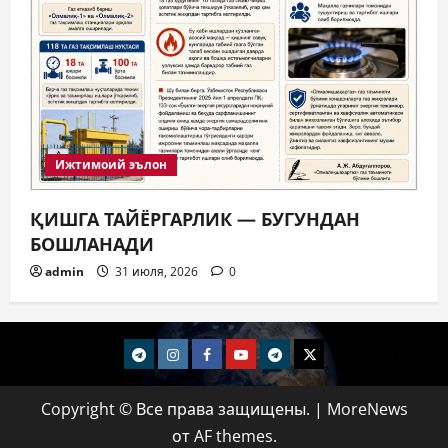
Ижтимоий эълон
ҚИШГА ТАЙЁРГАРЛИК — БУГУНДАН
БОШЛАНАДИ
admin
31 июля, 2026
0
telegram
Instagram
Facebook
Youtube
telegram+
Twitter
Copyright © Все права защищены.
|
MoreNews
от AF themes.