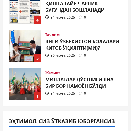
ЯНГИ ЎЗБЕКИСТОН БОЛАЛАРИ
КИТОБ ЎҚИЯПТИ(МИ)?
30 июля, 2026
0
5
Жамият
МИЛЛАТЛАР ДЎСТЛИГИ ЯНА
БИР БОР НАМОЁН БЎЛДИ
31 июля, 2026
0
1
Жамият
ШАҲАР ТАРАҚҚИЁТИНИНГ
МУҲИМ МАСАЛАЛАРИ 47-
СЕССИЯКУН ТАРТИБИДА
2
31 июля, 2026
0
Жамият
АРХИВ ХИЗМАТЛАРИДА
ЭҲТИМОЛ, СИЗ ЎТКАЗИБ ЮБОРГАНСИЗ
ШАФФОФЛИК
ТАЪМИНЛАНАДИМИ?