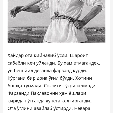
Ҳайдар ота қийналиб ўсди. Шароит
сабабли кеч уйланди. Бу ҳам етмагандек,
ўн беш йил деганда фарзанд кўрди.
Кўргани бир дона ўғил бўлди. Хотини
бошқа туғмади. Соғлиғи тўғри келмади.
Фарзанди Паҳлавонни ҳам ёшлари
қирқдан ўтганда дунёга келтирганди…
Ота ўғлини авайлаб ўстирди. Невара