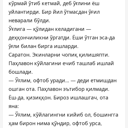
кўрмай ўтиб кетмай, деб ўғлини ёш
уйлантирди. Бир йил ўтмасдан ўғил
неварали бўлди.
Ўғлига — қўлидан келадигани —
деҳқончиликни ўргатди. Ёши ўтган эса-да
ўғли билан бирга ишларди.
Саратон. Экинларни чопиқ қилишяпти.
Паҳлавон кўйлагини ечиб ташлаб ишлай
бошлади.
— Ўғлим, офтоб уради… — деди етмишдан
ошган ота. Паҳлавон эътибор қилмади.
Ёш-да, қизиққон. Бироз ишлашгач, ота
яна:
— Ўғлим, кўйлагингни кийиб ол, бошингга
ҳам бирон нима қўндир, офтоб урса,