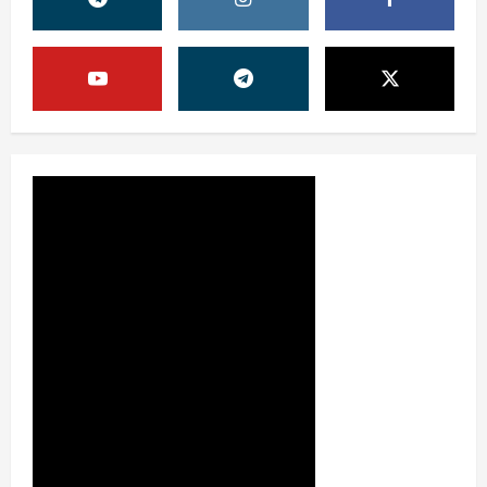
ШАФФОФЛИК
ТАЪМИНЛАНАДИМИ?
3
31 июля, 2026
0
Ижтимоий эълон
ҚИШГА ТАЙЁРГАРЛИК —
БУГУНДАН БОШЛАНАДИ
31 июля, 2026
0
4
Таълим
ЯНГИ ЎЗБЕКИСТОН БОЛАЛАРИ
КИТОБ ЎҚИЯПТИ(МИ)?
30 июля, 2026
0
5
Жамият
МИЛЛАТЛАР ДЎСТЛИГИ ЯНА
БИР БОР НАМОЁН БЎЛДИ
31 июля, 2026
0
1