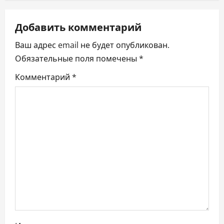
г
а
Добавить комментарий
ц
Ваш адрес email не будет опубликован.
Обязательные поля помечены
*
и
Комментарий
*
я
п
о
з
а
п
и