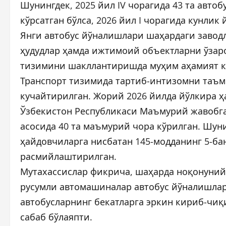
Шунингдек, 2025 йил IV чорагида 43 та автоб
кўрсатган бўлса, 2026 йил I чорагида кунлик 
Янги автобус йўналишлари шаҳардаги завод
ҳудудлар ҳамда ижтимоий объектларни ўзаро 
тизимини шакллантиришда муҳим аҳамият ка
Транспорт тизимида тартиб-интизомни таъ
кучайтирилган. Жорий 2026 йилда йўлкира ҳ
Ўзбекистон Республикаси Маъмурий жавобга
асосида 40 та маъмурий чора кўрилган. Шун
ҳайдовчиларга нисбатан 145-модданинг 5-ба
расмийлаштирилган.
Мутахассислар фикрича, шаҳарда ноқонуний
русумли автомашиналар автобус йўналишлари
автобусларнинг бекатларга эркин кириб-чиқ
сабаб бўлаяпти.