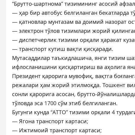
“Брутто-шартнома” тизимининг асосий афза
— ҳар бир автобус белгиланган бекатларда т
— қатновлар мунтазам ва доимий назорат ос
— электрон тўлов тизимлари жорий қилинга
— диспетчерлик тизими орқали ҳаракат куза
— транспорт кутиш вақти қисқаради.
Мутасаддилар таъкидлашича, янги тизим ша
ифлосланишини қисқартириш ва аҳолига яна
Президент қарорига мувофиқ, вақтга боғланг
режалари ҳам жорий этилмоқда. Тошкент вил
сонли қарорига асосан, брутто-йўналишларда
тўловда эса 1700 сўм этиб белгиланган.
Бугунги кунда “ATTO” тизими орқали 4 турда
— Ягона транспорт картаси;
— Ижтимоий транспорт картаси;