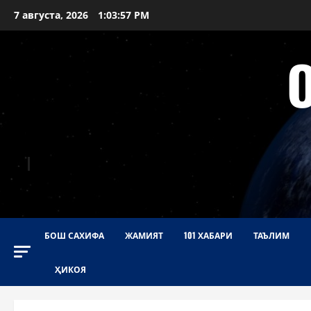
Перейти
7 августа, 2026
1:03:58 PM
к
содержимому
БОШ САХИФА
ЖАМИЯТ
101 ХАБАРИ
ТАЪЛИМ
ҲИКОЯ