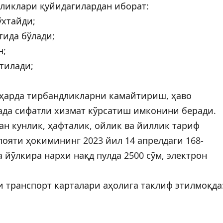
лликлари қуйидагилардан иборат:
ўхтайди;
тида бўлади;
н;
тилади;
ҳарда тирбандликларни камайтириш, ҳаво
да сифатли хизмат кўрсатиш имконини беради.
ан кунлик, ҳафталик, ойлик ва йиллик тариф
ояти ҳокимининг 2023 йил 14 апрелдаги 168-
 йўлкира нархи нақд пулда 2500 сўм, электрон
ги транспорт карталари аҳолига таклиф этилмоқда