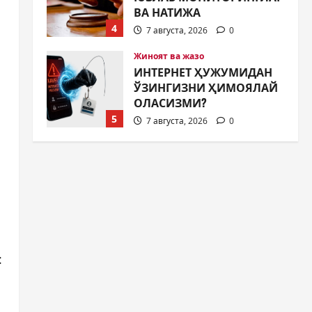
ОЛАСИЗМИ?
5
7 августа, 2026
0
Жамият
МУСТАҚИЛЛИК ШУКУҲИ
МАҲАЛЛАЛАРДА
7 августа, 2026
0
1
Жамият
ОЛМАЛИҚ ШАҲАР
САЙЛОВ
КОМИССИЯСИНИНГ
ҚАРОРИ
2
7 августа, 2026
0
Жамият
:
“ДОЛЗАРБ 40 КУНЛИК”:
ЎЗГАРИШ ВАҚТИ КЕЛДИ
7 августа, 2026
0
3