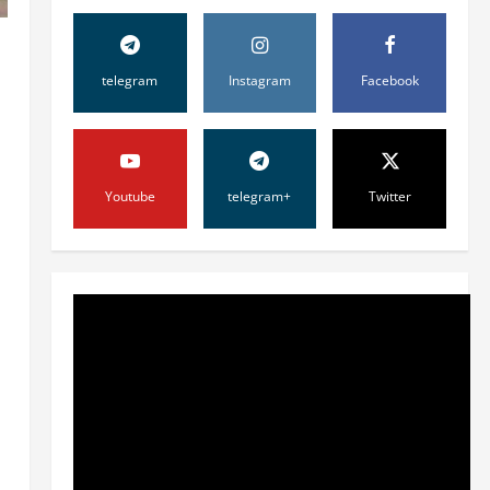
telegram
Instagram
Facebook
Youtube
telegram+
Twitter
Жамият
ОЛМАЛИҚ ШАҲАР
САЙЛОВ
КОМИССИЯСИНИНГ
ҚАРОРИ
2
7 августа, 2026
0
Жамият
“ДОЛЗАРБ 40 КУНЛИК”:
ЎЗГАРИШ ВАҚТИ КЕЛДИ