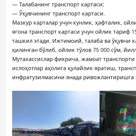
— Талабанинг транспорт картаси;
— Ўқувчининг транспорт картаси.
Мазкур карталар учун кунлик, ҳафталик, ойл
ягона транспорт картаси учун ойлик тариф 15
ташкил этади. Ижтимоий, талаба ва ўқувчи 
қилинган бўлиб, ойлик тўлов 75 000 сўм, йил
Мутахассислар фикрича, жамоат транспорти
ислоҳотлар аҳолига қулайлик яратиш, тран
инфратузилмасини янада ривожлантиришга 