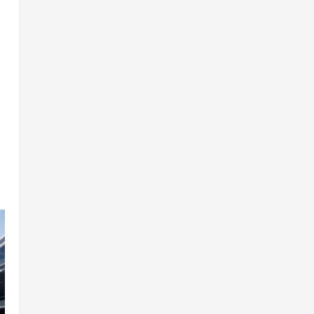
Суд амалиётидан
МИНГЛАБ МУРОЖААТЛАР,
ЮЗЛАБ МОНИТОРИНГЛАР
ВА НАТИЖА
4
7 августа, 2026
0
Жиноят ва жазо
ИНТЕРНЕТ ҲУЖУМИДАН
ЎЗИНГИЗНИ ҲИМОЯЛАЙ
ОЛАСИЗМИ?
5
7 августа, 2026
0