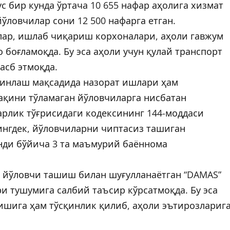
ус бир кунда ўртача 10 655 нафар аҳолига хизмат
йўловчилар сони 12 500 нафарга етган.
лар, ишлаб чиқариш корхоналари, аҳоли гавжум
боғламоқда. Бу эса аҳоли учун қулай транспорт
сб этмоқда.
минлаш мақсадида назорат ишлари ҳам
ақини тўламаган йўловчиларга нисбатан
рлик тўғрисидаги кодексининг 144-моддаси
ингдек, йўловчиларни чиптасиз ташиган
нди бўйича 3 та маъмурий баённома
 йўловчи ташиш билан шуғулланаётган “DAMAS”
 тушумига салбий таъсир кўрсатмоқда. Бу эса
ишига ҳам тўсқинлик қилиб, аҳоли эътирозлариг