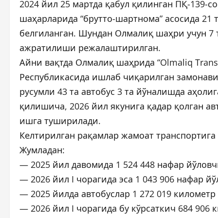
2024 йил 25 мартда қабул қилинган ПҚ-139-с
шаҳарларида “брутто-шартнома” асосида 21 
белгиланган. Шундан Олмалиқ шаҳри учун 7 
ажратилиши режалаштирилган.
Айни вақтда Олмалиқ шаҳрида “Olmaliq Tran
Республикасида ишлаб чиқарилган замонави
русумли 43 та автобус 3 та йўналишда аҳоли
қилишича, 2026 йил якунига қадар қолган ав
ишга туширилади.
Келтирилган рақамлар жамоат транспортига 
Жумладан:
— 2025 йил давомида 1 524 448 нафар йўловч
— 2026 йил I чорагида эса 1 043 906 нафар й
— 2025 йилда автобуслар 1 272 019 километр
— 2026 йил I чорагида бу кўрсаткич 684 906 