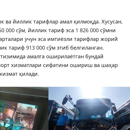
ик ва йиллик тарифлар амал қилмоқда. Хусусан,
0 000 сўм, йиллик тариф эса 1 826 000 сўмни
карталари учун эса имтиёзли тарифлар жорий
лик тариф 913 000 сўм этиб белгиланган.
 тизимида амалга оширилаётган бундай
спорт хизматлари сифатини ошириш ва шаҳар
хизмат қилади.