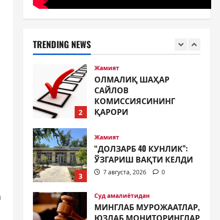
Жамият
ОЛМАЛИҚ ШАҲАР
САЙЛОВ
КОМИССИЯСИНИНГ
TRENDING NEWS
ҚАРОРИ
2
7 августа, 2026
0
Жамият
“ДОЛЗАРБ 40 КУНЛИК”:
ЎЗГАРИШ ВАҚТИ КЕЛДИ
7 августа, 2026
0
3
Суд амалиётидан
МИНГЛАБ МУРОЖААТЛАР,
ЮЗЛАБ МОНИТОРИНГЛАР
ВА НАТИЖА
4
7 августа, 2026
0
а
Жиноят ва жазо
ИНТЕРНЕТ ҲУЖУМИДАН
ЎЗИНГИЗНИ ҲИМОЯЛАЙ