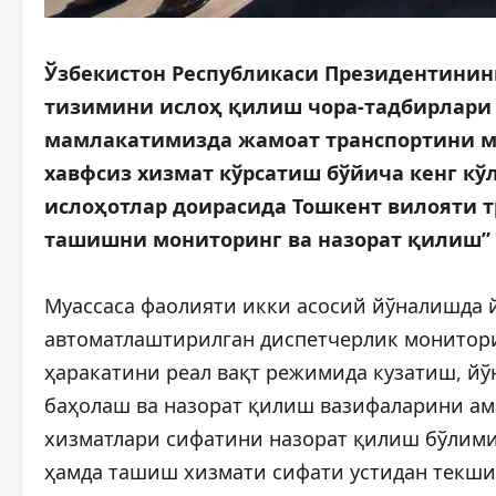
Ўзбекистон Республикаси Президентининг
тизимини ислоҳ қилиш чора-тадбирлари т
мамлакатимизда жамоат транспортини м
хавфсиз хизмат кўрсатиш бўйича кенг к
ислоҳотлар доирасида Тошкент вилояти 
ташишни мониторинг ва назорат қилиш” 
Муассаса фаолияти икки асосий йўналишда 
автоматлаштирилган диспетчерлик мониторин
ҳаракатини реал вақт режимида кузатиш, й
баҳолаш ва назорат қилиш вазифаларини ам
хизматлари сифатини назорат қилиш бўлими
ҳамда ташиш хизмати сифати устидан текши