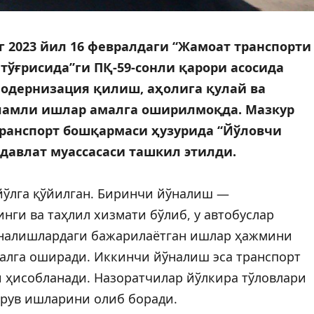
 2023 йил 16 февралдаги “Жамоат транспорти
ўғрисида”ги ПҚ-59-сонли қарори асосида
одернизация қилиш, аҳолига қулай ва
ўламли ишлар амалга оширилмоқда. Мазкур
транспорт бошқармаси ҳузурида “Йўловчи
давлат муассасаси ташкил этилди.
йўлга қўйилган. Биринчи йўналиш —
ги ва таҳлил хизмати бўлиб, у автобуслар
ўналишлардаги бажарилаётган ишлар ҳажмини
алга оширади. Иккинчи йўналиш эса транспорт
 ҳисобланади. Назоратчилар йўлкира тўловлари
рув ишларини олиб боради.