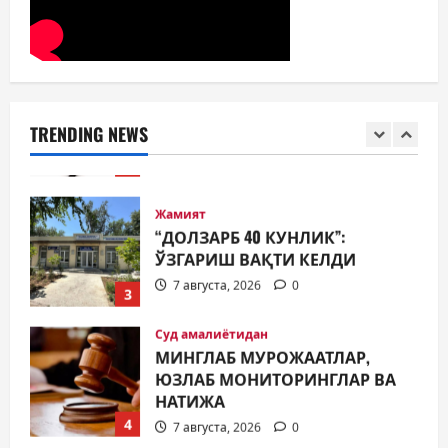
7 августа, 2026
0
1
Жамият
ОЛМАЛИҚ ШАҲАР САЙЛОВ
КОМИССИЯСИНИНГ ҚАРОРИ
TRENDING NEWS
7 августа, 2026
0
2
Жамият
“ДОЛЗАРБ 40 КУНЛИК”:
ЎЗГАРИШ ВАҚТИ КЕЛДИ
7 августа, 2026
0
3
Суд амалиётидан
МИНГЛАБ МУРОЖААТЛАР,
ЮЗЛАБ МОНИТОРИНГЛАР ВА
НАТИЖА
4
7 августа, 2026
0
Жиноят ва жазо