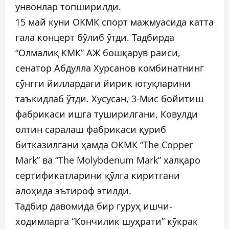
унвонлар топширилди.
15 май куни ОКМК спорт мажмуасида катта
гала концерт бўлиб ўтди. Тадбирда
“Олмалиқ КМК” АЖ бошқарув раиси,
сенатор Абдулла Хурсанов комбинатнинг
сўнгги йиллардаги йирик ютуқларини
таъкидлаб ўтди. Хусусан, 3-Мис бойитиш
фабрикаси ишга туширилгани, Ковулди
олтин саралаш фабрикаси қуриб
битказилгани ҳамда ОКМК “The Copper
Mark” ва “The Molybdenum Mark” халқаро
сертификатларини қўлга киритгани
алоҳида эътироф этилди.
Тадбир давомида бир гуруҳ ишчи-
ходимларга “Кончилик шуҳрати” кўкрак