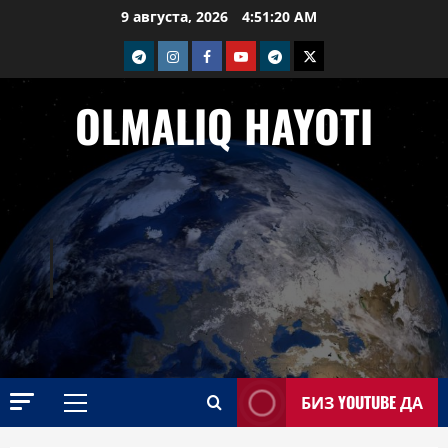
Перейти
9 августа, 2026
4:51:21 AM
к
telegram
Instagram
Facebook
Youtube
telegram+
Twitter
содержимому
OLMALIQ HAYOTI
БИЗ YOUTUBE ДА
Основное
меню