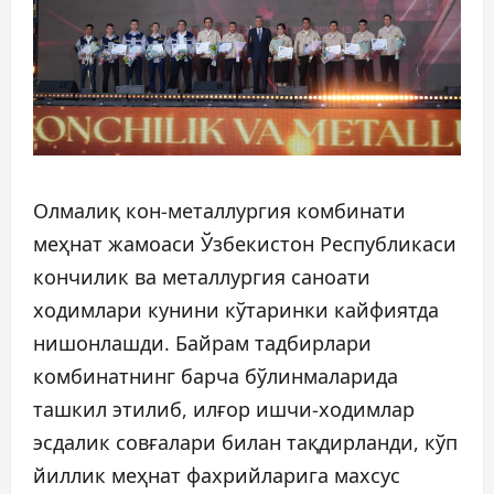
Олмалиқ кон-металлургия комбинати
меҳнат жамоаси Ўзбекистон Республикаси
кончилик ва металлургия саноати
ходимлари кунини кўтаринки кайфиятда
нишонлашди. Байрам тадбирлари
комбинатнинг барча бўлинмаларида
ташкил этилиб, илғор ишчи-ходимлар
эсдалик совғалари билан тақдирланди, кўп
йиллик меҳнат фахрийларига махсус