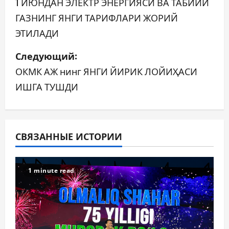
а
1 ИЮНДАН ЭЛЕКТР ЭНЕРГИЯСИ ВА ТАБИИЙ
ГАЗНИНГ ЯНГИ ТАРИФЛАРИ ЖОРИЙ
в
ЭТИЛАДИ
и
Следующий:
г
ОКМК АЖ нинг ЯНГИ ЙИРИК ЛОЙИҲАСИ
а
ИШГА ТУШДИ
ц
и
СВЯЗАННЫЕ ИСТОРИИ
я
п
1 minute read
о
з