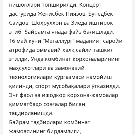
нишонлари топширилди. Концерт
дастурида Женисбек Пиязов, Бунёдбек
Саидов, Шоҳруххон ва Зиёда иштирок
этиб, байрамга янада файз бағишлади.
16 май куни “Металлург” маданият саройи
атрофида оммавий халқ сайли ташкил
этилди. Унда комбинат корхоналарининг
маҳсулотлари ва замонавий
технологиялари кўргазмаси намойиш
қилинди, спорт мусобақалари ўтказилди.
Энг фаол ва ижодкор корхона-жамоалар
қимматбаҳо совғалар билан
тақдирланишди.
Байрам тадбирлари комбинат
жамоасининг бирдамлиги,