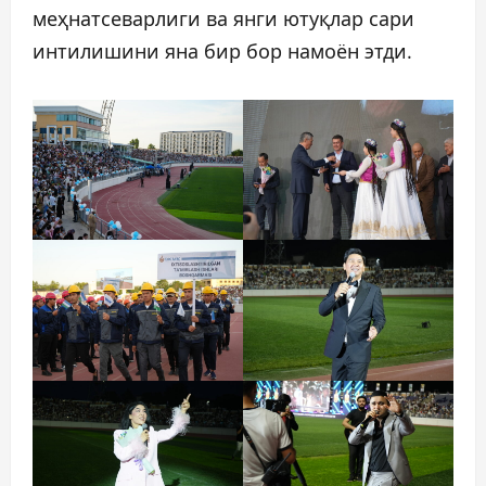
меҳнатсеварлиги ва янги ютуқлар сари
интилишини яна бир бор намоён этди.