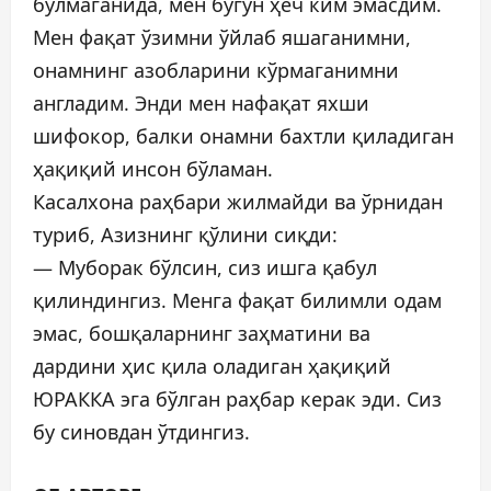
бўлмаганида, мен бугун ҳеч ким эмасдим.
Мен фақат ўзимни ўйлаб яшаганимни,
онамнинг азобларини кўрмаганимни
англадим. Энди мен нафақат яхши
шифокор, балки онамни бахтли қиладиган
ҳақиқий инсон бўламан.
Касалхона раҳбари жилмайди ва ўрнидан
туриб, Азизнинг қўлини сиқди:
— Муборак бўлсин, сиз ишга қабул
қилиндингиз. Менга фақат билимли одам
эмас, бошқаларнинг заҳматини ва
дардини ҳис қила оладиган ҳақиқий
ЮРАККА эга бўлган раҳбар керак эди. Сиз
бу синовдан ўтдингиз.