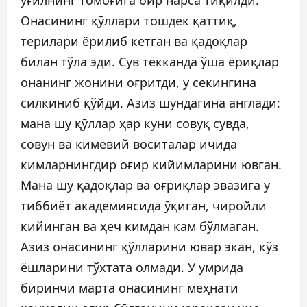
ўғилнинг томоғига бир нарса тиқилди.
Онасининг қўллари тошдек қаттиқ,
терилари ёрилиб кетган ва қадоқлар
билан тўла эди. Сув текканда ўша ёриқлар
онанинг жонини оғритди, у секингина
силкиниб қўйди. Азиз шундагина англади:
мана шу қўллар ҳар куни совуқ сувда,
совун ва кимёвий воситалар ичида
кимларнингдир оғир кийимларини ювган.
Мана шу қадоқлар ва оғриқлар эвазига у
тиббиёт академиясида ўқиган, чиройли
кийинган ва ҳеч кимдан кам бўлмаган.
Азиз онасининг қўлларини ювар экан, кўз
ёшларини тўхтата олмади. У умрида
биринчи марта онасининг меҳнати