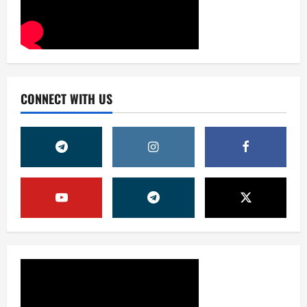
CONNECT WITH US
Жамият
ОЛМАЛИҚ ШАҲАР САЙЛОВ
КОМИССИЯСИНИНГ ҚАРОРИ
7 августа, 2026
0
2
Жамият
“ДОЛЗАРБ 40 КУНЛИК”:
ЎЗГАРИШ ВАҚТИ КЕЛДИ
7 августа, 2026
0
3
Суд амалиётидан