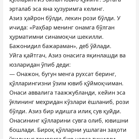
эрталаб эса яна ҳузуримга келинг.
Азиз ҳайрон бўлди, лекин рози бўлди. У
ичида: «Раҳбар менинг онамга бўлган
ҳурматимни синамоқчи шекилли.
Бажонидил бажараман», деб ўйлади.
Уйга қайтгач, Азиз онасига яқинлашди ва
юзларидан ўпиб деди:
— Онажон, бугун менга рухсат беринг,
қўлларингизни ўзим ювиб қўймоқчиман.
Онаси аввалига таажжубланди, кейин эса
ўғлининг меҳридан кўзлари ёшланиб, рози
бўлди. Азиз бир идишга илиқ сув қуйди.
Онасининг қўлларини сувга олиб, ювишни
бошлади. Бироқ қўлларни ушлаган заҳоти