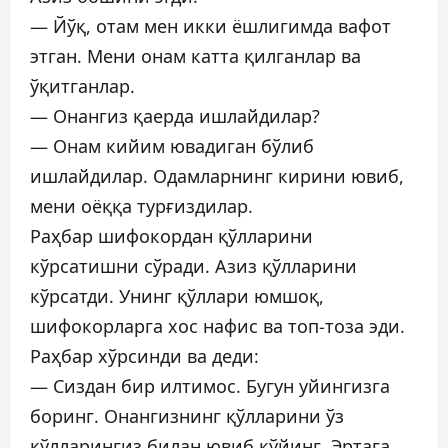
— Йўқ, отам мен икки ёшлигимда вафот
этган. Мени онам катта қилганлар ва
ўқитганлар.
— Онангиз қаерда ишлайдилар?
— Онам кийим ювадиган бўлиб
ишлайдилар. Одамларнинг кирини ювиб,
мени оёққа турғиздилар.
Раҳбар шифокордан қўлларини
кўрсатишни сўради. Азиз қўлларини
кўрсатди. Унинг қўллари юмшоқ,
шифокорларга хос нафис ва топ-тоза эди.
Раҳбар хўрсинди ва деди:
— Сиздан бир илтимос. Бугун уйингизга
боринг. Онангизнинг қўлларини ўз
қўлларингиз билан ювиб қўйинг. Эртага