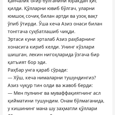
қанчалик оғир бўлганини юракдан ҳис
қилди. Қўлларни ювиб бўлгач, уларни
юмшоқ сочиқ билан артди ва узоқ вақт
ўпиб ўтирди. Ўша кеча Азиз онаси билан
тонггача суҳбатлашиб чиқди.
Эртаси куни эрталаб Азиз раҳбарнинг
хонасига кириб келди. Унинг кўзлари
шишган, лекин нигоҳларида ўзгача бир
қатъият бор эди.
Раҳбар унга қараб сўради:
— Хўш, кеча нималарни тушундингиз?
Азиз чуқур тин олди ва жавоб берди:
— Мен пулнинг ва муваффақиятнинг асл
қийматини тушундим. Онам бўлмаганида,
у кишининг мана шу заҳматли қўллари