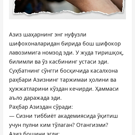
Азиз шаҳарнинг энг нуфузли
шифохоналаридан бирида бош шифокор
лавозимига номзод эди. У жуда тиришқоқ,
билимли ва ўз касбининг устаси эди.
Суҳбатнинг сўнгги босқичида касалхона
раҳбари Азизнинг таржимаи ҳолини ва
ҳужжатларини кўздан кечирди. Ҳаммаси
аъло даражада эди.
Раҳбар Азиздан сўради:
— Сизни тиббиёт академиясида ўқитиш
учун пулни ким тўлаган? Отангизми?
Азиз бошини эгди: