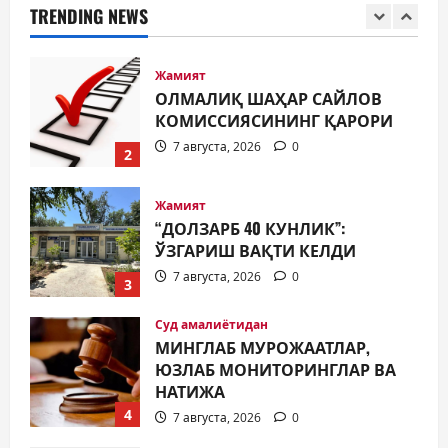
TRENDING NEWS
7 августа, 2026
0
2
Жамият
“ДОЛЗАРБ 40 КУНЛИК”:
ЎЗГАРИШ ВАҚТИ КЕЛДИ
7 августа, 2026
0
3
Суд амалиётидан
МИНГЛАБ МУРОЖААТЛАР,
ЮЗЛАБ МОНИТОРИНГЛАР ВА
НАТИЖА
4
7 августа, 2026
0
Жиноят ва жазо
ИНТЕРНЕТ ҲУЖУМИДАН
ЎЗИНГИЗНИ ҲИМОЯЛАЙ
ОЛАСИЗМИ?
5
7 августа, 2026
0