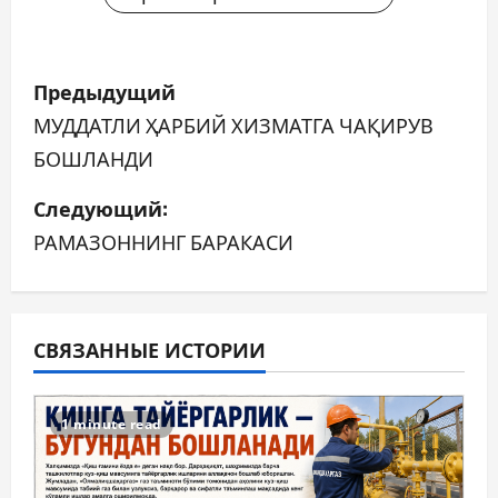
Н
Предыдущий
а
МУДДАТЛИ ҲАРБИЙ ХИЗМАТГА ЧАҚИРУВ
БОШЛАНДИ
в
Следующий:
и
РАМАЗОННИНГ БАРАКАСИ
г
а
ц
СВЯЗАННЫЕ ИСТОРИИ
и
1 minute read
я