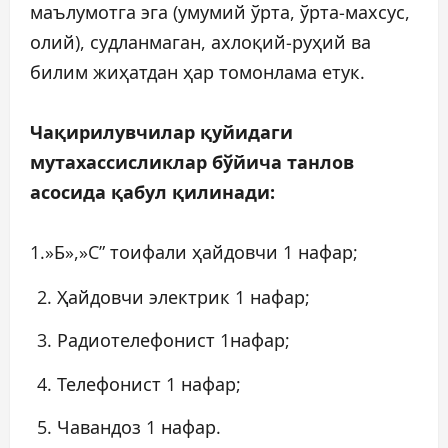
маълумотга эга (умумий ўрта, ўрта-махсус,
олий), судланмаган, ахлоқий-руҳий ва
билим жиҳатдан ҳар томонлама етук.
Чақирилувчилар қуйидаги
мутахассисликлар бўйича танлов
асосида қабул қилинади:
1.»Б»,»C” тоифали ҳайдовчи 1 нафар;
Ҳайдовчи электрик 1 нафар;
Радиотелефонист 1нафар;
Телефонист 1 нафар;
Чавандоз 1 нафар.