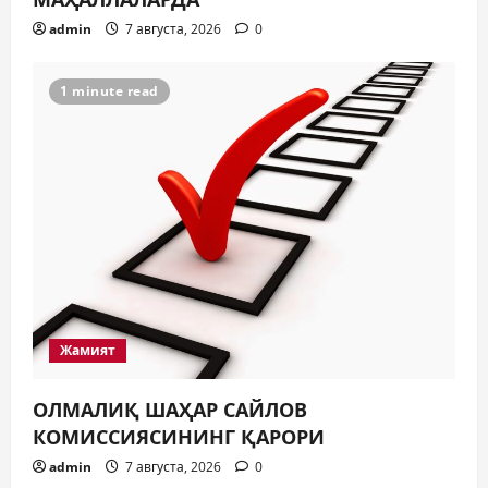
ЎЗИНГИЗНИ ҲИМОЯЛАЙ
ОЛАСИЗМИ?
admin
7 августа, 2026
0
5
7 августа, 2026
0
1 minute read
Жамият
ОЛМАЛИҚ ШАҲАР САЙЛОВ
КОМИССИЯСИНИНГ ҚАРОРИ
admin
7 августа, 2026
0