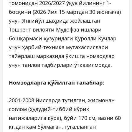
томонидан 2026/2027 ўқув йилининг 1-
босқичи (2026 йил 15 мартдан 30 июнгача)
учун Янгийўл шаҳрида жойлашган
Тошкент вилояти Мудофаа ишлари
бошқармаси ҳузуридаги Қуролли Кучлар
учун ҳарбий-техника мутахассислари
тайёрлаш марказида ўқишга номзодлар
учун танлов тадбирлари ўтказилмоқда.
Номзодларга қўйилган талаблар:
2001-2008 йилларда туғилган, жисмонан
соғлом (ҳудудий-тиббий кўрик
натижаларига кўра), бўйи 170 см, вазни 60
кг.дан кам бўлмаган, тугалланган