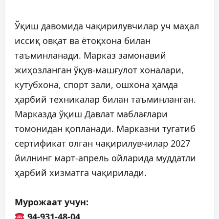
Ўқиш давомида чақирилувчилар уч маҳал
иссиқ овқат ва ётоқхона билан
таъминланади. Марказ замонавий
жиҳозланган ўқув-машғулот хоналари,
кутубхона, спорт зали, ошхона ҳамда
ҳарбий техникалар билан таъминланган.
Марказда ўқиш Давлат маблағлари
томонидан қопланади. Марказни тугатиб
сертификат олган чақирилувчилар 2027
йилнинг март-апрель ойларида муддатли
ҳарбий хизматга чақирилади.
Мурожаат учун:
94-931-48-04,