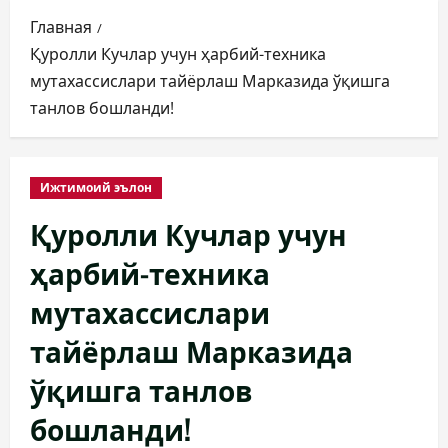
Главная
Қуролли Кучлар учун ҳарбий-техника
мутахассислари тайёрлаш Марказида ўқишга
танлов бошланди!
Ижтимоий эълон
Қуролли Кучлар учун
ҳарбий-техника
мутахассислари
тайёрлаш Марказида
ўқишга танлов
бошланди!