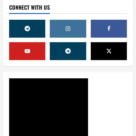
CONNECT WITH US
Жамият
ОЛМАЛИҚ ШАҲАР САЙЛОВ
КОМИССИЯСИНИНГ ҚАРОРИ
7 августа, 2026
0
2
Жамият
“ДОЛЗАРБ 40 КУНЛИК”:
ЎЗГАРИШ ВАҚТИ КЕЛДИ
7 августа, 2026
0
3
Суд амалиётидан
МИНГЛАБ МУРОЖААТЛАР,
ЮЗЛАБ МОНИТОРИНГЛАР ВА
НАТИЖА
4
7 августа, 2026
0