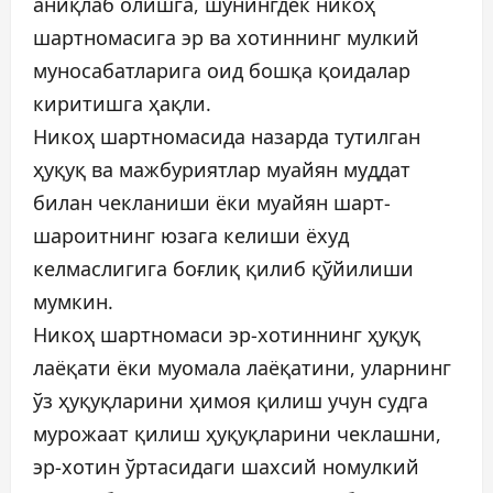
аниқлаб олишга, шунингдек никоҳ
шартномасига эр ва хотиннинг мулкий
муносабатларига оид бошқа қоидалар
киритишга ҳақли.
Никоҳ шартномасида назарда тутилган
ҳуқуқ ва мажбуриятлар муайян муддат
билан чекланиши ёки муайян шарт-
шароитнинг юзага келиши ёхуд
келмаслигига боғлиқ қилиб қўйилиши
мумкин.
Никоҳ шартномаси эр-хотиннинг ҳуқуқ
лаёқати ёки муомала лаёқатини, уларнинг
ўз ҳуқуқларини ҳимоя қилиш учун судга
мурожаат қилиш ҳуқуқларини чеклашни,
эр-хотин ўртасидаги шахсий номулкий