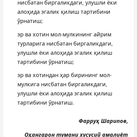
нисбатан биргаликдаги, улушли ёки
алоҳида эгалик қилиш тартибини
ўрнатиш;
эр ва хотин мол-мулкининг айрим
турларига нисбатан биргаликдаги,
улушли ёки алоҳида эгалик қилиш
тартибини ўрнатиш;
эр ва хотиндан ҳар бирининг мол-
мулкига нисбатан биргаликдаги,
улушли ёки алоҳида эгалик қилиш
тартибини ўрнатиш.
Фарруҳ Шарипов,
Оҳангарон тумани хусусий амалиёт