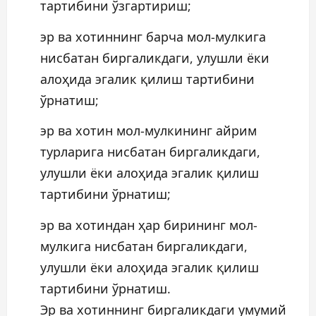
тартибини ўзгартириш;
эр ва хотиннинг барча мол-мулкига
нисбатан биргаликдаги, улушли ёки
алоҳида эгалик қилиш тартибини
ўрнатиш;
эр ва хотин мол-мулкининг айрим
турларига нисбатан биргаликдаги,
улушли ёки алоҳида эгалик қилиш
тартибини ўрнатиш;
эр ва хотиндан ҳар бирининг мол-
мулкига нисбатан биргаликдаги,
улушли ёки алоҳида эгалик қилиш
тартибини ўрнатиш.
Эр ва хотиннинг биргаликдаги умумий