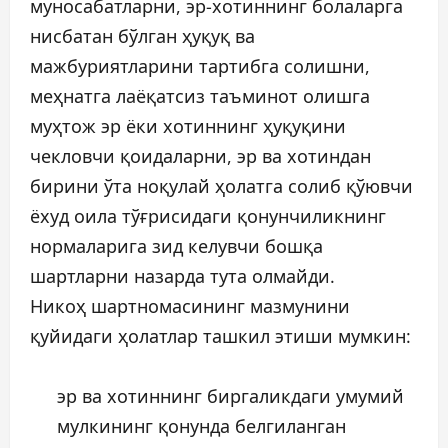
муносабатларни, эр-хотиннинг болаларга
нисбатан бўлган ҳуқуқ ва
мажбуриятларини тартибга солишни,
меҳнатга лаёқатсиз таъминот олишга
муҳтож эр ёки хотиннинг ҳуқуқини
чекловчи қоидаларни, эр ва хотиндан
бирини ўта ноқулай ҳолатга солиб қўювчи
ёхуд оила тўғрисидаги қонунчиликнинг
нормаларига зид келувчи бошқа
шартларни назарда тута олмайди.
Никоҳ шартномасининг мазмунини
қуйидаги ҳолатлар ташкил этиши мумкин:
эр ва хотиннинг биргаликдаги умумий
мулкининг қонунда белгиланган