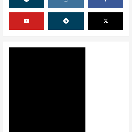
КОМИССИЯСИНИНГ ҚАРОРИ
7 августа, 2026
0
2
Жамият
“ДОЛЗАРБ 40 КУНЛИК”:
ЎЗГАРИШ ВАҚТИ КЕЛДИ
7 августа, 2026
0
3
Суд амалиётидан
МИНГЛАБ МУРОЖААТЛАР,
ЮЗЛАБ МОНИТОРИНГЛАР ВА
НАТИЖА
4
7 августа, 2026
0
Жиноят ва жазо
ИНТЕРНЕТ ҲУЖУМИДАН
ЎЗИНГИЗНИ ҲИМОЯЛАЙ
ОЛАСИЗМИ?
5
7 августа, 2026
0