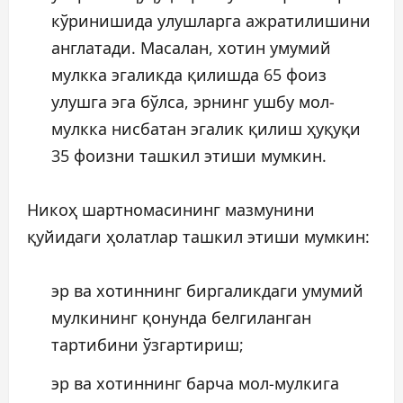
кўринишида улушларга ажратилишини
англатади. Масалан, хотин умумий
мулкка эгаликда қилишда 65 фоиз
улушга эга бўлса, эрнинг ушбу мол-
мулкка нисбатан эгалик қилиш ҳуқуқи
35 фоизни ташкил этиши мумкин.
Никоҳ шартномасининг мазмунини
қуйидаги ҳолатлар ташкил этиши мумкин:
эр ва хотиннинг биргаликдаги умумий
мулкининг қонунда белгиланган
тартибини ўзгартириш;
эр ва хотиннинг барча мол-мулкига