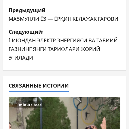
Н
Предыдущий
а
МАЗМУНЛИ ЁЗ — ЁРҚИН КЕЛАЖАК ГАРОВИ
в
Следующий:
1 ИЮНДАН ЭЛЕКТР ЭНЕРГИЯСИ ВА ТАБИИЙ
и
ГАЗНИНГ ЯНГИ ТАРИФЛАРИ ЖОРИЙ
г
ЭТИЛАДИ
а
ц
СВЯЗАННЫЕ ИСТОРИИ
и
я
1 minute read
п
о