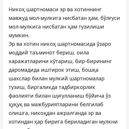
Никоҳ шартномаси эр ва хотиннинг
мавжуд мол-мулкига нисбатан ҳам, бўлғуси
мол-мулкига нисбатан ҳам тузилиши
мумкин.
Эр ва хотин никоҳ шартномасида ўзаро
моддий таъминот бериш, оила
харажатларини кўтариш, бир-бирининг
даромадида иштирок этиш, бошқа
шахслар билан мулкий шартномалар
тузиш, биргаликда тадбиркорлик
фаолияти билан шуғулланиш бўйича ўз
ҳуқуқ ва мажбуриятларини белгилаб
олишга, никоҳдан ажралганда эр ва
хотиндан ҳар бирига бериладиган мулкни