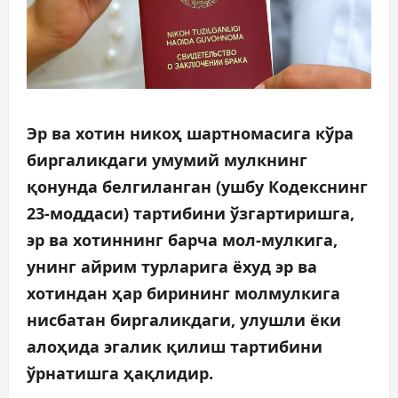
Эр ва хотин никоҳ шартномасига кўра
биргаликдаги умумий мулкнинг
қонунда белгиланган (ушбу Кодекснинг
23-моддаси) тартибини ўзгартиришга,
эр ва хотиннинг барча мол-мулкига,
унинг айрим турларига ёхуд эр ва
хотиндан ҳар бирининг молмулкига
нисбатан биргаликдаги, улушли ёки
алоҳида эгалик қилиш тартибини
ўрнатишга ҳақлидир.