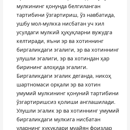
мулкининг қонунда белгиланган
тартибини ўзгартириш, ўз навбатида,
ушбу мол-мулкка нисбатан уч хил
усулдаги мулкий ҳуқуқларни вужудга
келтиради, яъни эр ва хотиннинг
биргаликдаги эгалиги, эр ва хотиннинг
улушли эгалиги, эр ва хотиндан ҳар
бирининг алоҳида эгалиги.
Биргаликдаги эгалик деганда, никоҳ
шартномаси орқали эр ва хотин
умумий мулкининг қонуний тартибини
ўзгартиришсиз қолиши англашилади.
Улушли эгалик эр ва хотиннинг умумий
биргаликдаги мулкига нисбатан
уларнинг ҳуқуқлари муайян фоизлар