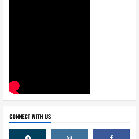
CONNECT WITH US
Жамият
ОЛМАЛИҚ ШАҲАР САЙЛОВ