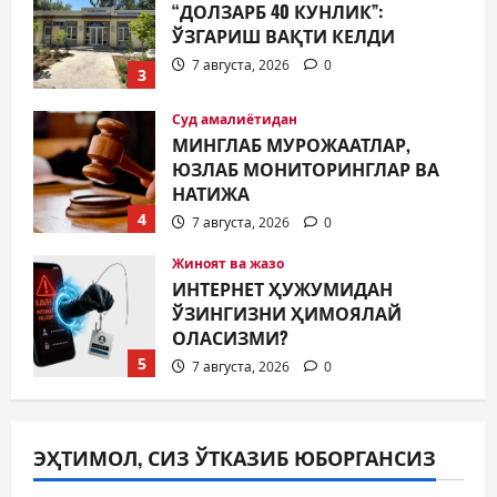
ЮЗЛАБ МОНИТОРИНГЛАР ВА
НАТИЖА
4
7 августа, 2026
0
Жиноят ва жазо
ИНТЕРНЕТ ҲУЖУМИДАН
ЎЗИНГИЗНИ ҲИМОЯЛАЙ
ОЛАСИЗМИ?
5
7 августа, 2026
0
Жамият
МУСТАҚИЛЛИК ШУКУҲИ
МАҲАЛЛАЛАРДА
7 августа, 2026
0
1
Жамият
ОЛМАЛИҚ ШАҲАР САЙЛОВ
ЭҲТИМОЛ, СИЗ ЎТКАЗИБ ЮБОРГАНСИЗ
КОМИССИЯСИНИНГ ҚАРОРИ