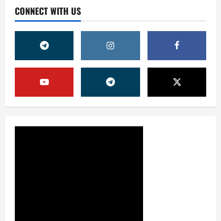
CONNECT WITH US
Жамият
ШАҲАР ТАРАҚҚИЁТИНИНГ
МУҲИМ МАСАЛАЛАРИ 47-
СЕССИЯКУН ТАРТИБИДА
2
31 июля, 2026
0
Жамият
АРХИВ ХИЗМАТЛАРИДА
ШАФФОФЛИК
ТАЪМИНЛАНАДИМИ?
3
31 июля, 2026
0
Ижтимоий эълон
ҚИШГА ТАЙЁРГАРЛИК —
БУГУНДАН БОШЛАНАДИ
31 июля, 2026
0
4