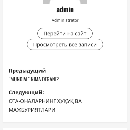
admin
Administrator
Перейти на сайт
Просмотреть все записи
Н
Предыдущий
а
“MUNDIAL” NIMA DEGANI?
в
Следующий:
ОТА-ОНАЛАРНИНГ ҲУҚУҚ ВА
и
МАЖБУРИЯТЛАРИ
г
а