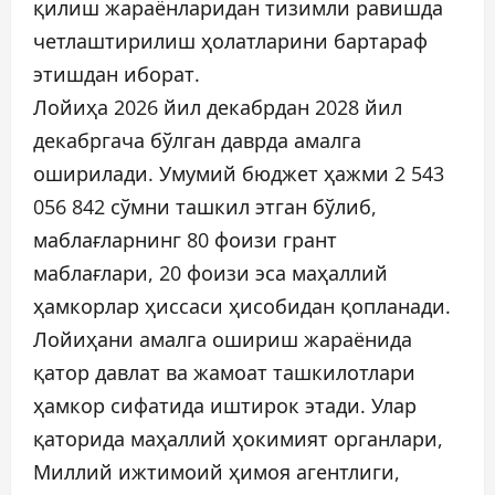
қилиш жараёнларидан тизимли равишда
четлаштирилиш ҳолатларини бартараф
этишдан иборат.
Лойиҳа 2026 йил декабрдан 2028 йил
декабргача бўлган даврда амалга
оширилади. Умумий бюджет ҳажми 2 543
056 842 сўмни ташкил этган бўлиб,
маблағларнинг 80 фоизи грант
маблағлари, 20 фоизи эса маҳаллий
ҳамкорлар ҳиссаси ҳисобидан қопланади.
Лойиҳани амалга ошириш жараёнида
қатор давлат ва жамоат ташкилотлари
ҳамкор сифатида иштирок этади. Улар
қаторида маҳаллий ҳокимият органлари,
Миллий ижтимоий ҳимоя агентлиги,