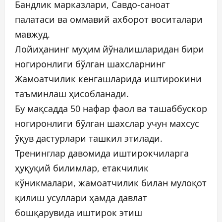
Бандлик марказлари, Савдо-саноат
палатаси ва оммавий ахборот воситалари
мавжуд.
Лойиҳанинг муҳим йўналишларидан бири
ногиронлиги бўлган шахсларнинг
Жамоатчилик кенгашларида иштирокини
таъминлаш ҳисобланади.
Бу мақсадда 50 нафар фаол ва ташаббускор
ногиронлиги бўлган шахслар учун махсус
ўқув дастурлари ташкил этилади.
Тренинглар давомида иштирокчиларга
ҳуқуқий билимлар, етакчилик
кўникмалари, жамоатчилик билан мулоқот
қилиш усуллари ҳамда давлат
бошқарувида иштирок этиш