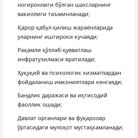
ногиронлиги бўлган шахсларнинг
вакиллиги таъминланади;
Қарор қабул қилиш жараёнларида
уларнинг иштироки кучаяди;
Рақамли қўллаб-қувватлаш
инфратузилмаси яратилади;
Ҳуқуқий ва психологик хизматлардан
фойдаланиш имкониятлари кенгаяди;
Бандлик даражаси ва иқтисодий
фаоллик ошади;
Давлат органлари ва фуқаролар
ўртасидаги мулоқот мустаҳкамланади;