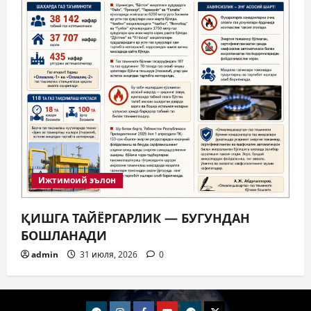
Ижтимоий эълон
ҚИШГА ТАЙЁРГАРЛИК — БУГУНДАН
БОШЛАНАДИ
admin
31 июля, 2026
0
telegram
Instagram
Facebook
Youtube
telegram+
Twitter