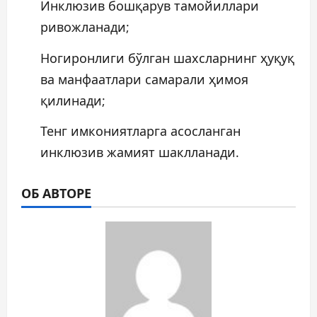
Инклюзив бошқарув тамойиллари
ривожланади;
Ногиронлиги бўлган шахсларнинг ҳуқуқ
ва манфаатлари самарали ҳимоя
қилинади;
Тенг имкониятларга асосланган
инклюзив жамият шаклланади.
ОБ АВТОРЕ