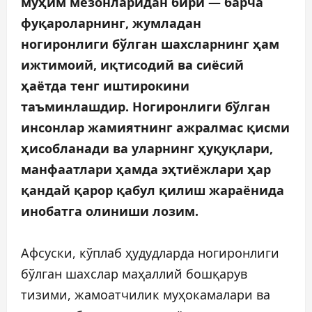
муҳим мезонларидан бири — барча
фуқароларнинг, жумладан
ногиронлиги бўлган шахсларнинг ҳам
ижтимоий, иқтисодий ва сиёсий
ҳаётда тенг иштирокини
таъминлашдир. Ногиронлиги бўлган
инсонлар жамиятнинг ажралмас қисми
ҳисобланади ва уларнинг ҳуқуқлари,
манфаатлари ҳамда эҳтиёжлари ҳар
қандай қарор қабул қилиш жараёнида
инобатга олиниши лозим.
Афсуски, кўплаб ҳудудларда ногиронлиги
бўлган шахслар маҳаллий бошқарув
тизими, жамоатчилик муҳокамалари ва