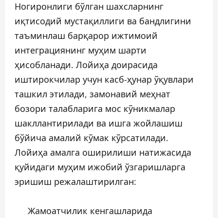
Ногиронлиги бўлган шахсларнинг
иқтисодий мустақиллиги ва бандлигини
таъминлаш барқарор ижтимоий
интеграциянинг муҳим шарти
ҳисобланади. Лойиҳа доирасида
иштирокчилар учун касб-ҳунар ўқувлари
ташкил этилади, замонавий меҳнат
бозори талабларига мос кўникмалар
шакллантирилади ва ишга жойлашиш
бўйича амалий кўмак кўрсатилади.
Лойиҳа амалга оширилиши натижасида
қуйидаги муҳим ижобий ўзгаришларга
эришиш режалаштирилган:
Жамоатчилик кенгашларида