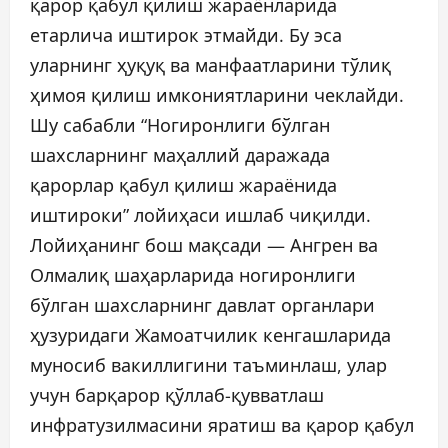
қарор қабул қилиш жараёнларида
етарлича иштирок этмайди. Бу эса
уларнинг ҳуқуқ ва манфаатларини тўлиқ
ҳимоя қилиш имкониятларини чеклайди.
Шу сабабли “Ногиронлиги бўлган
шахсларнинг маҳаллий даражада
қарорлар қабул қилиш жараёнида
иштироки” лойиҳаси ишлаб чиқилди.
Лойиҳанинг бош мақсади — Ангрен ва
Олмалиқ шаҳарларида ногиронлиги
бўлган шахсларнинг давлат органлари
ҳузуридаги Жамоатчилик кенгашларида
муносиб вакиллигини таъминлаш, улар
учун барқарор қўллаб-қувватлаш
инфратузилмасини яратиш ва қарор қабул