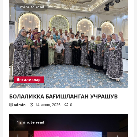
я
1 minute read
м
Янгиликлар
БОЛАЛИККА БАҒИШЛАНГАН УЧРАШУВ
admin
14 июля, 2026
0
1 minute read