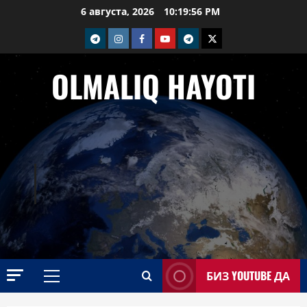
Перейти
6 августа, 2026
10:19:57 PM
к
telegram
Instagram
Facebook
Youtube
telegram+
Twitter
содержимому
OLMALIQ HAYOTI
БИЗ YOUTUBE ДА
Основное
меню