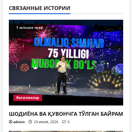
ц
СВЯЗАННЫЕ ИСТОРИИ
и
1 minute read
я
п
о
з
а
п
Янгиликлар
и
ШОДИЁНА ВА ҚУВОНЧГА ТЎЛГАН БАЙРАМ
с
admin
24 июля, 2026
0