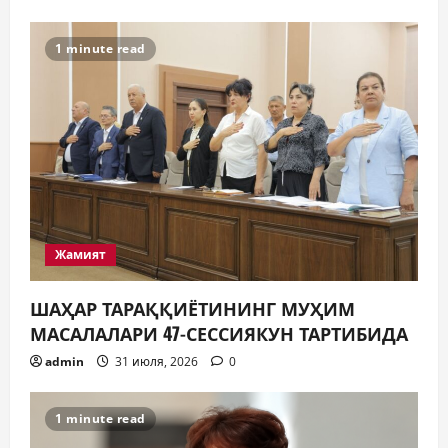
КИТОБ ЎҚИЯПТИ(МИ)?
30 июля, 2026
0
5
1 minute read
Жамият
ШАҲАР ТАРАҚҚИЁТИНИНГ МУҲИМ
МАСАЛАЛАРИ 47-СЕССИЯКУН ТАРТИБИДА
admin
31 июля, 2026
0
1 minute read