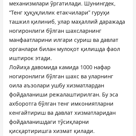
механизмлари ўргатилади. Шунингдек,
“Тенг ҳуқуқлилик етакчилари” гуруҳи
ташкил қилиниб, улар маҳаллий даражада
ногиронлиги бўлган шахсларнинг
манфаатларини илгари суриш ва давлат
органлари билан мулоқот қилишда фаол
иштирок этади.
Лойиҳа давомида камида 1000 нафар
ногиронлиги бўлган шахс ва уларнинг
оила аъзолари ушбу хизматлардан
фойдаланиши режалаштирилган. Бу эса
ахборотга бўлган тенг имкониятларни
кенгайтириш ва давлат хизматларидан
фойдаланишдаги тўсиқларни
қисқартиришга хизмат қилади.