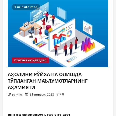
1 minute read
Статистик қайдлар
АҲОЛИНИ РЎЙХАТГА ОЛИШДА
ТЎПЛАНГАН МАЪЛУМОТЛАРНИНГ
АҲАМИЯТИ
admin
31 января, 2025
0
BUILD A WORDPRESS NEWS SITE FAST