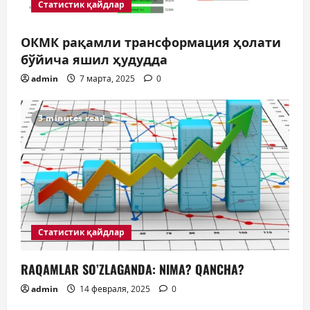
Статистик қайдлар
а
ОКМК рақамли трансформация ҳолати
п
бўйича яшил ҳудудда
и
admin
7 марта, 2025
0
с
3 minutes read
я
м
Статистик қайдлар
RAQAMLAR SO’ZLAGANDA: NIMA? QANCHA?
admin
14 февраля, 2025
0