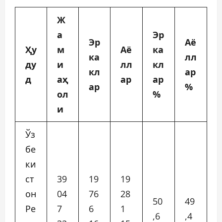
Ж
а
Эр
Эр
Аё
Ҳу
м
Аё
ка
ка
лл
ду
и
лл
кл
кл
ар
д
аҳ
ар
ар
ар
%
ол
%
и
Ўз
бе
ки
ст
39
19
19
он
04
76
28
50
49
Ре
7
6
1
,6
,4