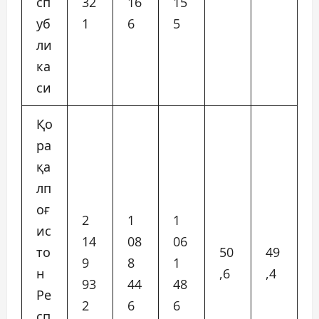
сп
32
16
15
уб
1
6
5
ли
ка
си
Қо
ра
қа
лп
оғ
2
1
1
ис
14
08
06
то
50
49
9
8
1
н
,6
,4
93
44
48
Ре
2
6
6
сп