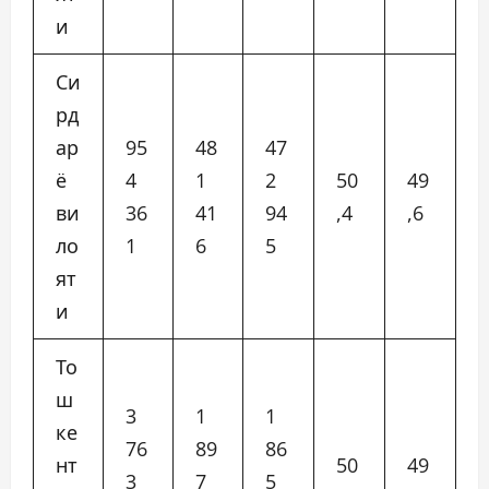
и
Си
рд
ар
95
48
47
ё
4
1
2
50
49
ви
36
41
94
,4
,6
ло
1
6
5
ят
и
То
ш
3
1
1
ке
76
89
86
нт
50
49
3
7
5