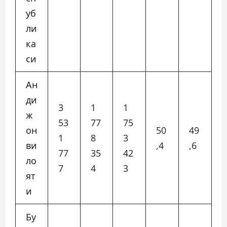
уб
ли
ка
си
Ан
ди
3
1
1
ж
53
77
75
он
50
49
1
8
3
ви
,4
,6
77
35
42
ло
7
4
3
ят
и
Бу