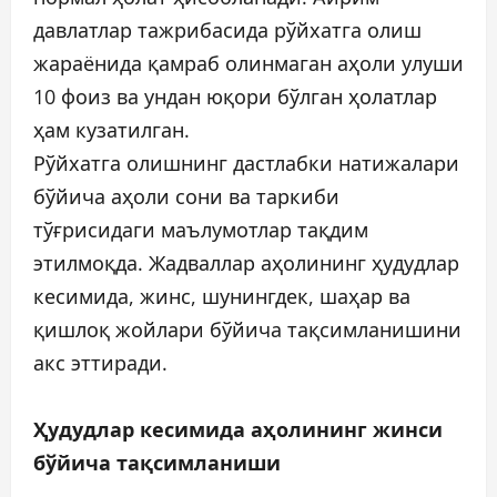
давлатлар тажрибасида рўйхатга олиш
жараёнида қамраб олинмаган аҳоли улуши
10 фоиз ва ундан юқори бўлган ҳолатлар
ҳам кузатилган.
Рўйхатга олишнинг дастлабки натижалари
бўйича аҳоли сони ва таркиби
тўғрисидаги маълумотлар тақдим
этилмоқда. Жадваллар аҳолининг ҳудудлар
кесимида, жинс, шунингдек, шаҳар ва
қишлоқ жойлари бўйича тақсимланишини
акс эттиради.
Ҳудудлар кесимида аҳолининг жинси
бўйича тақсимланиши