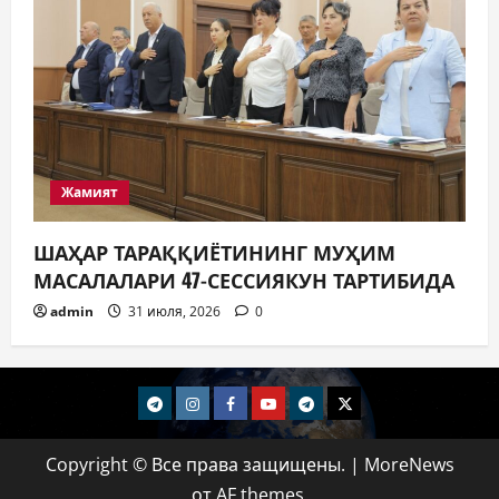
Жамият
ШАҲАР ТАРАҚҚИЁТИНИНГ МУҲИМ
МАСАЛАЛАРИ 47-СЕССИЯКУН ТАРТИБИДА
admin
31 июля, 2026
0
telegram
Instagram
Facebook
Youtube
telegram+
Twitter
Copyright © Все права защищены.
|
MoreNews
от AF themes.