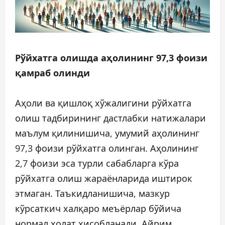
Рўйхатга олишда аҳолининг 97,3 фоизи
қамраб олинди
Аҳоли ва қишлоқ хўжалигини рўйхатга
олиш тадбирининг дастлабки натижалари
маълум қилинишича, умумий аҳолининг
97,3 фоизи рўйхатга олинган. Аҳолининг
2,7 фоизи эса турли сабабларга кўра
рўйхатга олиш жараёнларида иштирок
этмаган. Таъкидланишича, мазкур
кўрсаткич халқаро меъёрлар бўйича
нормал ҳолат ҳисобланади. Айрим