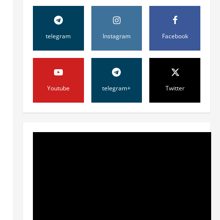
telegram
Instagram
Facebook
Youtube
telegram+
Twitter
Жамият
ОЛМАЛИҚ ШАҲАР
САЙЛОВ
КОМИССИЯСИНИНГ
ҚАРОРИ
2
7 августа, 2026
0
Жамият
“ДОЛЗАРБ 40 КУНЛИК”:
ЎЗГАРИШ ВАҚТИ КЕЛДИ