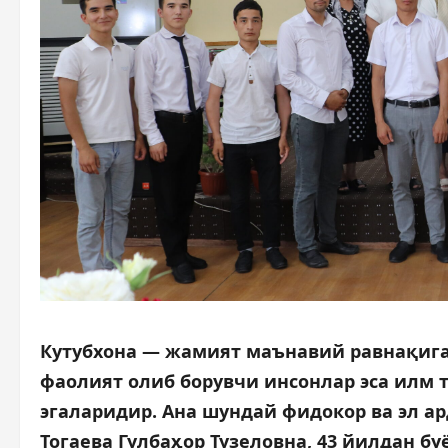
Кутубхона — жамият маънавий равнақига 
фаолият олиб борувчи инсонлар эса илм 
эгаларидир. Ана шундай фидокор ва эл а
Тогаева Гулбаҳор Тузеловна, 43 йилдан б