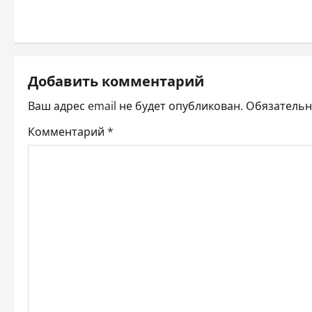
а
в
и
Добавить комментарий
г
Ваш адрес email не будет опубликован.
Обязатель
а
Комментарий
*
ц
и
я
п
о
з