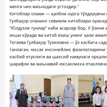
менга чин маънодаги устоздир.”
Китоблар олами — қалбни нурга тўлдирувчи 
Гулбаҳор опанинг севимли китоблари орасида
“Юлдузли тунлар” каби асарлар бор. У ўзин
яхши кўради ва китоб ёзиш унинг ҳали амал
Тогаева Гулбаҳор Тузеловна — ўз касбига са
танлаган, юксак инсонийлик фазилатларини 
касбий етуклиги ва шахсий намунаси орқали
шарафли ва маънавий юксакликка етакловчи 