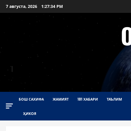
Перейти
7 августа, 2026
1:27:36 PM
к
содержимому
БОШ САХИФА
ЖАМИЯТ
101 ХАБАРИ
ТАЪЛИМ
ҲИКОЯ