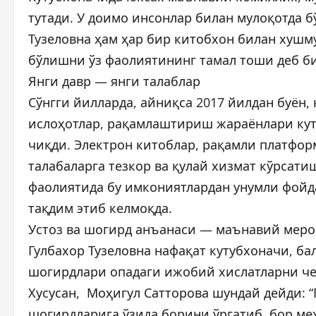
тутади. У доимо инсонлар билан мулоқотда б
Тузеловна ҳам ҳар бир китобхон билан хушм
бўлишни ўз фаолиятининг тамал тоши деб б
Янги давр — янги талаблар
Сўнгги йилларда, айниқса 2017 йилдан буён
ислоҳотлар, рақамлаштириш жараёнлари кут
чиқди. Электрон китоблар, рақамли платфор
талабаларга тезкор ва қулай хизмат кўрсати
фаолиятида бу имкониятлардан унумли фойд
тақдим этиб келмоқда.
Устоз ва шогирд анъанаси — маънавий меро
Гулбахор Тузеловна нафақат кутубхоначи, ба
шогирдлари опадаги ижобий хислатларни че
Хусусан, Моҳигул Сатторова шундай дейди: “
шогирдларига ўзида борини ўргатиб, бор ме