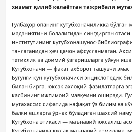
хизмат қилиб келаётган тажрибали мутах
Гулбаҳор опанинг кутубхоначиликка бўлган 
маданиятини болалигидан сингдирган отаси 
институтининг кутубхонашунос-библиографи
танлаганидан ҳеч қачон афсусланмаган. Акси
тетиклик ва доимий ўзгаришларга уйғун яш
Кутубхоначи — фақат ахборот ташувчи эмас
Бугунги кун кутубхоначиси энциклопедик бил
билан бирга, юксак ахлоқий фазилатларга эг
касбининг ижтимоий мавқеини оширади. Гул
мутахассис сифатида нафақат ўз билим ва 
балки ёшларга ўрнак бўладиган шахсий наму
Кутубхона этикаси — маънавий юксалиш ас
Кутубхоначида юксак маънавий комиллик, м