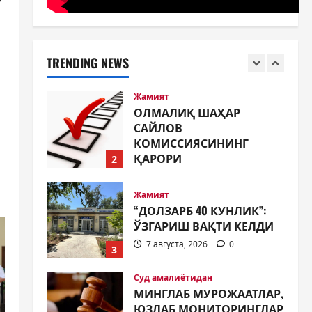
Жамият
ОЛМАЛИҚ ШАҲАР
САЙЛОВ
КОМИССИЯСИНИНГ
TRENDING NEWS
ҚАРОРИ
2
7 августа, 2026
0
Жамият
“ДОЛЗАРБ 40 КУНЛИК”:
ЎЗГАРИШ ВАҚТИ КЕЛДИ
7 августа, 2026
0
3
Суд амалиётидан
МИНГЛАБ МУРОЖААТЛАР,
ЮЗЛАБ МОНИТОРИНГЛАР
ВА НАТИЖА
4
7 августа, 2026
0
Жиноят ва жазо
ИНТЕРНЕТ ҲУЖУМИДАН
ЎЗИНГИЗНИ ҲИМОЯЛАЙ