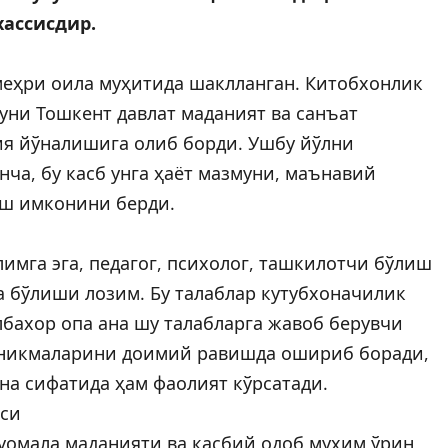
ассисдир.
меҳри оила муҳитида шаклланган. Китобхонлик
уни Тошкент давлат маданият ва санъат
я йўналишига олиб борди. Ушбу йўлни
нча, бу касб унга ҳаёт мазмуни, маънавий
аш имконини берди.
имга эга, педагог, психолог, ташкилотчи бўлиш
а бўлиши лозим. Бу талаблар кутубхоначилик
бахор опа ана шу талабларга жавоб берувчи
кўникмаларини доимий равишда ошириб боради,
на сифатида ҳам фаолият кўрсатади.
оси
уомала маданияти ва касбий одоб муҳим ўрин