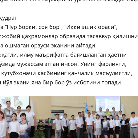
қудрат
 “Нур борки, соя бор”, “Икки эшик ораси”,
и ижобий қаҳрамонлар образида тасаввур қилишни
га ошмаган орзуси эканини айтади.
доқатли, илму маърифатга бағишланган ҳаётни
ўзида мужассам этган инсон. Унинг фаолияти,
 кутубхоначи касбининг қанчалик масъулиятли,
йўл экани яна бир бор ўз исботини топади.