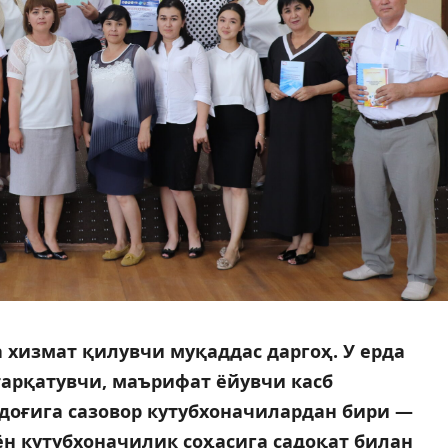
хизмат қилувчи муқаддас даргоҳ. У ерда
тарқатувчи, маърифат ёйувчи касб
рдоғига сазовор кутубхоначилардан бири —
уён кутубхоначилик соҳасига садоқат билан