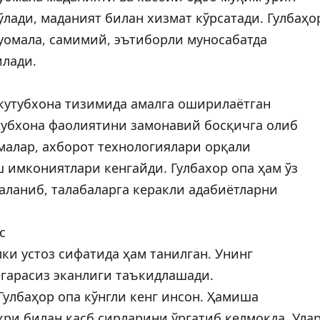
ўлади, маданият билан хизмат кўрсатади. Гулбаҳо
уомала, самимий, эътиборли муносабатда
илади.
, кутубхона тизимида амалга оширилаётган
убхона фаолиятини замонавий босқичга олиб
малар, ахборот технологиялари орқали
ш имкониятлари кенгайди. Гулбахор опа ҳам ўз
аланиб, талабаларга керакли адабиётларни
с
лки устоз сифатида ҳам танилган. Унинг
гарасиз эканлиги таъкидлашади.
Гулбаҳор опа кўнгли кенг инсон. Ҳамиша
ҳри билан касб сирларини ўргатиб келмоқда. Ула