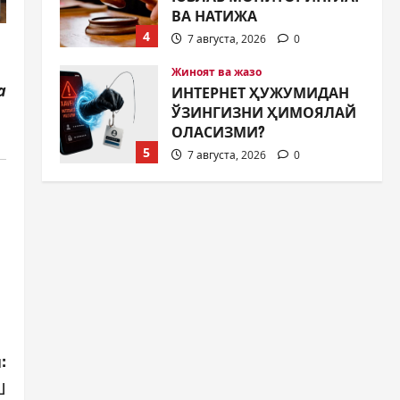
ОЛАСИЗМИ?
5
7 августа, 2026
0
Жамият
а
МУСТАҚИЛЛИК ШУКУҲИ
МАҲАЛЛАЛАРДА
7 августа, 2026
0
1
Жамият
ОЛМАЛИҚ ШАҲАР
САЙЛОВ
КОМИССИЯСИНИНГ
ҚАРОРИ
2
7 августа, 2026
0
Жамият
“ДОЛЗАРБ 40 КУНЛИК”:
ЎЗГАРИШ ВАҚТИ КЕЛДИ
:
7 августа, 2026
0
Ш
3