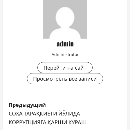
admin
Administrator
Перейти на сайт
Просмотреть все записи
Н
Предыдущий
а
СОҲА ТАРАҚҚИЁТИ ЙЎЛИДА–
КОРРУПЦИЯГА ҚАРШИ КУРАШ
в