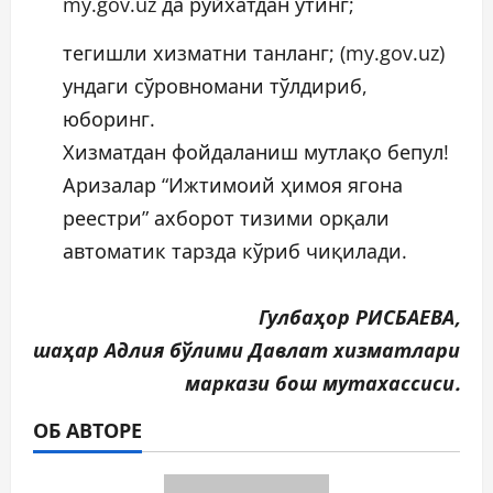
my.gov.uz да рўйхатдан ўтинг;
тегишли хизматни танланг; (my.gov.uz)
ундаги сўровномани тўлдириб,
юборинг.
Хизматдан фойдаланиш мутлақо бепул!
Аризалар “Ижтимоий ҳимоя ягона
реестри” ахборот тизими орқали
автоматик тарзда кўриб чиқилади.
Гулбаҳор РИСБАЕВА,
шаҳар Адлия бўлими Давлат хизматлари
маркази бош мутахассиси.
ОБ АВТОРЕ