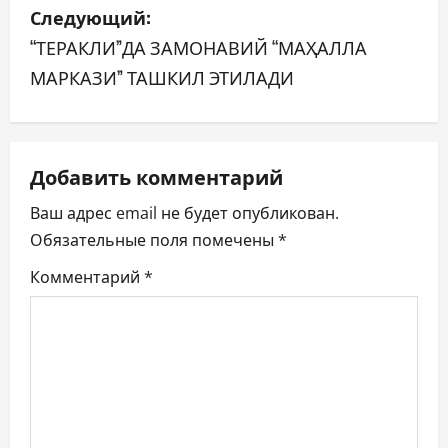
Следующий:
и
“ТЕРАКЛИ”ДА ЗАМОНАВИЙ “МАҲАЛЛА
г
МАРКАЗИ” ТАШКИЛ ЭТИЛАДИ
а
ц
Добавить комментарий
и
Ваш адрес email не будет опубликован.
я
Обязательные поля помечены
*
п
Комментарий
*
о
з
а
п