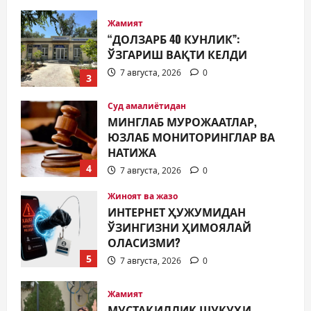
Жамият
“ДОЛЗАРБ 40 КУНЛИК”:
ЎЗГАРИШ ВАҚТИ КЕЛДИ
7 августа, 2026
0
3
Суд амалиётидан
МИНГЛАБ МУРОЖААТЛАР,
ЮЗЛАБ МОНИТОРИНГЛАР ВА
НАТИЖА
4
7 августа, 2026
0
Жиноят ва жазо
ИНТЕРНЕТ ҲУЖУМИДАН
ЎЗИНГИЗНИ ҲИМОЯЛАЙ
ОЛАСИЗМИ?
5
7 августа, 2026
0
Жамият
МУСТАҚИЛЛИК ШУКУҲИ