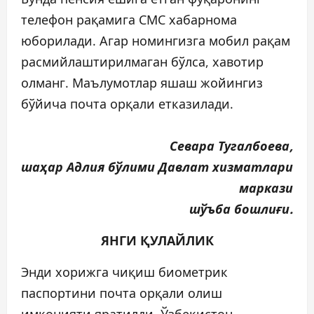
телефон рақамига СМС хабарнома
юборилади. Агар номингизга мобил рақам
расмийлаштирилмаган бўлса, хавотир
олманг. Маълумотлар яшаш жойингиз
бўйича почта орқали етказилади.
Севара Тугалбоева,
шаҳар Адлия бўлими Давлат хизматлари
маркази
шўъба бошлиғи.
ЯНГИ ҚУЛАЙЛИК
Энди хорижга чиқиш биометрик
паспортини почта орқали олиш