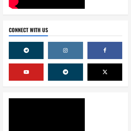
CONNECT WITH US
Жамият
ОЛМАЛИҚ ШАҲАР САЙЛОВ
КОМИССИЯСИНИНГ ҚАРОРИ
7 августа, 2026
0
2
Жамият
“ДОЛЗАРБ 40 КУНЛИК”:
ЎЗГАРИШ ВАҚТИ КЕЛДИ
7 августа, 2026
0
3
Суд амалиётидан
МИНГЛАБ МУРОЖААТЛАР,
ЮЗЛАБ МОНИТОРИНГЛАР ВА