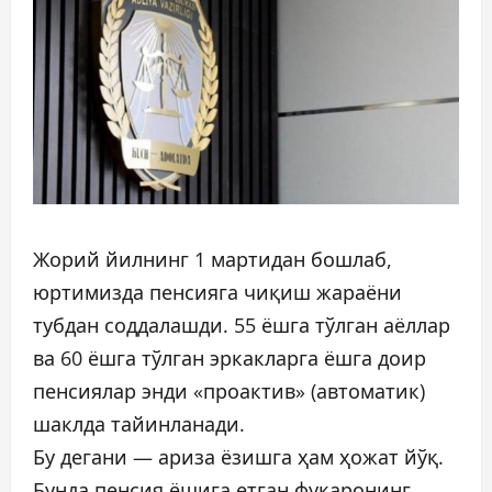
Жорий йилнинг 1 мартидан бошлаб,
юртимизда пенсияга чиқиш жараёни
тубдан соддалашди. 55 ёшга тўлган аёллар
ва 60 ёшга тўлган эркакларга ёшга доир
пенсиялар энди «проактив» (автоматик)
шаклда тайинланади.
Бу дегани — ариза ёзишга ҳам ҳожат йўқ.
Бунда пенсия ёшига етган фуқаронинг