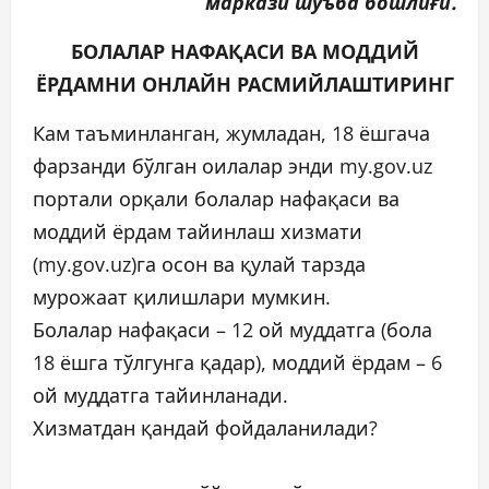
маркази шўъба бошлиғи.
БОЛАЛАР НАФАҚАСИ ВА МОДДИЙ
ЁРДАМНИ ОНЛАЙН РАСМИЙЛАШТИРИНГ
Кам таъминланган, жумладан, 18 ёшгача
фарзанди бўлган оилалар энди my.gov.uz
портали орқали болалар нафақаси ва
моддий ёрдам тайинлаш хизмати
(my.gov.uz)га осон ва қулай тарзда
мурожаат қилишлари мумкин.
Болалар нафақаси – 12 ой муддатга (бола
18 ёшга тўлгунга қадар), моддий ёрдам – 6
ой муддатга тайинланади.
Хизматдан қандай фойдаланилади?