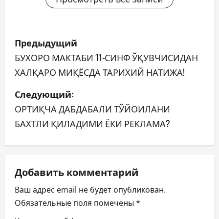
Н
Предыдущий
а
БУХОРО МАКТАБИ 11-СИНФ ЎҚУВЧИСИДАН
ХАЛҚАРО МИҚЁСДА ТАРИХИЙ НАТИЖА!
в
Следующий:
и
ОРТИҚЧА ДАБДАБАЛИ ТЎЙОИЛАНИ
г
БАХТЛИ ҚИЛАДИМИ ЁКИ РЕКЛАМА?
а
ц
Добавить комментарий
и
Ваш адрес email не будет опубликован.
я
Обязательные поля помечены
*