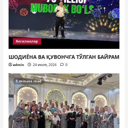
Янгиликлар
ШОДИЁНА ВА ҚУВОНЧГА ТЎЛГАН БАЙРАМ
admin
24 июля, 2026
0
1 minute read