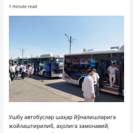
1 minute read
Ушбу автобуслар шаҳар йўналишларига
жойлаштирилиб, аҳолига замонавий,