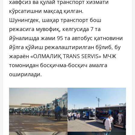
хавфсиз ва қулай транспорт хизмати
кўрсатишни мақсад қилган.
Шунингдек, шаҳар транспорт бош
режасига мувофиқ, келгусида 7 та
йўналишда жами 95 та автобус қатновини
йўлга қўйиш режалаштирилган бўлиб, бу
жараён «ОЛМАЛИҚ TRANS SERVIS» МЧЖ
томонидан босқичма-босқич амалга
оширилади.