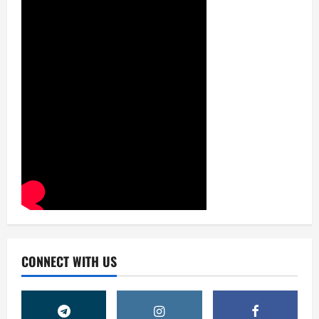
CONNECT WITH US
Жамият
ШАҲАР ТАРАҚҚИЁТИНИНГ