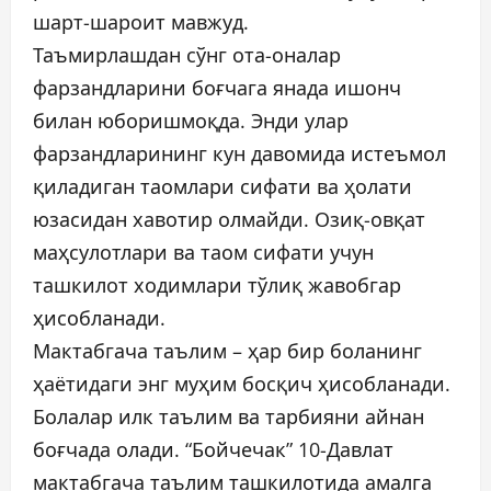
шарт-шароит мавжуд.
Таъмирлашдан сўнг ота-оналар
фарзандларини боғчага янада ишонч
билан юборишмоқда. Энди улар
фарзандларининг кун давомида истеъмол
қиладиган таомлари сифати ва ҳолати
юзасидан хавотир олмайди. Озиқ-овқат
маҳсулотлари ва таом сифати учун
ташкилот ходимлари тўлиқ жавобгар
ҳисобланади.
Мактабгача таълим – ҳар бир боланинг
ҳаётидаги энг муҳим босқич ҳисобланади.
Болалар илк таълим ва тарбияни айнан
боғчада олади. “Бойчечак” 10-Давлат
мактабгача таълим ташкилотида амалга