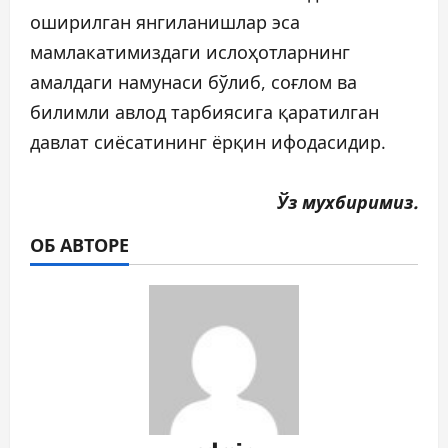
оширилган янгиланишлар эса
мамлакатимиздаги ислоҳотларнинг
амалдаги намунаси бўлиб, соғлом ва
билимли авлод тарбиясига қаратилган
давлат сиёсатининг ёрқин ифодасидир.
Ўз мухбиримиз.
ОБ АВТОРЕ