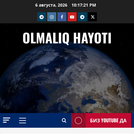
Перейти
6 августа, 2026
10:17:23 PM
к
telegram
Instagram
Facebook
Youtube
telegram+
Twitter
содержимому
OLMALIQ HAYOTI
БИЗ YOUTUBE ДА
Основное
меню