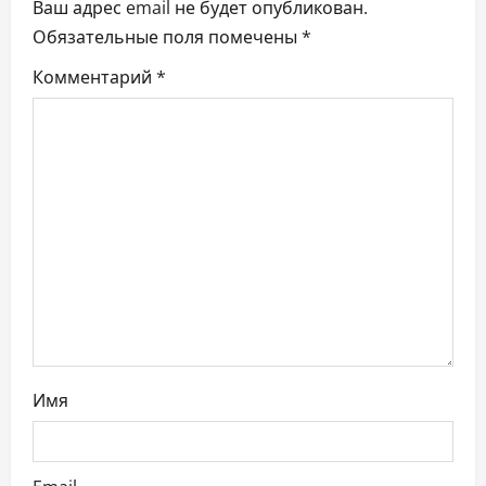
ц
Ваш адрес email не будет опубликован.
Обязательные поля помечены
*
и
Комментарий
*
я
п
о
з
а
п
и
Имя
с
я