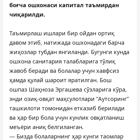
боғча ошхонаси капитал таъмирдан
чиқарилди.
Таъмирлаш ишлари бир ойдан ортиқ
давом этиб, натижада ошхонадаги барча
жиҳозлар тубдан янгиланди. Бугунги кунда
ошхона санитария талабларига тўлиқ
жавоб беради ва болалар учун хавфсиз
ҳамда қулай шароит яратилган. Бош
ошпаз Шаҳноза Эргашева сўзларига кўра,
энди озиқ-овқат маҳсулотлари “Аутсоринг”
ташкилоти томонидан етказиб берилади
ва ҳар бир бола учун кунлик овқатланиш
меъёри аниқ белгиланган.
— Бизда болаларнинг ҳар кунги таомлар