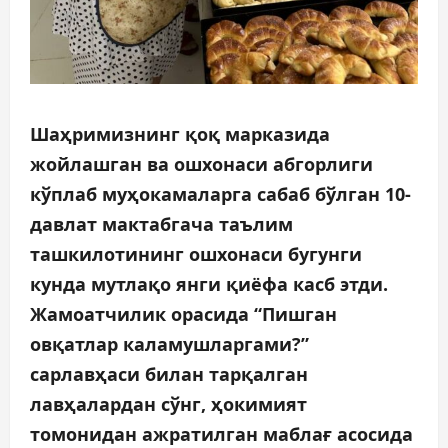
Шаҳримизнинг қоқ марказида
жойлашган ва ошхонаси абгорлиги
кўплаб муҳокамаларга сабаб бўлган 10-
давлат мактабгача таълим
ташкилотининг ошхонаси бугунги
кунда мутлақо янги қиёфа касб этди.
Жамоатчилик орасида “Пишган
овқатлар каламушларгами?”
сарлавҳаси билан тарқалган
лавҳалардан сўнг, ҳокимият
томонидан ажратилган маблағ асосида