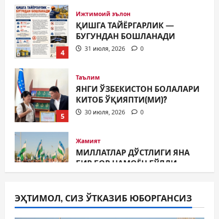
ҚИШГА ТАЙЁРГАРЛИК —
БУГУНДАН БОШЛАНАДИ
31 июля, 2026
0
4
Таълим
ЯНГИ ЎЗБЕКИСТОН БОЛАЛАРИ
КИТОБ ЎҚИЯПТИ(МИ)?
30 июля, 2026
0
5
Жамият
МИЛЛАТЛАР ДЎСТЛИГИ ЯНА
БИР БОР НАМОЁН БЎЛДИ
31 июля, 2026
0
1
Жамият
ШАҲАР ТАРАҚҚИЁТИНИНГ
ЭҲТИМОЛ, СИЗ ЎТКАЗИБ ЮБОРГАНСИЗ
МУҲИМ МАСАЛАЛАРИ 47-
СЕССИЯКУН ТАРТИБИДА