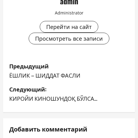
admin
Administrator
Перейти на сайт
Просмотреть все записи
Н
Предыдущий
а
ЁШЛИК – ШИДДАТ ФАСЛИ
в
Следующий:
КИРОЙИ КИНОШУНДОҚ БЎЛСА…
и
г
а
Добавить комментарий