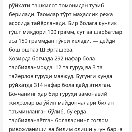
рўйхати ташкилот томонидан тузиб
берилади. Таомлар тўрт маҳаллик режа
асосида тайёрланади. Бир болага кунлик
гўшт миқдори 100 грамм, сут ва шарбатлар
эса 150 граммдан тўғри келади, — дейди
бош ошпаз Ш.Эргашева.
Ҳозирда боғчада 292 нафар бола
тарбияланмоқда. 12 та гуруҳ ва 3 та
тайёрлов гуруҳи мавжуд. Бугунги кунда
рўйхатда 314 нафар бола қайд этилган.
Боғчанинг ҳар бир гуруҳи замонавий
жиҳозлар ва ўйин майдончалари билан
таъминланган бўлиб, бу ерда
тарбияланаётган болаларнинг соғлом
ривожланиши ва билим олиши учун барча