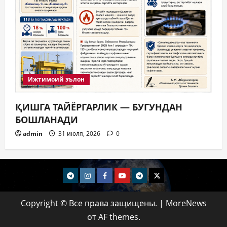
Ижтимоий эълон
ҚИШГА ТАЙЁРГАРЛИК — БУГУНДАН
БОШЛАНАДИ
admin
31 июля, 2026
0
telegram
Instagram
Facebook
Youtube
telegram+
Twitter
Copyright © Все права защищены.
|
MoreNews
от AF themes.