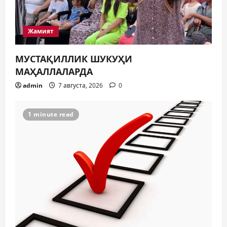
а
п
Жамият
и
МУСТАҚИЛЛИК ШУКУҲИ
с
МАҲАЛЛАЛАРДА
admin
7 августа, 2026
0
я
м
1 minute read