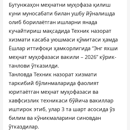
Бутунжаҳон меҳнатни муҳофаза қилиш
куни муносабати билан ушбу йўналишда
олиб борилаётган ишларни янада
кучайтириш мақсадида Техник назорат
хизмати касаба уюшмаси қўмитаси ҳамда
Ёшлар иттифоқи ҳамкорлигида “Энг яхши
меҳнат муҳофазаси вакили – 2026” кўрик-
танлови ўтказилди.
Танловда Техник назорат хизмати
таркибий бўлинмаларида фаолият
юритаётган меҳнат муҳофазаси ва
хавфсизлик техникаси бўйича вакиллар
иштирок этиб, улар 3 та шарт асосида ўз
билим ва кўникмаларини синовдан
ўтказдилар.