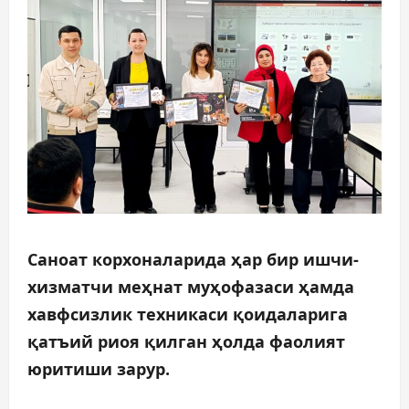
Саноат корхоналарида ҳар бир ишчи-
хизматчи меҳнат муҳофазаси ҳамда
хавфсизлик техникаси қоидаларига
қатъий риоя қилган ҳолда фаолият
юритиши зарур.