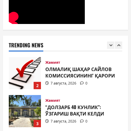
МАҲАЛЛАЛАРДА
7 августа, 2026
0
1
Жамият
ОЛМАЛИҚ ШАҲАР САЙЛОВ
КОМИССИЯСИНИНГ ҚАРОРИ
TRENDING NEWS
7 августа, 2026
0
2
Жамият
“ДОЛЗАРБ 40 КУНЛИК”:
ЎЗГАРИШ ВАҚТИ КЕЛДИ
7 августа, 2026
0
3
Суд амалиётидан
МИНГЛАБ МУРОЖААТЛАР,
ЮЗЛАБ МОНИТОРИНГЛАР ВА
НАТИЖА
4
7 августа, 2026
0