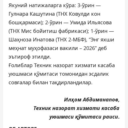
Якуний натижаларга кўра: 3-ўрин —
Гулнара Кашутина (ТНХ Ковулди кон
бошқармаси); 2-ўрин — Умида Ильясова
(ТНХ Мис бойитиш фабрикаси); 1-ўрин —
Шаҳноза Инатова (ТНХ 2-МБФ), “Энг яхши
меҳнат муҳофазаси вакили – 2026” деб
эътироф этилди.
Ғолиблар Техник назорат хизмати касаба
уюшмаси қўмитаси томонидан эсдалик
совғалар билан тақдирландилар.
Илҳом Абдиманапов,
Техник назорат хизмати касаба
уюшмаси қўмитаси раиси.