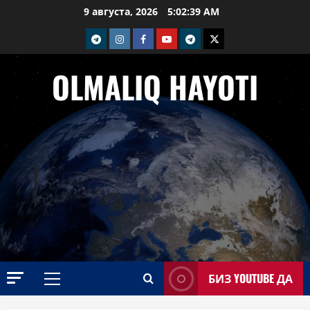
Перейти
9 августа, 2026
5:02:40 AM
к
telegram
Instagram
Facebook
Youtube
telegram+
Twitter
содержимому
OLMALIQ HAYOTI
БИЗ YOUTUBE ДА
Основное
меню