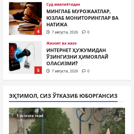
Жиноят ва жазо
ИНТЕРНЕТ ҲУЖУМИДАН
ЎЗИНГИЗНИ ҲИМОЯЛАЙ
ОЛАСИЗМИ?
5
7 августа, 2026
0
Жамият
МУСТАҚИЛЛИК ШУКУҲИ
МАҲАЛЛАЛАРДА
7 августа, 2026
0
1
Жамият
ОЛМАЛИҚ ШАҲАР САЙЛОВ
ЭҲТИМОЛ, СИЗ ЎТКАЗИБ ЮБОРГАНСИЗ
КОМИССИЯСИНИНГ ҚАРОРИ
7 августа, 2026
0
2
1 minute read
Жамият
“ДОЛЗАРБ 40 КУНЛИК”: