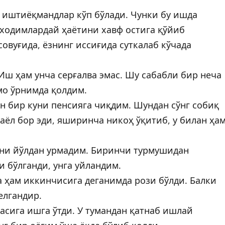
 иштиёқмандлар кўп бўлади. Чунки бу ишда
ходимлардай ҳаётини хавф остига қўйиб
вуғида, ёзнинг иссиғида суткалаб кўчада
Иш ҳам унча серғалва эмас. Шу сабабли бир неча
мо ўрнимда қолдим.
н бир куни пенсияга чиқдим. Шундан сўнг собиқ
ёл бор эди, яширинча никоҳ ўқитиб, у билан ҳа
ини йўлдан урмадим. Биринчи турмушидан
 бўлганди, унга уйландим.
 ҳам иккинчисига деганимда рози бўлди. Балки
елгандир.
сига ишга ўтди. У тумандан қатнаб ишлай