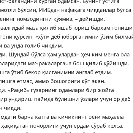
аст-баландини кўрган одамсан. Бунинг устига
мотли бўлсин, ИИБдан нафақага чиққанлар бўлса
енинг номзодингни қўямиз, – дейишди.
ввалгидай маза қилиб яшаб юриш барҳам топиши
тони қурсин, «хўп» деб юборганимни ўзим билма
и ва унда ғолиб чиқдим.
и. Шундай бўлса ҳам улардан ҳеч ким менга ола
зарларидаги маъракаларгача бош қилиб қўйишди.
шга ўтиб бекор қилганимни англаб етдим.
лишга етмас, аммо бошоғриғи кўп экан.
и. «Рақиб» гузарнинг одамлари бир жойга
ир ундириш пайида бўлишни ўзлари учун ор деб
н чиқди.
мдаги барча катта ва кичикнинг оёғи маҳалла
ҳақиқатан ночорлиги учун ёрдам сўраб келса,