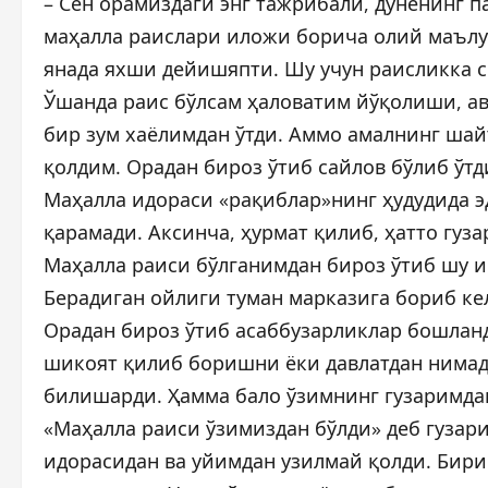
– Сен орамиздаги энг тажрибали, дунёнинг п
маҳалла раислари иложи борича олий маълу
янада яхши дейишяпти. Шу учун раисликка с
Ўшанда раис бўлсам ҳаловатим йўқолиши, а
бир зум хаёлимдан ўтди. Аммо амалнинг шай
қолдим. Орадан бироз ўтиб сайлов бўлиб ўтд
Маҳалла идораси «рақиблар»нинг ҳудудида эд
қарамади. Аксинча, ҳурмат қилиб, ҳатто гу
Маҳалла раиси бўлганимдан бироз ўтиб шу и
Берадиган ойлиги туман марказига бориб ке
Орадан бироз ўтиб асаббузарликлар бошланд
шикоят қилиб боришни ёки давлатдан нимад
билишарди. Ҳамма бало ўзимнинг гузаримда
«Маҳалла раиси ўзимиздан бўлди» деб гузари
идорасидан ва уйимдан узилмай қолди. Бири 