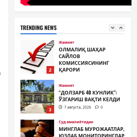
Жамият
МУСТАҚИЛЛИК ШУКУҲИ
МАҲАЛЛАЛАРДА
7 августа, 2026
0
1
TRENDING NEWS
Жамият
ОЛМАЛИҚ ШАҲАР
САЙЛОВ
КОМИССИЯСИНИНГ
ҚАРОРИ
2
м
7 августа, 2026
0
Жамият
“ДОЛЗАРБ 40 КУНЛИК”:
ЎЗГАРИШ ВАҚТИ КЕЛДИ
7 августа, 2026
0
3
Суд амалиётидан
МИНГЛАБ МУРОЖААТЛАР,
ЮЗЛАБ МОНИТОРИНГЛАР