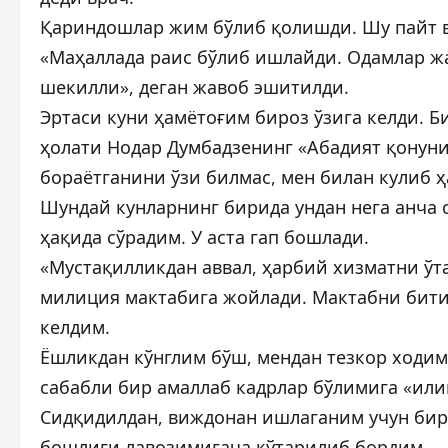
Қариндошлар жим бўлиб қолишди. Шу пайт вр
«Маҳаллада раис бўлиб ишлайди. Одамлар ж
шекилли», деган жавоб эшитилди.
Эртаси куни ҳамётоғим бироз ўзига келди. Б
ҳолати Нодар Думбадзенинг «Абадият қонуни
бораётганини ўзи билмас, мен билан кулиб 
Шундай кунларнинг бирида ундан нега анча 
ҳақида сўрадим. У аста гап бошлади.
«Мустақилликдан аввал, ҳарбий хизматни ўт
милиция мактабига жойлади. Мактабни бит
келдим.
Ёшликдан кўнглим бўш, мендан тезкор ходим
сабабли бир амаллаб кадрлар бўлимига «ил
Сидқидилдан, виждонан ишлаганим учун бир
бошлиғи лавозимигача кўтарилиб бордим.