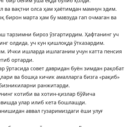
нг бир оёғим ўша ёқда бўлиб қолди.
л ва вақтни олса ҳам ҳаётимдан мамнун эдим.
 бирон марта ҳам бу мавзуда гап очмаган ва
аш тарзимни бироз ўзгартирдим. Ҳафтанинг уч
нг олдида, уч кун қишлоқда ўтказардим.
им. Ички ишларда ишлаганим учун катта пенсия
етиб ортарди.
ар ўртасида совет давридан буён зимдан рақобат
қлари ва бошқа кичик амалларга бизга «рақиб»
т бизникиларни ранжитарди.
унинг котиби ва хотин-қизлар бўйича
вишда улар илиб кета бошлашди.
анишидан аввал гузаримиздаги ёши улуғ