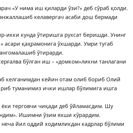
ач «У нима иш қиларди ўзи?» деб сўраб қолди.
анжаллашиб келавергач асаби дош бермади
ир-икки кунда ўтиришга рухсат беришди. Унинг
» асари қаҳрамонига ўхшарди. Умри тугаб
ҳангомалашиб ўтирарди.
серғалва бўлган иш – «домком»ликни танлагани
аб келганимдан кейин отам олиб бориб Олий
ириб туманимиз ички ишлар бўлимига ишга
 ёки терговчи чиқади деб ўйламасдим. Шу
индим». Ишимни ўзим яхши кўрардим.
 неча йил оддий ходимликдан кадрлар бўлими