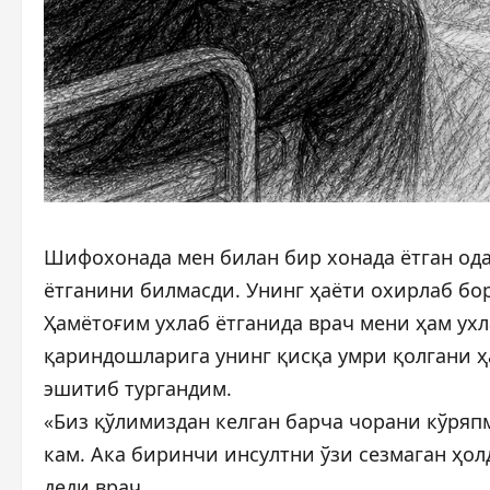
Шифохонада мен билан бир хонада ётган од
ётганини билмасди. Унинг ҳаёти охирлаб бо
Ҳамётоғим ухлаб ётганида врач мени ҳам ух
қариндошларига унинг қисқа умри қолгани ҳ
эшитиб тургандим.
«Биз қўлимиздан келган барча чорани кўряп
кам. Ака биринчи инсултни ўзи сезмаган ҳол
деди врач.