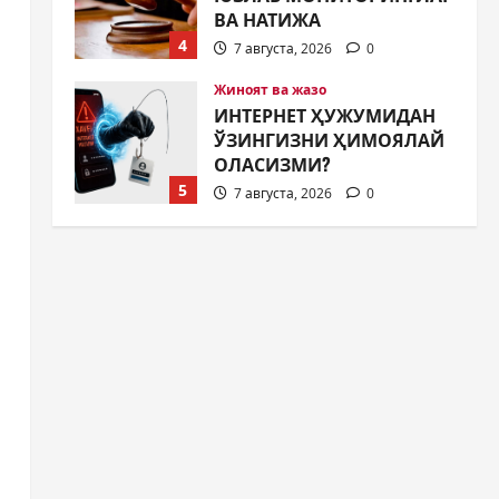
ВА НАТИЖА
4
7 августа, 2026
0
Жиноят ва жазо
ИНТЕРНЕТ ҲУЖУМИДАН
ЎЗИНГИЗНИ ҲИМОЯЛАЙ
ОЛАСИЗМИ?
5
7 августа, 2026
0
Жамият
МУСТАҚИЛЛИК ШУКУҲИ
МАҲАЛЛАЛАРДА
7 августа, 2026
0
1
Жамият
ОЛМАЛИҚ ШАҲАР
САЙЛОВ
КОМИССИЯСИНИНГ
ҚАРОРИ
2
7 августа, 2026
0