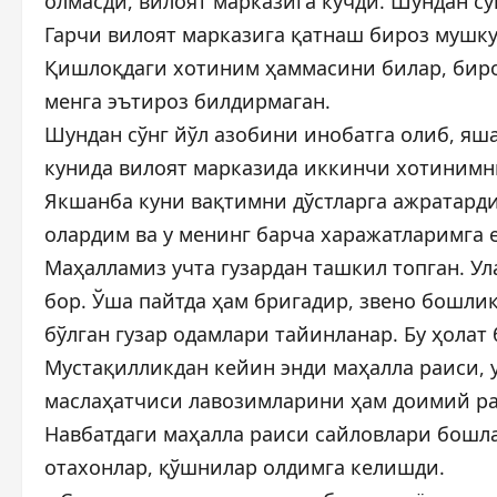
олмасди, вилоят марказига кўчди. Шундан сў
Гарчи вилоят марказига қатнаш бироз мушку
Қишлоқдаги хотиним ҳаммасини билар, бироқ
менга эътироз билдирмаган.
Шундан сўнг йўл азобини инобатга олиб, яш
кунида вилоят марказида иккинчи хотинимни
Якшанба куни вақтимни дўстларга ажратард
олардим ва у менинг барча харажатларимга 
Маҳалламиз учта гузардан ташкил топган. Ул
бор. Ўша пайтда ҳам бригадир, звено бошли
бўлган гузар одамлари тайинланар. Бу ҳола
Мустақилликдан кейин энди маҳалла раиси, 
маслаҳатчиси лавозимларини ҳам доимий ра
Навбатдаги маҳалла раиси сайловлари бошл
отахонлар, қўшнилар олдимга келишди.