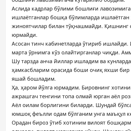
Аслида кадрлар бўлими бошлиғи лавозимига
ишлаётганлар бошқа бўлимларда ишлаётган 
жиноятчилар билан тўқнашмайди. Қишнинг со
юрмайди.
Асосан тинч кабинетларда ўтириб ишлайди. 
марта ўрнимга кўз олайтирганлар чиқди. Ам
Шу тарзда анча йиллар ишладим ва кунларда
ҳамкасбларим орасида боши очиқ яхши бир а
яшай бошладим.
Ҳа, ҳаром йўлга юрмадим. Бировнинг хотин
ажрашгач тенгини топа олмай юрган аёл рози
Аёл оилам борлигини биларди. Шундай бўлса
юмшоқ феълли одам бўлганим унга маъқул к
Орадан бироз ўтиб хотиним вилоят бошқарма