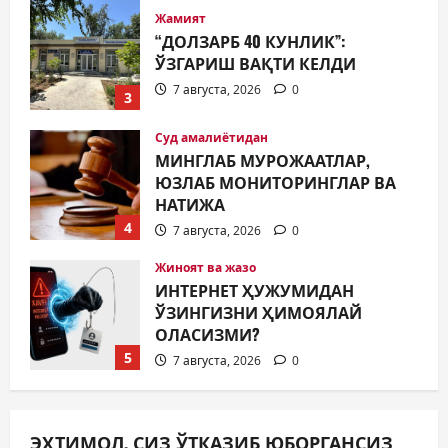
Суд амалиётидан
МИНГЛАБ МУРОЖААТЛАР,
ЮЗЛАБ МОНИТОРИНГЛАР ВА
НАТИЖА
4
7 августа, 2026
0
Жиноят ва жазо
ИНТЕРНЕТ ҲУЖУМИДАН
ЎЗИНГИЗНИ ҲИМОЯЛАЙ
ОЛАСИЗМИ?
5
7 августа, 2026
0
Жамият
МУСТАҚИЛЛИК ШУКУҲИ
МАҲАЛЛАЛАРДА
7 августа, 2026
0
1
Жамият
ОЛМАЛИҚ ШАҲАР САЙЛОВ
ЭҲТИМОЛ, СИЗ ЎТКАЗИБ ЮБОРГАНСИЗ