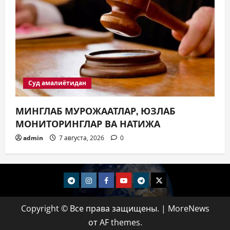
Суд амалиётидан
МИНГЛАБ МУРОЖААТЛАР, ЮЗЛАБ
МОНИТОРИНГЛАР ВА НАТИЖА
admin
7 августа, 2026
0
telegram
Instagram
Facebook
Youtube
telegram+
Twitter
Copyright © Все права защищены.
|
MoreNews
от AF themes.