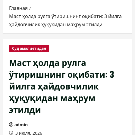
Главная
Маст ҳолда рулга ўтиришнинг оқибати: 3 йилга
ҳайдовчилик ҳуқуқидан маҳрум этилди
Суд амалиётидан
Маст ҳолда рулга
ўтиришнинг оқибати: 3
йилга ҳайдовчилик
ҳуқуқидан маҳрум
этилди
admin
3 июля, 2026