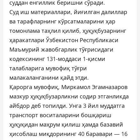
суддан енгиллик беришни сўради.
Суд иш материаллари, йиғилган далиллар
ва тарафларнинг кўрсатмаларини ҳар
томонлама таҳлил қилиб, ҳуқуқбузарнинг
ҳаракатлари Ўзбекистон Республикаси
Маъмурий жавобгарлик тўғрисидаги
кодексининг 131-моддаси 1-қисми
талабларига мувофиқ тўғри
малакаланганини қайд этди.
Қарорга мувофиқ, Миркамол Эгамназаров
мазкур ҳуқуқбузарликни содир этганликда
айбдор деб топилди. Унга 3 йил муддатга
транспорт воситаларини бошқариш
ҳуқуқидан маҳрум қилиш ҳамда базавий
ҳисоблаш миқдорининг 40 баравари — 16