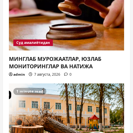
о
з
а
п
Суд амалиётидан
и
МИНГЛАБ МУРОЖААТЛАР, ЮЗЛАБ
с
МОНИТОРИНГЛАР ВА НАТИЖА
admin
7 августа, 2026
0
я
м
1 minute read