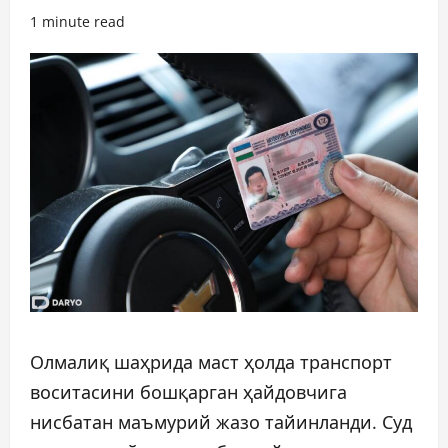
1 minute read
Олмалиқ шаҳрида маст ҳолда транспорт
воситасини бошқарган ҳайдовчига
нисбатан маъмурий жазо тайинланди. Суд