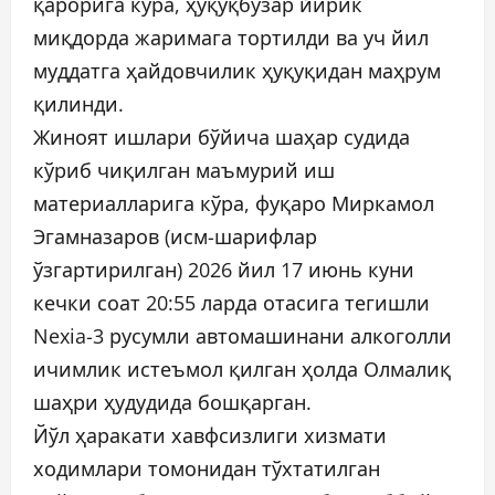
қарорига кўра, ҳуқуқбузар йирик
миқдорда жаримага тортилди ва уч йил
муддатга ҳайдовчилик ҳуқуқидан маҳрум
қилинди.
Жиноят ишлари бўйича шаҳар судида
кўриб чиқилган маъмурий иш
материалларига кўра, фуқаро Миркамол
Эгамназаров (исм-шарифлар
ўзгартирилган) 2026 йил 17 июнь куни
кечки соат 20:55 ларда отасига тегишли
Nexia-3 русумли автомашинани алкоголли
ичимлик истеъмол қилган ҳолда Олмалиқ
шаҳри ҳудудида бошқарган.
Йўл ҳаракати хавфсизлиги хизмати
ходимлари томонидан тўхтатилган