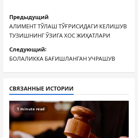
Н
Предыдущий
а
АЛИМЕНТ ТЎЛАШ ТЎҒРИСИДАГИ КЕЛИШУВ
ТУЗИШНИНГ ЎЗИГА ХОС ЖИҲАТЛАРИ
в
Следующий:
и
БОЛАЛИККА БАҒИШЛАНГАН УЧРАШУВ
г
а
ц
СВЯЗАННЫЕ ИСТОРИИ
и
1 minute read
я
п