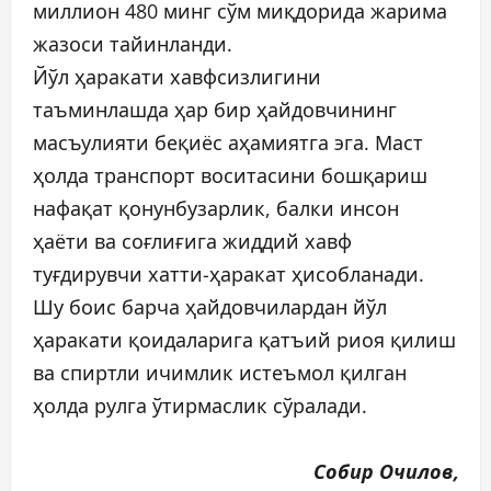
миллион 480 минг сўм миқдорида жарима
жазоси тайинланди.
Йўл ҳаракати хавфсизлигини
таъминлашда ҳар бир ҳайдовчининг
масъулияти беқиёс аҳамиятга эга. Маст
ҳолда транспорт воситасини бошқариш
нафақат қонунбузарлик, балки инсон
ҳаёти ва соғлиғига жиддий хавф
туғдирувчи хатти-ҳаракат ҳисобланади.
Шу боис барча ҳайдовчилардан йўл
ҳаракати қоидаларига қатъий риоя қилиш
ва спиртли ичимлик истеъмол қилган
ҳолда рулга ўтирмаслик сўралади.
Собир Очилов,