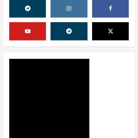
Жамият
ОЛМАЛИҚ ШАҲАР САЙЛОВ
КОМИССИЯСИНИНГ ҚАРОРИ
7 августа, 2026
0
2
Жамият
“ДОЛЗАРБ 40 КУНЛИК”:
ЎЗГАРИШ ВАҚТИ КЕЛДИ
7 августа, 2026
0
3
Суд амалиётидан
МИНГЛАБ МУРОЖААТЛАР,
ЮЗЛАБ МОНИТОРИНГЛАР ВА
НАТИЖА
4
7 августа, 2026
0
Жиноят ва жазо
ИНТЕРНЕТ ҲУЖУМИДАН
ЎЗИНГИЗНИ ҲИМОЯЛАЙ