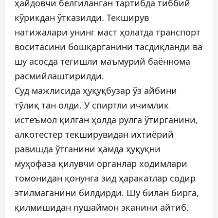
ҳайдовчи белгиланган тартибда тиббий
кўрикдан ўтказилди. Текширув
натижалари унинг маст ҳолатда транспорт
воситасини бошқарганини тасдиқланди ва
шу асосда тегишли маъмурий баённома
расмийлаштирилди.
Суд мажлисида ҳуқуқбузар ўз айбини
тўлиқ тан олди. У спиртли ичимлик
истеъмол қилган ҳолда рулга ўтирганини,
алкотестер текширувидан ихтиёрий
равишда ўтганини ҳамда ҳуқуқни
муҳофаза қилувчи органлар ходимлари
томонидан қонунга зид ҳаракатлар содир
этилмаганини билдирди. Шу билан бирга,
қилмишидан пушаймон эканини айтиб,