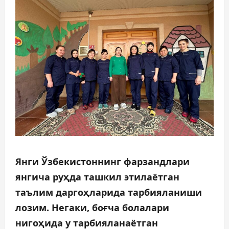
Янги Ўзбекистоннинг фарзандлари
янгича руҳда ташкил этилаётган
таълим даргоҳларида тарбияланиши
лозим. Негаки, боғча болалари
нигоҳида у тарбияланаётган