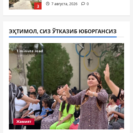
7 августа, 2026
0
3
Суд амалиётидан
МИНГЛАБ МУРОЖААТЛАР,
ЭҲТИМОЛ, СИЗ ЎТКАЗИБ ЮБОРГАНСИЗ
ЮЗЛАБ МОНИТОРИНГЛАР ВА
НАТИЖА
4
7 августа, 2026
0
1 minute read
Жиноят ва жазо
ИНТЕРНЕТ ҲУЖУМИДАН
ЎЗИНГИЗНИ ҲИМОЯЛАЙ
ОЛАСИЗМИ?
5
7 августа, 2026
0
Жамият