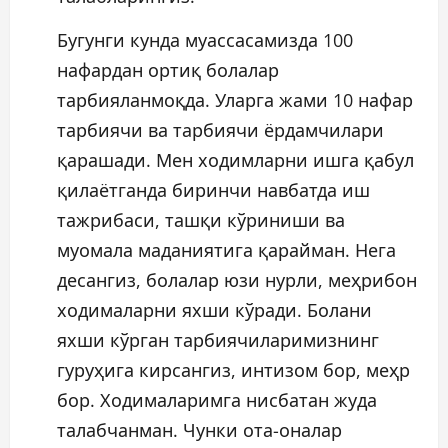
Бугунги кунда муассасамизда 100
нафардан ортиқ болалар
тарбияланмоқда. Уларга жами 10 нафар
тарбиячи ва тарбиячи ёрдамчилари
қарашади. Мен ходимларни ишга қабул
қилаётганда биринчи навбатда иш
тажрибаси, ташқи кўриниши ва
муомала маданиятига қарайман. Нега
десангиз, болалар юзи нурли, меҳрибон
ходималарни яхши кўради. Болани
яхши кўрган тарбиячиларимизнинг
гуруҳига кирсангиз, интизом бор, меҳр
бор. Ходималаримга нисбатан жуда
талабчанман. Чунки ота-оналар