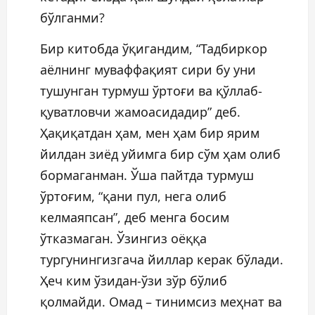
бўлганми?
Бир китобда ўқигандим, “Тадбиркор
аёлнинг муваффақият сири бу уни
тушунган турмуш ўртоғи ва қўллаб-
қуватловчи жамоасидадир” деб.
Ҳақиқатдан ҳам, мен ҳам бир ярим
йилдан зиёд уйимга бир сўм ҳам олиб
бормаганман. Ўша пайтда турмуш
ўртоғим, “қани пул, нега олиб
келмаяпсан”, деб менга босим
ўтказмаган. Ўзингиз оёққа
тургунингизгача йиллар керак бўлади.
Ҳеч ким ўзидан-ўзи зўр бўлиб
қолмайди. Омад – тинимсиз меҳнат ва