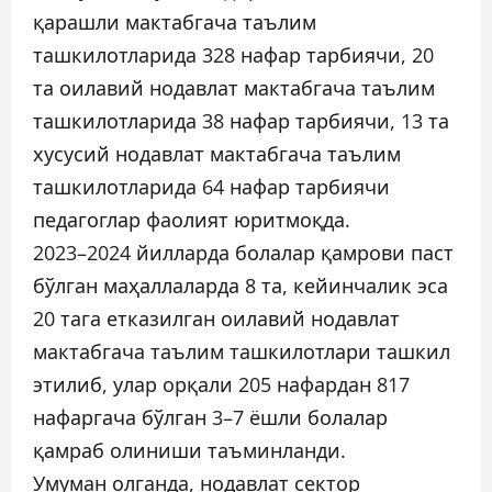
қарашли мактабгача таълим
ташкилотларида 328 нафар тарбиячи, 20
та оилавий нодавлат мактабгача таълим
ташкилотларида 38 нафар тарбиячи, 13 та
хусусий нодавлат мактабгача таълим
ташкилотларида 64 нафар тарбиячи
педагоглар фаолият юритмоқда.
2023–2024 йилларда болалар қамрови паст
бўлган маҳаллаларда 8 та, кейинчалик эса
20 тага етказилган оилавий нодавлат
мактабгача таълим ташкилотлари ташкил
этилиб, улар орқали 205 нафардан 817
нафаргача бўлган 3–7 ёшли болалар
қамраб олиниши таъминланди.
Умуман олганда, нодавлат сектор