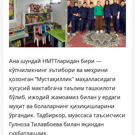
Ана шундай НМТТларидан бири —
кўпчиликнинг эътибори ва меҳрини
қозонган “Мустақиллик” маҳалласидаги
хусусий мактабгача таълим ташкилоти
бўлиб, ижодий жамоамиз билан у ердаги
муҳит ва болаларнинг қизиқишларини
ўргандик. Тадбиркор, муассаса таъсисчиси
Гулноза Тилавбоева билан яқиндан
суҳбатлашдик.