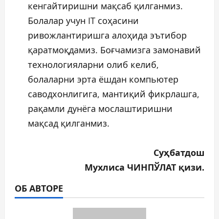
кенгайтиришни мақсаб қилганмиз.
Болалар учун IT соҳасини
ривожлантиришга алоҳида эътибор
қаратмоқдамиз. Боғчамизга замонавий
технологияларни олиб келиб,
болаларни эрта ёшдан компьютер
саводхонлигига, мантиқий фикрлашга,
рақамли дунёга мослаштиришни
мақсад қилганмиз.
Суҳбатдош
Мухлиса ЧИНПЎЛАТ қизи.
ОБ АВТОРЕ