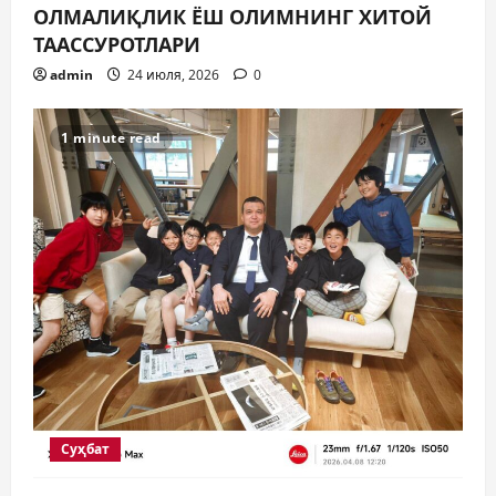
ОЛМАЛИҚЛИК ЁШ ОЛИМНИНГ ХИТОЙ
и
ТААССУРОТЛАРИ
с
admin
24 июля, 2026
0
я
1 minute read
м
Суҳбат