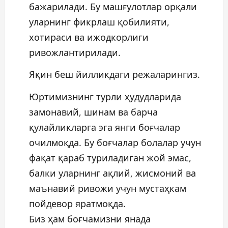
бажарилади. Бу машғулотлар орқали
уларнинг фикрлаш қобилияти,
хотираси ва ижодкорлиги
ривожлантирилади.
Яқин беш йилликдаги режаларингиз.
Юртимизнинг турли ҳудудларида
замонавий, шинам ва барча
қулайликларга эга янги боғчалар
очилмоқда. Бу боғчалар болалар учун
фақат қараб туриладиган жой эмас,
балки уларнинг ақлий, жисмоний ва
маънавий ривожи учун мустаҳкам
пойдевор яратмоқда.
Биз ҳам боғчамизни янада