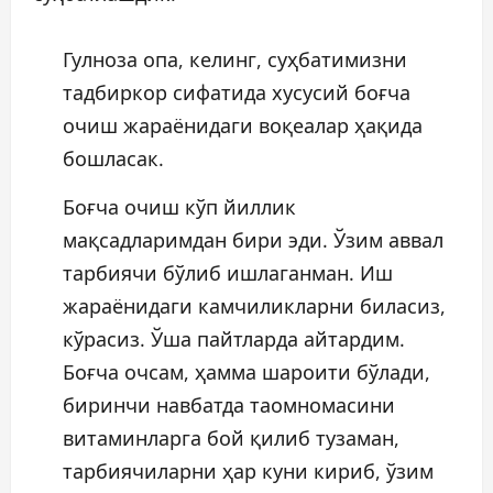
Гулноза опа, келинг, суҳбатимизни
тадбиркор сифатида хусусий боғча
очиш жараёнидаги воқеалар ҳақида
бошласак.
Боғча очиш кўп йиллик
мақсадларимдан бири эди. Ўзим аввал
тарбиячи бўлиб ишлаганман. Иш
жараёнидаги камчиликларни биласиз,
кўрасиз. Ўша пайтларда айтардим.
Боғча очсам, ҳамма шароити бўлади,
биринчи навбатда таомномасини
витаминларга бой қилиб тузаман,
тарбиячиларни ҳар куни кириб, ўзим