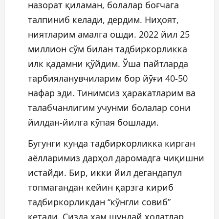
назорат қиламан, болалар боғчага
талпиниб келади, дердим. Ниҳоят,
ниятларим амалга ошди. 2022 йил 25
миллион сўм билан тадбиркорликка
илк қадамни қўйдим. Ўша пайтларда
тарбияланувчиларим бор йўғи 40-50
нафар эди. Тинимсиз ҳаракатларим ва
талабчанлигим учунми болалар сони
йилдан-йилга кўпая бошлади.
Бугунги кунда тадбиркорликка кирган
аёлларимиз дарҳол даромадга чиқишни
истайди. Бир, икки йил дегандапул
топмагандан кейин қарзга кириб
тадбиркорликдан “кўнгли совиб”
кетади. Сизда ҳам шундай ҳолатлар