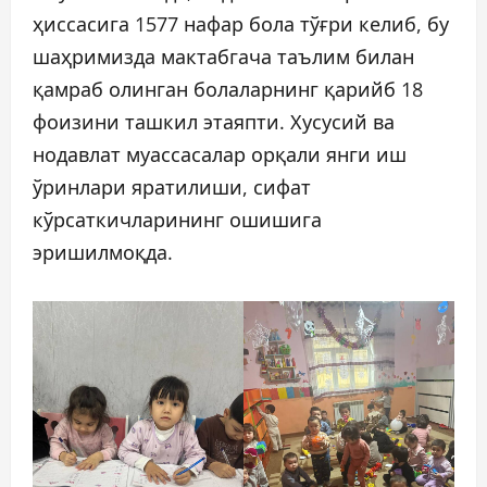
ҳиссасига 1577 нафар бола тўғри келиб, бу
шаҳримизда мактабгача таълим билан
қамраб олинган болаларнинг қарийб 18
фоизини ташкил этаяпти. Хусусий ва
нодавлат муассасалар орқали янги иш
ўринлари яратилиши, сифат
кўрсаткичларининг ошишига
эришилмоқда.