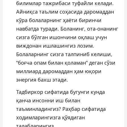
билимлар тажрибаси туфайли келади.
Айниқса таълим соҳасида даромаддан
кўра болаларнинг ҳаёти биринчи
навбатда туради. Боланинг, ота-онанинг
сизга бўлган ишончини оқлаш учун
виждонан ишлашингиз лозим.
Болаларнинг сизга талпиниб келиши,
“боғча опам билан қоламан” деган сўзи
миллиард даромаддан ҳам юқори
энергия бахш этади.
Тадбиркор сифатида бугунги кунда
қанча инсонни иш билан
таъминладингиз? Раҳбар сифатида
ходимларингизга қўядиган
талабларингиз.