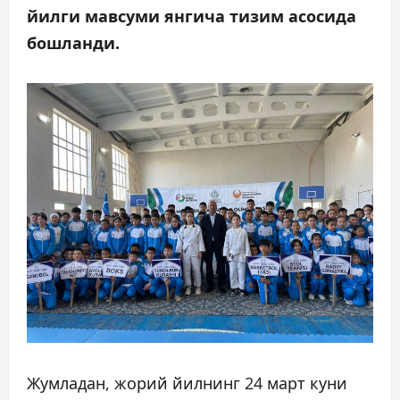
йилги мавсуми янгича тизим асосида
бошланди.
Жумладан, жорий йилнинг 24 март куни