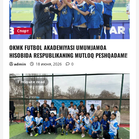
о
з
а
Спорт
п
OKMK FUTBOL AKADEMIYASI UMUMJAMOA
и
HISOBIDA RESPUBLIKANING MUTLOQ PESHQADAMI!
с
admin
18 июня, 2026
0
я
1 minute read
м