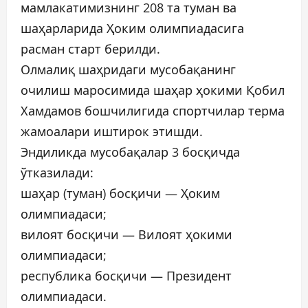
мамлакатимизнинг 208 та туман ва
шаҳарларида Ҳоким олимпиадасига
расман старт берилди.
Олмалиқ шаҳридаги мусобақанинг
очилиш маросимида шаҳар ҳокими Қобил
Хамдамов бошчилигида спортчилар терма
жамоалари иштирок этишди.
Эндиликда мусобақалар 3 босқичда
ўтказилади:
шаҳар (туман) босқичи — Ҳоким
олимпиадаси;
вилоят босқичи — Вилоят ҳокими
олимпиадаси;
республика босқичи — Президент
олимпиадаси.