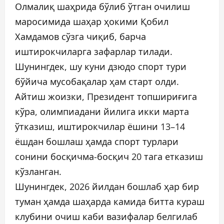
Олмалиқ шаҳрида бўлиб ўтган очилиш
маросимида шаҳар ҳокими Қобил
Хамдамов сўзга чиқиб, барча
иштирокчиларга зафарлар тилади.
Шунингдек, шу куни дзюдо спорт тури
бўйича мусобақалар ҳам старт олди.
Айтиш жоизки, Президент топшириғига
кўра, олимпиадани йилига икки марта
ўтказиш, иштирокчилар ёшини 13–14
ёшдан бошлаш ҳамда спорт турлари
сонини босқичма-босқич 20 тага етказиш
кўзланган.
Шунингдек, 2026 йилдан бошлаб ҳар бир
туман ҳамда шаҳарда камида битта кураш
клубини очиш каби вазифалар белгилаб