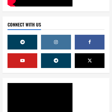
CONNECT WITH US
Жамият
ОЛМАЛИҚ ШАҲАР САЙЛОВ
КОМИССИЯСИНИНГ ҚАРОРИ
7 августа, 2026
0
2
Жамият
“ДОЛЗАРБ 40 КУНЛИК”:
ЎЗГАРИШ ВАҚТИ КЕЛДИ
7 августа, 2026
0
3
Суд амалиётидан
МИНГЛАБ МУРОЖААТЛАР,
ЮЗЛАБ МОНИТОРИНГЛАР ВА