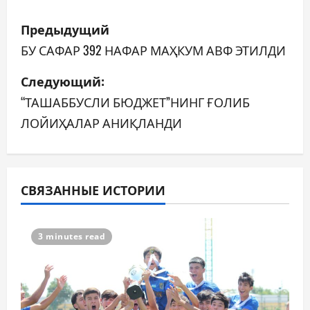
Н
Предыдущий
а
БУ САФАР 392 НАФАР МАҲКУМ АВФ ЭТИЛДИ
в
Следующий:
“ТАШАББУСЛИ БЮДЖЕТ”НИНГ ҒОЛИБ
и
ЛОЙИҲАЛАР АНИҚЛАНДИ
г
а
ц
СВЯЗАННЫЕ ИСТОРИИ
и
3 minutes read
я
п