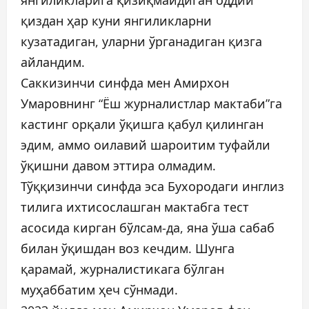
янгиликларига қизиқмайдиган оддий
қиздан ҳар куни янгиликларни
кузатадиган, уларни ўрганадиган қизга
айландим.
Саккизинчи синфда мен Амирхон
Умаровнинг “Ёш журналистлар мактаби”га
кастинг орқали ўқишга қабул қилинган
эдим, аммо оилавий шароитим туфайли
ўқишни давом эттира олмадим.
Тўққизинчи синфда эса Бухородаги инглиз
тилига ихтисослашган мактабга тест
асосида кирган бўлсам-да, яна ўша сабаб
билан ўқишдан воз кечдим. Шунга
қарамай, журналистикага бўлган
муҳаббатим ҳеч сўнмади.