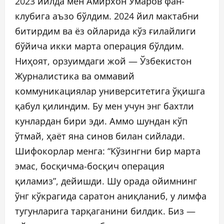
2023 йилда мен Амирхон Умаров фан-
клубига аъзо бўлдим. 2024 йил мактабни
битирдим ва ёз ойларида кўз ғилайлиги
бўйича икки марта операция бўлдим.
Ниҳоят, орзуимдаги жой — Ўзбекистон
Журналистика ва оммавий
коммуникациялар университетига ўқишга
қабул қилиндим. Бу мен учун энг бахтли
кунлардан бири эди. Аммо шундан кўп
ўтмай, ҳаёт яна синов билан сийлади.
Шифокорлар менга: “Кўзингни бир марта
эмас, босқичма-босқич операция
қиламиз”, дейишди. Шу орада ойимнинг
ўнг кўкрагида саратон аниқланиб, у лимфа
тугунларига тарқаганини билдик. Биз —