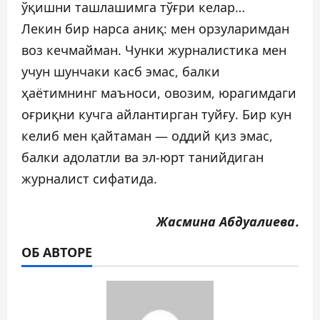
ўқишни ташлашимга тўғри келар…
Лекин бир нарса аниқ: мен орзуларимдан
воз кечмайман. Чунки журналистика мен
учун шунчаки касб эмас, балки
ҳаётимнинг маъноси, овозим, юрагимдаги
оғриқни кучга айлантирган туйғу. Бир кун
келиб мен қайтаман — оддий қиз эмас,
балки адолатли ва эл-юрт танийдиган
журналист сифатида.
Жасмина Абдуалиева.
ОБ АВТОРЕ