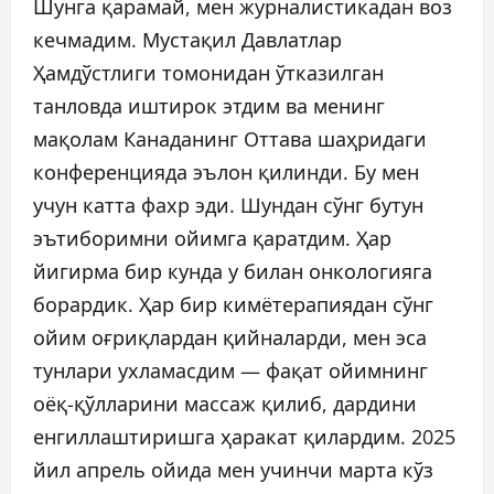
Шунга қарамай, мен журналистикадан воз
кечмадим. Мустақил Давлатлар
Ҳамдўстлиги томонидан ўтказилган
танловда иштирок этдим ва менинг
мақолам Канаданинг Оттава шаҳридаги
конференцияда эълон қилинди. Бу мен
учун катта фахр эди. Шундан сўнг бутун
эътиборимни ойимга қаратдим. Ҳар
йигирма бир кунда у билан онкологияга
борардик. Ҳар бир кимётерапиядан сўнг
ойим оғриқлардан қийналарди, мен эса
тунлари ухламасдим — фақат ойимнинг
оёқ-қўлларини массаж қилиб, дардини
енгиллаштиришга ҳаракат қилардим. 2025
йил апрель ойида мен учинчи марта кўз