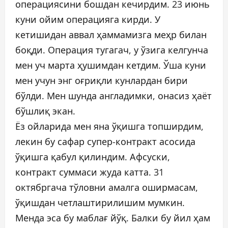
операциясини бошдан кечирдим. 23 июнь
куни ойим операцияга кирди. У
кетишидан аввал ҳаммамизга меҳр билан
боқди. Операция тугагач, у ўзига келгунча
мен уч марта ҳушимдан кетдим. Ўша куни
мен учун энг оғриқли кунлардан бири
бўлди. Мен шунда англадимки, онасиз ҳаёт
бўшлиқ экан.
Ёз ойларида мен яна ўқишга топширдим,
лекин бу сафар супер-контракт асосида
ўқишга қабул қилиндим. Афсуски,
контракт суммаси жуда катта. 31
октябргача тўловни амалга оширмасам,
ўқишдан четлаштирилишим мумкин.
Менда эса бу маблағ йўқ. Балки бу йил ҳам