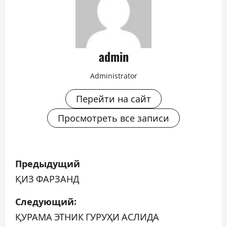
admin
Administrator
Перейти на сайт
Просмотреть все записи
Н
Предыдущий
а
ҚИЗ ФАРЗАНД
в
Следующий:
ҚУРАМА ЭТНИК ГУРУҲИ АСЛИДА
и