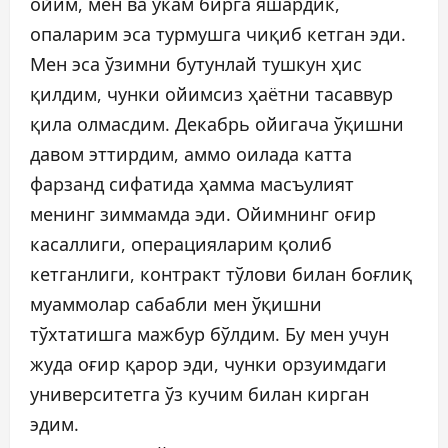
ойим, мен ва укам бирга яшардик,
опаларим эса турмушга чиқиб кетган эди.
Мен эса ўзимни бутунлай тушкун ҳис
қилдим, чунки ойимсиз ҳаётни тасаввур
қила олмасдим. Декабрь ойигача ўқишни
давом эттирдим, аммо оилада катта
фарзанд сифатида ҳамма масъулият
менинг зиммамда эди. Ойимнинг оғир
касаллиги, операцияларим қолиб
кетганлиги, контракт тўлови билан боғлиқ
муаммолар сабабли мен ўқишни
тўхтатишга мажбур бўлдим. Бу мен учун
жуда оғир қарор эди, чунки орзуимдаги
университетга ўз кучим билан кирган
эдим.