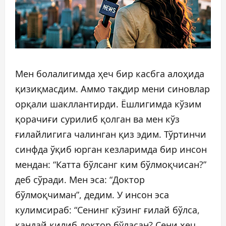
Мен болалигимда ҳеч бир касбга алоҳида
қизиқмасдим. Аммо тақдир мени синовлар
орқали шакллантирди. Ёшлигимда кўзим
қорачиғи сурилиб қолган ва мен кўз
ғилайлигига чалинган қиз эдим. Тўртинчи
синфда ўқиб юрган кезларимда бир инсон
мендан: “Катта бўлсанг ким бўлмоқчисан?”
деб сўради. Мен эса: “Доктор
бўлмоқчиман”, дедим. У инсон эса
кулимсираб: “Сенинг кўзинг ғилай бўлса,
қандай қилиб доктор бўласан? Сени ҳеч