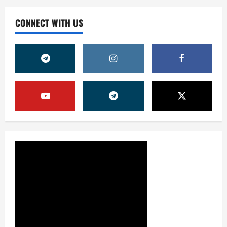
CONNECT WITH US
Жамият
ШАҲАР ТАРАҚҚИЁТИНИНГ
МУҲИМ МАСАЛАЛАРИ 47-
СЕССИЯКУН ТАРТИБИДА
2
31 июля, 2026
0
Жамият
АРХИВ ХИЗМАТЛАРИДА
ШАФФОФЛИК
ТАЪМИНЛАНАДИМИ?
3
31 июля, 2026
0