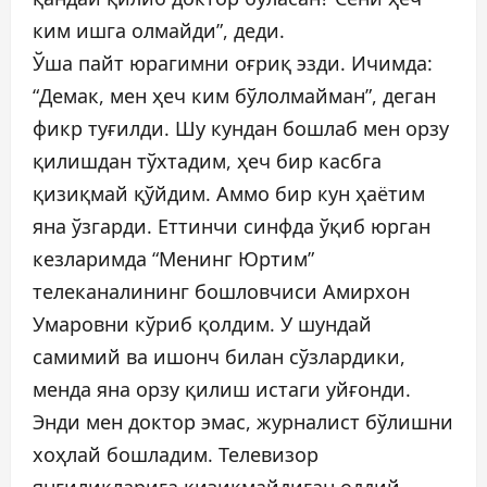
ким ишга олмайди”, деди.
Ўша пайт юрагимни оғриқ эзди. Ичимда:
“Демак, мен ҳеч ким бўлолмайман”, деган
фикр туғилди. Шу кундан бошлаб мен орзу
қилишдан тўхтадим, ҳеч бир касбга
қизиқмай қўйдим. Аммо бир кун ҳаётим
яна ўзгарди. Еттинчи синфда ўқиб юрган
кезларимда “Менинг Юртим”
телеканалининг бошловчиси Амирхон
Умаровни кўриб қолдим. У шундай
самимий ва ишонч билан сўзлардики,
менда яна орзу қилиш истаги уйғонди.
Энди мен доктор эмас, журналист бўлишни
хоҳлай бошладим. Телевизор